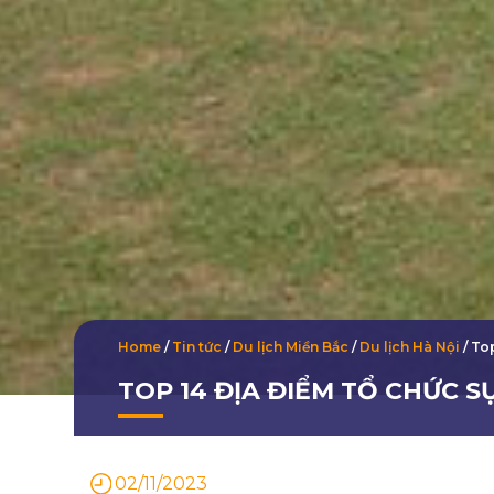
Home
/
Tin tức
/
Du lịch Miền Bắc
/
Du lịch Hà Nội
/
Top
TOP 14 ĐỊA ĐIỂM TỔ CHỨC SỰ
02/11/2023