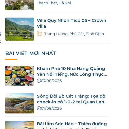
Thạch Thất, Hà Nội
Villa Quy Nhơn Tico 05 – Crown
Villa
Trung Lương, Phù Cát, Bình Định
ể
c
BÀI VIẾT MỚI NHẤT
Khám Phá 10 Nhà Hàng Quảng
Yên Nổi Tiếng, Nức Lòng Thực
Khách
07/08/2026
Sông Đôi Bờ Cát Trắng: Tọa độ
check-in có 1-0-2 tại Quan Lạn
07/08/2026
Bãi tắm Sơn Hào – Thiên đường