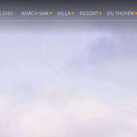
G CHỦ
KHÁCH SẠN
VILLA
RESORT
DU THUYỀN