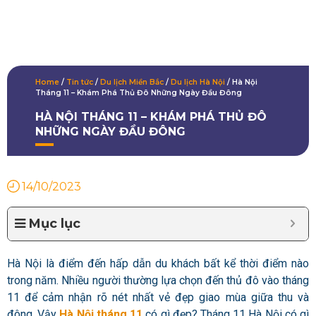
Home
/
Tin tức
/
Du lịch Miền Bắc
/
Du lịch Hà Nội
/
Hà Nội
Tháng 11 – Khám Phá Thủ Đô Những Ngày Đầu Đông
HÀ NỘI THÁNG 11 – KHÁM PHÁ THỦ ĐÔ
NHỮNG NGÀY ĐẦU ĐÔNG
14/10/2023
Mục lục
Hà Nội là điểm đến hấp dẫn du khách bất kể thời điểm nào
trong năm. Nhiều người thường lựa chọn đến thủ đô vào tháng
11 để cảm nhận rõ nét nhất vẻ đẹp giao mùa giữa thu và
đông. Vậy
Hà Nội tháng 11
có gì đẹp? Tháng 11 Hà Nội có gì