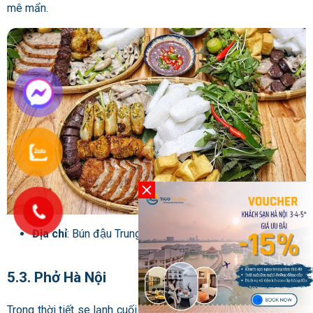
mê mẩn.
Địa chỉ
: Bún đậu Trung Hương – ngõ Phất Lộc
5.3. Phở Hà Nội
Trong thời tiết se lạnh cuối thu, đầu đông, thưởng thức một tô