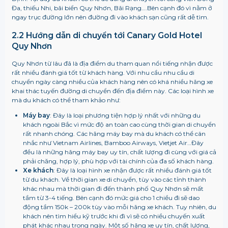
Đa, thiếu Nhi, bãi biển Quy Nhơn, Bãi Rạng….Bên cạnh đó vì nằm ở
ngay trục đường lớn nên đường đi vào khách sạn cũng rất dễ tìm.
2.2 Hướng dẫn di chuyển tới Canary Gold Hotel
Quy Nhơn
Quy Nhơn từ lâu đã là địa điểm du tham quan nổi tiếng nhận được
rất nhiều đánh giá tốt từ khách hàng. Với nhu cầu nhu cầu di
chuyển ngày càng nhiều của khách hàng nên có khá nhiều hãng xe
khai thác tuyến đường di chuyển đến địa điểm này. Các loại hình xe
mà du khách có thể tham khảo như:
Máy bay
: Đây là loại phương tiện hợp lý nhất với những du
khách ngoài Bắc vì mức độ an toàn cao cùng thời gian di chuyển
rất nhanh chóng. Các hãng máy bay mà du khách có thể cân
nhắc như Vietnam Airlines, Bamboo Airways, Vietjet Air…Đây
đều là những hãng máy bay uy tín, chất lượng đi cùng với giá cả
phải chăng, hợp lý, phù hợp với tài chính của đa số khách hàng.
Xe khách
: Đây là loại hình xe nhận được rất nhiều đánh giá tốt
từ du khách. Về thời gian xe di chuyển, tùy vào các tỉnh thành
khác nhau mà thời gian đi đến thành phố Quy Nhơn sẽ mất
tầm từ 3-4 tiếng. Bên cạnh đó mức giá cho 1 chiều đi sẽ dao
động tầm 150k – 200k tùy vào mỗi hãng xe khách. Tuy nhiên, du
khách nên tìm hiểu kỹ trước khi đi vì sẽ có nhiều chuyến xuất
phát khác nhau trong ngày. Một số hãng xe uy tín, chất lượng,