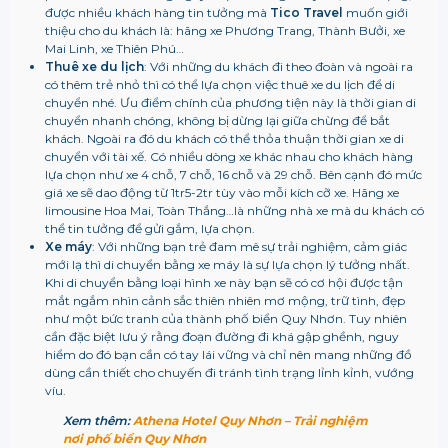
được nhiều khách hàng tin tưởng mà
Tico Travel
muốn giới
thiệu cho du khách là: hãng xe Phương Trang, Thành Bưởi, xe
Mai Linh, xe Thiên Phú…
Thuê xe du lịch
: Với những du khách đi theo đoàn và ngoài ra
có thêm trẻ nhỏ thì có thể lựa chọn việc thuê xe du lịch để di
chuyển nhé. Ưu điểm chính của phương tiện này là thời gian di
chuyển nhanh chóng, không bị dừng lại giữa chừng để bắt
khách. Ngoài ra đó du khách có thể thỏa thuận thời gian xe di
chuyển với tài xế. Có nhiều dòng xe khác nhau cho khách hàng
lựa chọn như xe 4 chỗ, 7 chỗ, 16 chỗ và 29 chỗ. Bên cạnh đó mức
giá xe sẽ dao động từ 1tr5-2tr tùy vào mỗi kích cỡ xe. Hãng xe
limousine Hoa Mai, Toàn Thắng…là những nhà xe mà du khách có
thể tin tưởng để gửi gắm, lựa chọn.
Xe máy
: Với những bạn trẻ đam mê sự trải nghiệm, cảm giác
mới lạ thì di chuyển bằng xe máy là sự lựa chọn lý tưởng nhất.
Khi di chuyển bằng loại hình xe này bạn sẽ có cơ hội được tận
mắt ngắm nhìn cảnh sắc thiên nhiên mơ mộng, trữ tình, đẹp
như một bức tranh của thành phố biển Quy Nhơn. Tuy nhiên
cần đặc biệt lưu ý rằng đoạn đường đi khá gập ghềnh, nguy
hiểm do đó bạn cần có tay lái vững và chỉ nên mang những đồ
dùng cần thiết cho chuyến đi tránh tình trạng lỉnh kỉnh, vướng
víu.
Xem thêm:
Athena Hotel Quy Nhơn – Trải nghiệm
nơi phố biển Quy Nhơn