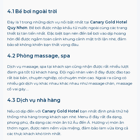
4.1 Bể bơi ngoài trời
Đây là 1 trong những dịch vụ nổi bật nhất tại
Canary Gold Hotel
Quy Nhơn
. Bể bơi được nhập khẩu từ nước ngoài cùng các trang
thiết bị tân tiến nhất. Đặc biệt bạn nên đến bể bơi vào dịp hoàng
hôn để được ngắm toàn cảnh khung cảnh mặt trời lặn nhé, đảm
bảo sẽ không khiến bạn thất vọng đâu.
4.2 Phòng massage, spa
Dịch vụ massage, spa tại khách sạn cũng nhận được rất nhiều lượt
đánh giá tốt từ khách hàng. Đội ngũ nhân viên ở đây được đào tạo
rất bài bản, chuyên nghiệp, có chuyên môn cao. Ngoài ra cũng có
nhiều gói dịch vụ khác nhau khác nhau như massage chân, massage
cổ vai gáy….
4.3 Dịch vụ nhà hàng
Nếu có dịp đến với
Canary Gold Hotel
bạn nhất định phải thử hệ
thống nhà hàng trong khách sạn nhé. Menu ở đây rất đa dạng,
phong phú, đa dạng các món ăn từ Âu đến Á. Hương vị món ăn
thơm ngon, được nêm nếm vừa miệng, đảm bảo làm vừa lòng cả
các thực khách khó tính nhất.