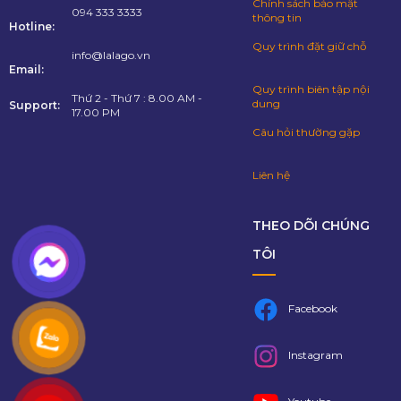
Chính sách bảo mật
094 333 3333
thông tin
Hotline:
Quy trình đặt giữ chỗ
info@lalago.vn
Email:
Quy trình biên tập nội
Thứ 2 - Thứ 7 : 8.00 AM -
dung
Support:
17.00 PM
Câu hỏi thường gặp
Liên hệ
THEO DÕI CHÚNG
TÔI
Facebook
Instagram