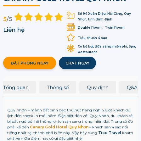
Số 94 Xuân Diệu, Hải Cảng, Quy
5
/5
Nhơn, tỉnh Bình Định
Double Room
Twin Room
Liên hệ
Tiêu chuẩn 4 sao
Có bể bơi, Bữa sáng miễn phí, Spa,
Restaurant
ĐẶT PHÒNG NGAY
CHAT NGAY
Tổng quan
Thông số
Quy định
Q&A
Quy Nhơn – mảnh đất xinh đẹp thu hút hàng nghìn lượt khách du
lịch đến check-in mỗi năm. Đặc biệt đến với Quy Nhơn, du khách sẽ
bị bất ngờ bởi hệ thống khách sạn sang trọng, hiện đại. Trong số đó
phải kể đến
Canary Gold Hotel Quy Nhơn
– khách sạn 4 sao nổi
tiếng nhất tại thành phố biển này. Vậy hãy cùng
Tico Travel
khám
phá xem địa điểm này có gì đặc biệt nhé!