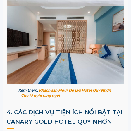
Xem thêm:
Khách sạn Fleur De Lys Hotel Quy Nhơn
– Cho kì nghỉ rạng ngời
4. CÁC DỊCH VỤ TIỆN ÍCH NỔI BẬT TẠI
CANARY GOLD HOTEL QUY NHƠN