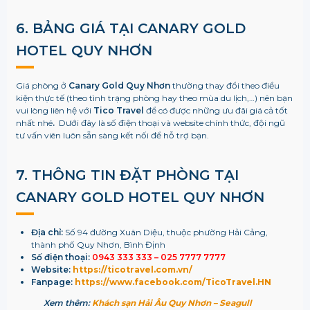
6. BẢNG GIÁ TẠI
CANARY GOLD
HOTEL QUY NHƠN
Giá phòng ở
Canary Gold Quy Nhơn
thường thay đổi theo điều
kiện thực tế (theo tình trạng phòng hay theo mùa du lịch,…) nên bạn
vui lòng liên hệ với
Tico Travel
để có được những ưu đãi giá cả tốt
nhất nhé
.
Dưới đây là số điện thoại và website chính thức, đội ngũ
tư vấn viên luôn sẵn sàng kết nối để hỗ trợ bạn.
7. THÔNG TIN ĐẶT PHÒNG TẠI
CANARY GOLD HOTEL QUY NHƠN
Địa chỉ:
Số 94 đường Xuân Diệu, thuộc phường Hải Cảng,
thành phố Quy Nhơn, Bình Định
Số điện thoại:
0943 333 333 – 025 7777 7777
Website:
https://ticotravel.com.vn/
Fanpage:
​
https://www.facebook.com/TicoTravel.HN
Xem thêm:
Khách sạn Hải Âu Quy Nhơn – Seagull