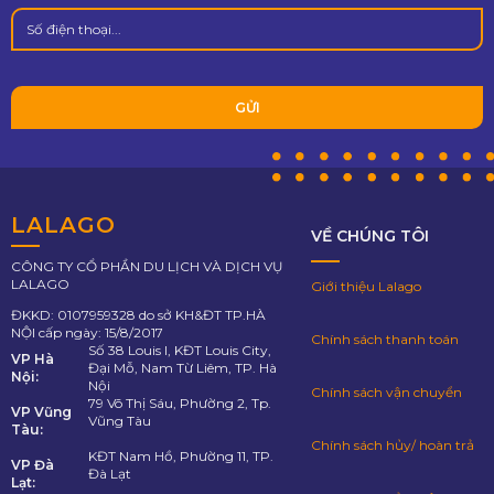
LALAGO
VỀ CHÚNG TÔI
CÔNG TY CỔ PHẦN DU LỊCH VÀ DỊCH VỤ
LALAGO
Giới thiệu Lalago
ĐKKD: 0107959328 do sở KH&ĐT TP.HÀ
NỘI cấp ngày: 15/8/2017
Chính sách thanh toán
Số 38 Louis I, KĐT Louis City,
VP Hà
Đại Mỗ, Nam Từ Liêm, TP. Hà
Nội:
Nội
Chính sách vận chuyển
79 Võ Thị Sáu, Phường 2, Tp.
VP Vũng
Vũng Tàu
Tàu:
Chính sách hủy/ hoàn trả
KĐT Nam Hồ, Phường 11, TP.
VP Đà
Đà Lạt
Lạt: