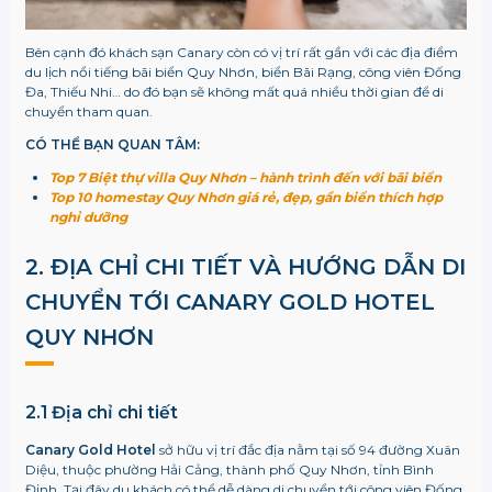
Bên cạnh đó khách sạn Canary còn có vị trí rất gần với các địa điểm
du lịch nổi tiếng bãi biển Quy Nhơn, biển Bãi Rạng, công viên Đống
Đa, Thiếu Nhi… do đó bạn sẽ không mất quá nhiều thời gian để di
chuyển tham quan.
CÓ THỂ BẠN QUAN TÂM:
Top 7 Biệt thự villa Quy Nhơn – hành trình đến với bãi biển
Top 10 homestay Quy Nhơn giá rẻ, đẹp, gần biển thích hợp
nghỉ dưỡng
2. ĐỊA CHỈ CHI TIẾT VÀ HƯỚNG DẪN DI
CHUYỂN TỚI CANARY GOLD HOTEL
QUY NHƠN
2.1 Địa chỉ chi tiết
Canary Gold Hotel
sở hữu vị trí đắc địa nằm tại số 94 đường Xuân
Diệu, thuộc phường Hải Cảng, thành phố Quy Nhơn, tỉnh Bình
Định. Tại đây du khách có thể dễ dàng di chuyển tới công viên Đống