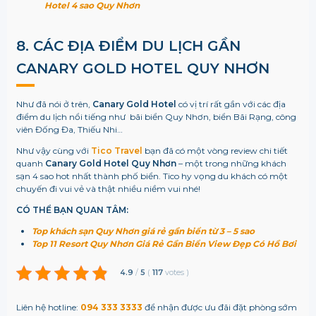
Hotel 4 sao Quy Nhơn
8. CÁC ĐỊA ĐIỂM DU LỊCH GẦN
CANARY GOLD HOTEL QUY NHƠN
Như đã nói ở trên,
Canary Gold Hotel
có vị trí rất gần với các địa
điểm du lịch nổi tiếng như bãi biển Quy Nhơn, biển Bãi Rạng, công
viên Đống Đa, Thiếu Nhi…
Như vậy cùng với
Tico Travel
bạn đã có một vòng review chi tiết
quanh
Canary Gold Hotel Quy Nhơn
– một trong những khách
sạn 4 sao hot nhất thành phố biển. Tico hy vọng du khách có một
chuyến đi vui vẻ và thật nhiều niềm vui nhé!
CÓ THỂ BẠN QUAN TÂM:
Top khách sạn Quy Nhơn giá rẻ gần biển từ 3 – 5 sao
Top 11 Resort Quy Nhơn Giá Rẻ Gần Biển View Đẹp Có Hồ Bơi
4.9
/
5
(
117
votes
)
Liên hệ hotline:
094 333 3333
để nhận được ưu đãi đặt phòng sớm