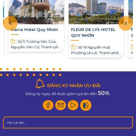
Meria Hotel Quy Nhơn
FLEUR DE LYS HOTEL
FL
QUY NHƠN
Q
Số 9 Trương Văn Của,
Nguyễn Văn Cừ, Thành phố
Số 16 Nguyễn Huệ,
Quy Nhơn, tỉnh Bình Định
Phường Lê Lợi, Thành phố
Ng
Quy Nhơn, tỉnh Bình Định
Bì
ĐĂNG KÝ NHẬN ƯU ĐÃI
50%
Đăng ký ngay để được giảm giá lên đến
.