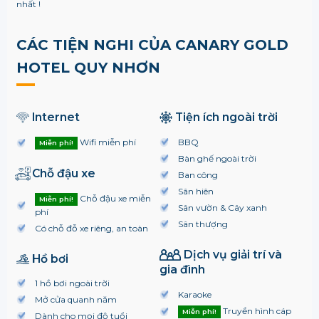
nhất !
CÁC TIỆN NGHI CỦA CANARY GOLD
HOTEL QUY NHƠN
Internet
Tiện ích ngoài trời
Wifi miễn phí
BBQ
Miễn phí!
Bàn ghế ngoài trời
Chỗ đậu xe
Ban công
Sân hiên
Chỗ đậu xe miễn
Miễn phí!
Sân vườn & Cây xanh
phí
Sân thượng
Có chỗ đỗ xe riêng, an toàn
Dịch vụ giải trí và
Hồ bơi
gia đình
1 hồ bơi ngoài trời
Karaoke
Mở cửa quanh năm
Truyền hình cáp
Miễn phí!
Dành cho mọi độ tuổi