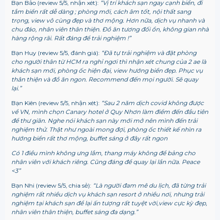
Bạn Bảo (review 5/5, nhận xét):
“Vị trí khách sạn ngay cạnh biển, đi
tắm biển rất dễ dàng ; phòng mới, cách âm tốt, nội thất sang
trọng, view vô cùng đẹp và thơ mộng. Hơn nữa, dịch vụ nhanh và
chu đáo, nhân viên thân thiện. Đồ ăn tương đối ổn, không gian nhà
hàng rộng rãi. Rất đáng để trải nghiệm !”
Bạn Huy (review 5/5, đánh giá):
“Đã tự trải nghiệm và đặt phòng
cho người thân từ HCM ra nghỉ ngơi thì nhận xét chung của 2 ae là
khách sạn mới, phòng ốc hiện đại, view hướng biển đẹp. Phục vụ
thân thiện và đồ ăn ngon. Recommend đến mọi người. Sẽ quay
lại.”
Bạn Kiên (review 5/5, nhận xét):
“Sau 2 năm dịch covid không được
về VN, mình chọn Canary hotel ở Quy Nhơn làm điểm đến đầu tiên
để thư giãn.
Nghe nói khách sạn này mới mở nên mình đến trải
nghiệm thử. Thật như ngoài mong đợi, phòng ốc thiết kế nhìn ra
hướng biển rất thơ mộng, buffet sáng ở đây rất ngon
Có 1 điều mình không ưng lắm, thang máy không để bảng cho
nhân viên với khách riêng.
Cũng đáng để quay lại lần nữa. Peace
<3”
Bạn Nhi (review 5/5, chia sẻ):
“Là người đam mê du lịch, đã từng trải
nghiệm rất nhiều dịch vụ khách sạn resort ở nhiều nơi, nhưng trải
nghiệm tại khách sạn để lại ấn tượng rất tuyệt vời,view cực kỳ đẹp,
nhân viên thân thiện, buffet sáng đa dạng.”