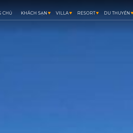
G CHỦ
KHÁCH SẠN
VILLA
RESORT
DU THUYỀN