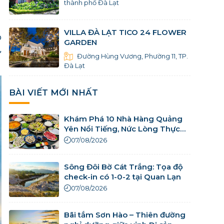
thành phố Đà Lạt
VILLA ĐÀ LẠT TICO 24 FLOWER
o
GARDEN
,
Đường Hùng Vương, Phường 11, TP.
Đà Lạt
BÀI VIẾT MỚI NHẤT
Khám Phá 10 Nhà Hàng Quảng
Yên Nổi Tiếng, Nức Lòng Thực
Khách
07/08/2026
Sông Đôi Bờ Cát Trắng: Tọa độ
check-in có 1-0-2 tại Quan Lạn
07/08/2026
Bãi tắm Sơn Hào – Thiên đường