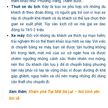
tham khảo như: Phương Trang, Thành Bưởi…
Thuê xe du lịch
: Đây là loại xe phù hợp với những du
khách đi theo đoàn đông, có người già, trẻ con vì loại xe
này di chuyển khá nhanh và du khách có thể lựa chọn thời
gian xe xuất phát. Tùy vào kích cỡ xe mà giá xe dao
động từ 1tr5-2 triệu.
Xe máy
: Đối với những du khách ưa thích sự mạo hiểm,
trải nghiệm thì có thể tham khảo loại hình xe này. Với việc
di chuyển bằng xe máy, bạn sẽ được tận hưởng không
khí trong lành, mát mẻ của xứ sở ngàn hoa và được
chiêm ngưỡng những cảnh sắc thiên nhiên mơ mộng,
nên thơ. Du khách cần lưu ý để di chuyển bằng phương
tiện này phải có tay lái vững chắc vì đoạn đường đi khá
gập ghềnh, nguy hiểm và chỉ nên mang những đồ dùng
cần thiết cho chuyến đi.
Xem thêm:
Khám phá Trại Mát Đà Lạt – Nơi bình yên
tìm về