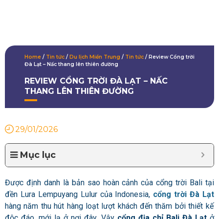
Home
/
Tin tức
/
Du lịch Miền Trung
/
Tin tức
/
Review Cổng trời
Đà Lạt – Nấc thang lên thiên đường
REVIEW CỔNG TRỜI ĐÀ LẠT – NẤC
THANG LÊN THIÊN ĐƯỜNG
29/01/2026
Mục lục
Được định danh là bản sao hoàn cảnh của cổng trời Bali tại
đền Lura Lempuyang Lulur của Indonesia,
cổng trời Đà Lạt
hàng năm thu hút hàng loạt lượt khách đến thăm bởi thiết kế
độc đáo, mới lạ ở nơi đây.
Vậy
cổng địa chỉ Bali Đà Lạt
ở