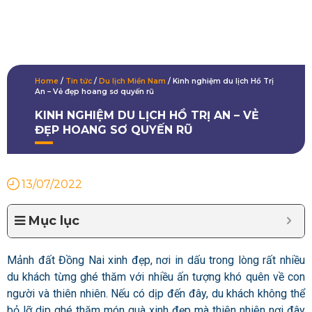
Home
/
Tin tức
/
Du lịch Miền Nam
/
Kinh nghiệm du lịch Hồ Trị
An – Vẻ đẹp hoang sơ quyến rũ
KINH NGHIỆM DU LỊCH HỒ TRỊ AN – VẺ
ĐẸP HOANG SƠ QUYẾN RŨ
13/07/2022
Mục lục
Mảnh đất Đồng Nai xinh đẹp, nơi in dấu trong lòng rất nhiều
du khách từng ghé thăm với nhiều ấn tượng khó quên về con
người và thiên nhiên. Nếu có dịp đến đây, du khách không thể
bỏ lỡ dịp ghé thăm món quà xinh đẹp mà thiên nhiên nơi đây