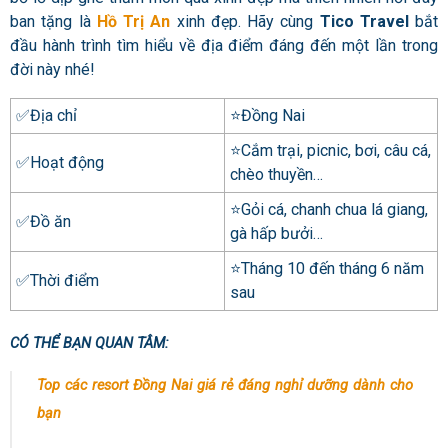
ban tặng là
Hồ Trị An
xinh đẹp. Hãy cùng
Tico Travel
bắt
đầu hành trình tìm hiểu về địa điểm đáng đến một lần trong
đời này nhé!
✅Địa chỉ
⭐Đồng Nai
⭐Cắm trại, picnic, bơi, câu cá,
✅Hoạt động
chèo thuyền…
⭐Gỏi cá, chanh chua lá giang,
✅Đồ ăn
gà hấp bưởi…
⭐Tháng 10 đến tháng 6 năm
✅Thời điểm
sau
CÓ THỂ BẠN QUAN TÂM:
Top các resort Đồng Nai giá rẻ đáng nghỉ dưỡng dành cho
bạn