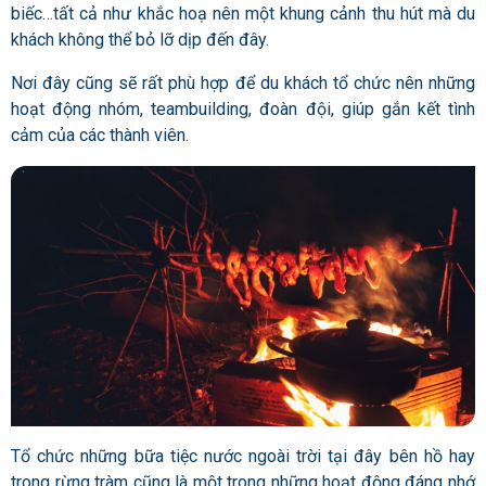
biếc…tất cả như khắc hoạ nên một khung cảnh thu hút mà du
khách không thể bỏ lỡ dịp đến đây.
Nơi đây cũng sẽ rất phù hợp để du khách tổ chức nên những
hoạt động nhóm, teambuilding, đoàn đội, giúp gắn kết tình
cảm của các thành viên.
Tổ chức những bữa tiệc nước ngoài trời tại đây bên hồ hay
trong rừng tràm cũng là một trong những hoạt động đáng nhớ