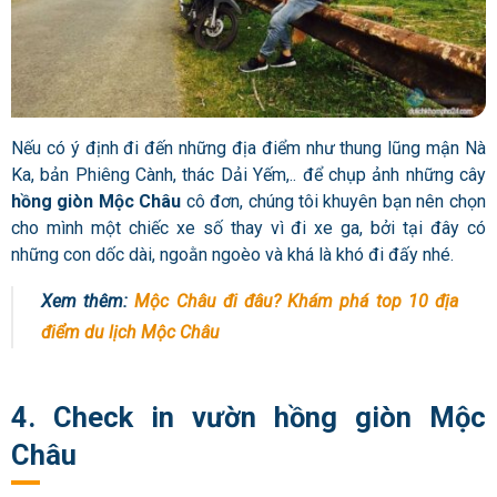
Nếu có ý định đi đến những địa điểm như thung lũng mận Nà
Ka, bản Phiêng Cành, thác Dải Yếm,.. để chụp ảnh những cây
hồng giòn Mộc Châu
cô đơn, chúng tôi khuyên bạn nên chọn
cho mình một chiếc xe số thay vì đi xe ga, bởi tại đây có
những con dốc dài, ngoằn ngoèo và khá là khó đi đấy nhé.
Xem thêm:
Mộc Châu đi đâu? Khám phá top 10 địa
điểm du lịch Mộc Châu
4. Check in vườn hồng giòn Mộc
Châu