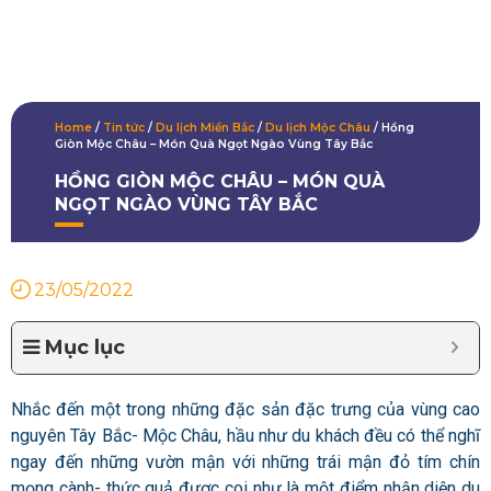
Home
/
Tin tức
/
Du lịch Miền Bắc
/
Du lịch Mộc Châu
/
Hồng
Giòn Mộc Châu – Món Quà Ngọt Ngào Vùng Tây Bắc
HỒNG GIÒN MỘC CHÂU – MÓN QUÀ
NGỌT NGÀO VÙNG TÂY BẮC
23/05/2022
Mục lục
Nhắc đến một trong những đặc sản đặc trưng của vùng cao
nguyên Tây Bắc- Mộc Châu, hầu như du khách đều có thể nghĩ
ngay đến những vườn mận với những trái mận đỏ tím chín
mọng cành- thức quả được coi như là một điểm nhận diện du