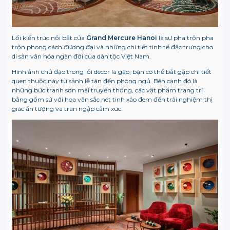
Lối kiến trúc nổi bật của
Grand Mercure Hanoi
là sự pha trộn pha
trộn phong cách đương đại và những chi tiết tinh tế đặc trưng cho
di sản văn hóa ngàn đời của dân tộc Việt Nam.
Hình ảnh chủ đạo trong lối decor là gạo, bạn có thể bắt gặp chi tiết
quen thuộc này từ sảnh lễ tân đến phòng ngủ. Bên cạnh đó là
những bức tranh sơn mài truyền thống, các vật phẩm trang trí
bằng gốm sứ với hoa văn sắc nét tinh xảo đem đến trải nghiệm thị
giác ấn tượng và tràn ngập cảm xúc.