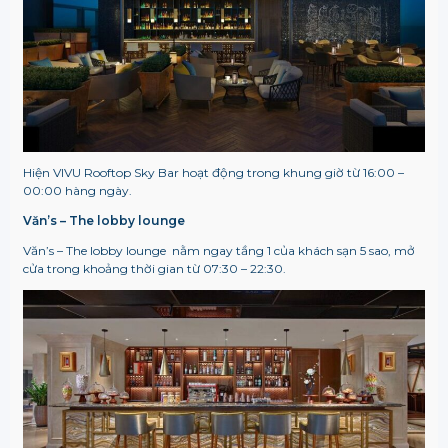
Hiện VIVU Rooftop Sky Bar hoạt động trong khung giờ từ 16:00 –
00:00 hàng ngày.
Văn’s – The lobby lounge
Văn’s – The lobby lounge nằm ngay tầng 1 của khách sạn 5 sao, mở
cửa trong khoảng thời gian từ 07:30 – 22:30.