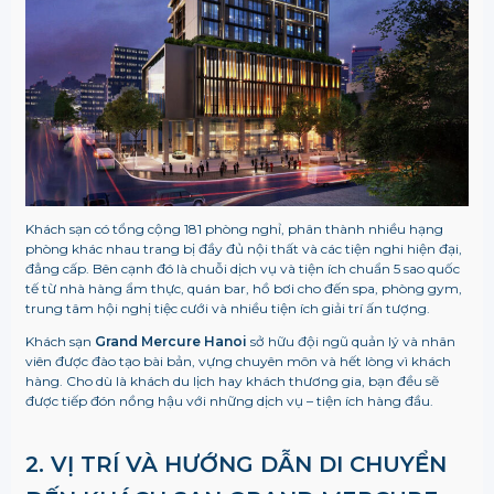
Khách sạn có tổng cộng 181 phòng nghỉ, phân thành nhiều hạng
phòng khác nhau trang bị đầy đủ nội thất và các tiện nghi hiện đại,
đẳng cấp. Bên cạnh đó là chuỗi dịch vụ và tiện ích chuẩn 5 sao quốc
tế từ nhà hàng ẩm thực, quán bar, hồ bơi cho đến spa, phòng gym,
trung tâm hội nghị tiệc cưới và nhiều tiện ích giải trí ấn tượng.
Khách sạn
Grand Mercure Hanoi
sở hữu đội ngũ quản lý và nhân
viên được đào tạo bài bản, vựng chuyên môn và hết lòng vì khách
hàng. Cho dù là khách du lịch hay khách thương gia, bạn đều sẽ
được tiếp đón nồng hậu với những dịch vụ – tiện ích hàng đầu.
2. VỊ TRÍ VÀ HƯỚNG DẪN DI CHUYỂN