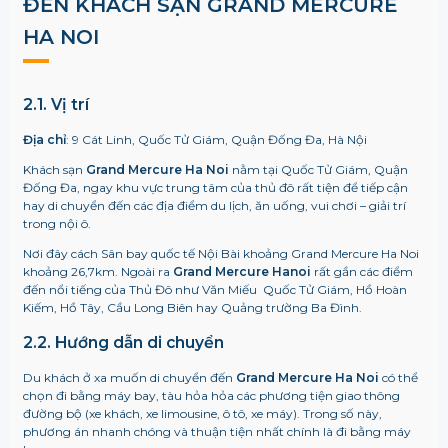
ĐẾN KHÁCH SẠN GRAND MERCURE
HA NOI
2.1. Vị trí
Địa chỉ
: 9 Cát Linh, Quốc Tử Giám, Quận Đống Đa, Hà Nội
Khách sạn
Grand Mercure Ha Noi
nằm tại Quốc Tử Giám, Quận
Đống Đa, ngay khu vực trung tâm của thủ đô rất tiện để tiếp cận
hay di chuyển đến các địa điểm du lịch, ăn uống, vui chơi – giải trí
trong nội ô.
Nơi đây cách Sân bay quốc tế Nội Bài khoảng Grand Mercure Ha Noi
khoảng 26,7km. Ngoài ra
Grand Mercure Hanoi
rất gần các điểm
đến nổi tiếng của Thủ Đô như Văn Miếu Quốc Tử Giám, Hồ Hoàn
Kiếm, Hồ Tây, Cầu Long Biên hay Quảng trường Ba Đình.
2.2. Hướng dẫn di chuyển
Du khách ở xa muốn di chuyển đến
Grand Mercure Ha Noi
có thể
chọn đi bằng máy bay, tàu hỏa hỏa các phương tiện giao thông
đường bộ (xe khách, xe limousine, ô tô, xe máy). Trong số này,
phương án nhanh chóng và thuận tiện nhất chính là đi bằng máy