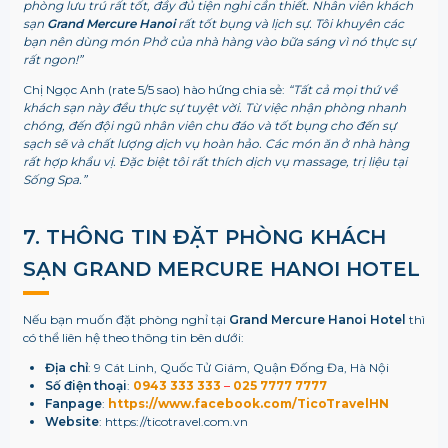
phòng lưu trú rất tốt, đầy đủ tiện nghi cần thiết. Nhân viên khách
sạn
Grand Mercure Hanoi
rất tốt bụng và lịch sự. Tôi khuyên các
bạn nên dùng món Phở của nhà hàng vào bữa sáng vì nó thực sự
rất ngon!”
Chị Ngọc Anh (rate 5/5 sao) hào hứng chia sẻ:
“Tất cả mọi thứ về
khách sạn này đều thực sự tuyệt vời. Từ việc nhận phòng nhanh
chóng, đến đội ngũ nhân viên chu đáo và tốt bụng cho đến sự
sạch sẽ và chất lượng dịch vụ hoàn hảo. Các món ăn ở nhà hàng
rất hợp khẩu vị. Đặc biệt tôi rất thích dịch vụ massage, trị liệu tại
Sống Spa.”
7. THÔNG TIN ĐẶT PHÒNG KHÁCH
SẠN GRAND MERCURE HANOI HOTEL
Nếu bạn muốn đặt phòng nghỉ tại
Grand Mercure Hanoi Hotel
thì
có thể liên hệ theo thông tin bên dưới:
Địa chỉ
: 9 Cát Linh, Quốc Tử Giám, Quận Đống Đa, Hà Nội
Số điện thoại
:
0943 333 333
–
025 7777 7777
Fanpage
: ​
https://www.facebook.com/TicoTravelHN
Website
: https://ticotravel.com.vn