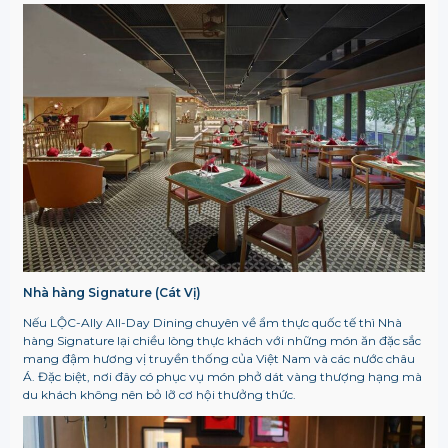
Nhà hàng Signature (Cát Vị)
Nếu LỘC-Ally All-Day Dining chuyên về ẩm thực quốc tế thì Nhà
hàng Signature lại chiều lòng thực khách với những món ăn đặc sắc
mang đậm hương vị truyền thống của Việt Nam và các nước châu
Á. Đặc biệt, nơi đây có phục vụ món phở dát vàng thượng hạng mà
du khách không nên bỏ lỡ cơ hội thưởng thức.