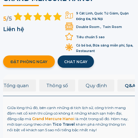
9 Cát Linh, Quốc Tử Giám, Quận
5
/5
Đống Đa, Hà Nội
Double Room
Twin Room
Liên hệ
Tiêu chuẩn 5 sao
Có bể bơi, Bữa sáng miễn phí, Spa,
Restaurant
ĐẶT PHÒNG NGAY
CHAT NGAY
Tổng quan
Thông số
Quy định
Q&A
Giữa lòng thủ đô, bên cạnh những di tích lịch sử, công trình mang
đậm nét cổ kính thì cũng có không ít những khách sạn hiện đại,
đẳng cấp mà
Grand Mercure Hanoi
là một trong số đó. Hôm nay,
mời bạn cùng theo chân
Tico Travel
khám phá những thông tin
nổi bật về khách sạn 5 sao nổi tiếng bậc nhất này!