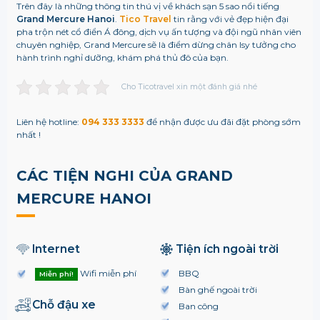
Trên đây là những thông tin thú vị về khách sạn 5 sao nổi tiếng
Grand Mercure Hanoi
.
Tico Travel
tin rằng với vẻ đẹp hiện đại
pha trộn nét cổ điển Á đông, dịch vụ ấn tượng và đội ngũ nhân viên
chuyên nghiệp, Grand Mercure sẽ là điểm dừng chân lsy tưởng cho
hành trình nghỉ dưỡng, khám phá thủ đô của bạn.
Cho Ticotravel xin một đánh giá nhé
Liên hệ hotline:
094 333 3333
để nhận được ưu đãi đặt phòng sớm
nhất !
CÁC TIỆN NGHI CỦA GRAND
MERCURE HANOI
Internet
Tiện ích ngoài trời
Wifi miễn phí
BBQ
Miễn phí!
Bàn ghế ngoài trời
Chỗ đậu xe
Ban công