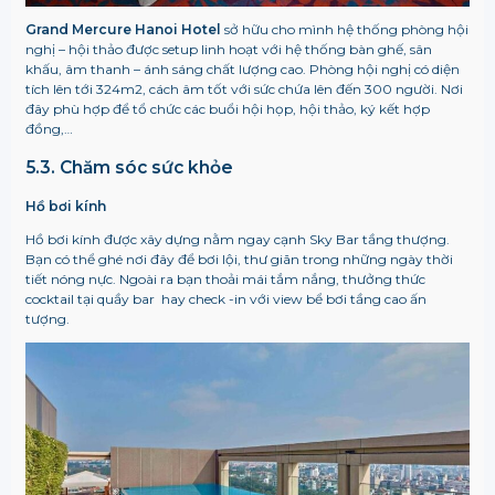
Grand Mercure Hanoi Hotel
sở hữu cho mình hệ thống phòng hội
nghị – hội thảo được setup linh hoạt với hệ thống bàn ghế, sân
khấu, âm thanh – ánh sáng chất lượng cao. Phòng hội nghị có diện
tích lên tới 324m2, cách âm tốt với sức chứa lên đến 300 người. Nơi
đây phù hợp để tổ chức các buổi hội họp, hội thảo, ký kết hợp
đồng,…
5.3. Chăm sóc sức khỏe
Hồ bơi kính
Hồ bơi kính được xây dựng nằm ngay cạnh Sky Bar tầng thượng.
Bạn có thể ghé nơi đây để bơi lội, thư giãn trong những ngày thời
tiết nóng nực. Ngoài ra bạn thoải mái tắm nắng, thưởng thức
cocktail tại quầy bar hay check -in với view bể bơi tầng cao ấn
tượng.