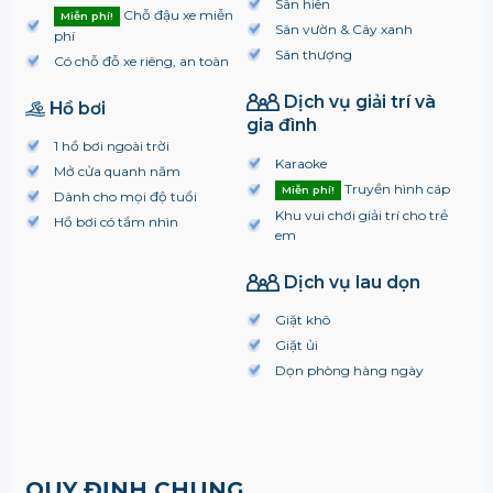
Sân hiên
Chỗ đậu xe miễn
Miễn phí!
Sân vườn & Cây xanh
phí
Sân thượng
Có chỗ đỗ xe riêng, an toàn
Dịch vụ giải trí và
Hồ bơi
gia đình
1 hồ bơi ngoài trời
Karaoke
Mở cửa quanh năm
Truyền hình cáp
Miễn phí!
Dành cho mọi độ tuổi
Khu vui chơi giải trí cho trẻ
Hồ bơi có tầm nhìn
em
Dịch vụ lau dọn
Giặt khô
Giặt ủi
Dọn phòng hàng ngày
QUY ĐỊNH CHUNG