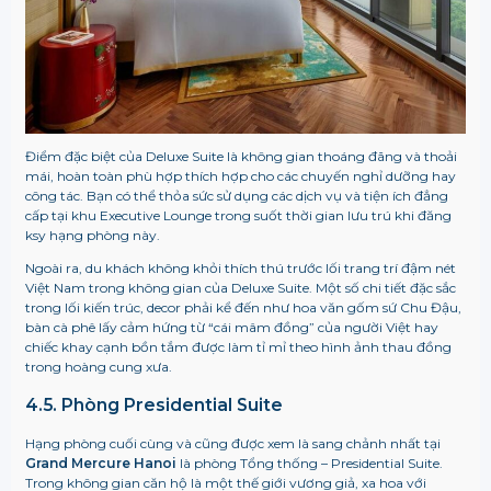
Điểm đặc biệt của Deluxe Suite là không gian thoáng đãng và thoải
mái, hoàn toàn phù hợp thích hợp cho các chuyến nghỉ dưỡng hay
công tác. Bạn có thể thỏa sức sử dụng các dịch vụ và tiện ích đẳng
cấp tại khu Executive Lounge trong suốt thời gian lưu trú khi đăng
ksy hạng phòng này.
Ngoài ra, du khách không khỏi thích thú trước lối trang trí đậm nét
Việt Nam trong không gian của Deluxe Suite. Một số chi tiết đặc sắc
trong lối kiến trúc, decor phải kể đến như hoa văn gốm sứ Chu Đậu,
bàn cà phê lấy cảm hứng từ “cái mâm đồng” của người Việt hay
chiếc khay cạnh bồn tắm được làm tỉ mỉ theo hình ảnh thau đồng
trong hoàng cung xưa.
4.5. Phòng Presidential Suite
Hạng phòng cuối cùng và cũng được xem là sang chảnh nhất tại
Grand Mercure Hanoi
là phòng Tổng thống – Presidential Suite.
Trong không gian căn hộ là một thế giới vương giả, xa hoa với