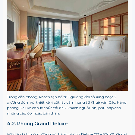
Trong căn phòng, khách sạn bố trí 1 giường đôi cỡ King hoặc 2
giường đơn với thiết kế 4 cột lấy cảm hứng từ Khuê Văn Các. Hạng
phòng Deluxe có sức chứa tối đa 2 khách người lớn, phù hợp cho
những cặp đôi hoặc bạn thân.
4.2. Phòng Grand Deluxe
Với diện tích tuông đồng với hạng phòng Deluxe (27 – 32m2), Grand