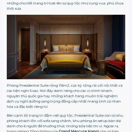
những cho tiết trang trí toát lên sự quý tộc như cung vua, phủ chúa
thời xưa.
Phòng Presidential Suite rộng 116m2, cực kỳ rộng rãi với nội thất và
các tiện nghi 5 sao. Nơi đây dành riêng cho các vị chính khách,
nguyên thủ quốc gia hay những khách hàng muốn trải nghiệm
dịch vụ nghỉ dưỡng sang trọng đẳng cấp nhất mang tính cá nhân
hóa và đặc biệt riêng tư.
Bên cạnh lối trang trí đậm nét quý tộc, Presidential Suite còn có khu
phòng khách lớn với sofa sang chảnh, khu phòng ăn setup bàn dài
dành cho 6 người để thưởng thức những bữa tiệc thi vị. Ngoài ra,
trong phòng Tổng thống của
Grand Mercure Hanoi
còn có bàn