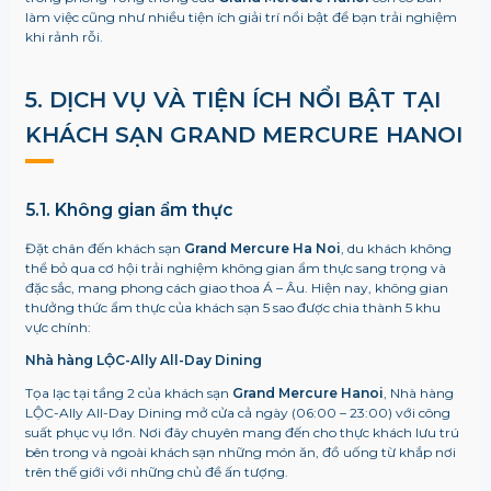
làm việc cũng như nhiều tiện ích giải trí nổi bật để bạn trải nghiệm
khi rảnh rỗi.
5. DỊCH VỤ VÀ TIỆN ÍCH NỔI BẬT TẠI
KHÁCH SẠN GRAND MERCURE HANOI
5.1. Không gian ẩm thực
Đặt chân đến khách sạn
Grand Mercure Ha Noi
, du khách không
thể bỏ qua cơ hội trải nghiệm không gian ẩm thực sang trọng và
đặc sắc, mang phong cách giao thoa Á – Âu. Hiện nay, không gian
thưởng thức ẩm thực của khách sạn 5 sao được chia thành 5 khu
vực chính:
Nhà hàng LỘC-Ally All-Day Dining
Tọa lạc tại tầng 2 của khách sạn
Grand Mercure Hanoi
, Nhà hàng
LỘC-Ally All-Day Dining mở cửa cả ngày (
06:00 – 23:00) với công
suất phục vụ lớn. Nơi đây chuyên mang đến cho thực khách lưu trú
bên trong và ngoài khách sạn những món ăn, đồ uống từ khắp nơi
trên thế giới với những chủ đề ấn tượng.