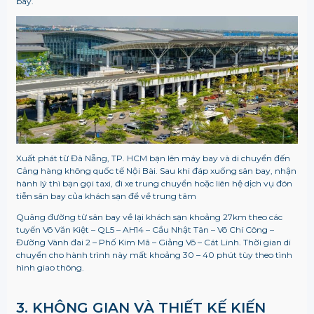
bay.
Xuất phát từ Đà Nẵng, TP. HCM bạn lên máy bay và di chuyển đến
Cảng hàng không quốc tế Nội Bài. Sau khi đáp xuống sân bay, nhận
hành lý thì bạn gọi taxi, đi xe trung chuyển hoặc liên hệ dịch vụ đón
tiễn sân bay của khách sạn để về trung tâm
Quãng đường từ sân bay về lại khách sạn khoảng 27km theo các
tuyến Võ Văn Kiệt – QL5 – AH14 – Cầu Nhật Tân – Võ Chí Công –
Đường Vành đai 2 – Phố Kim Mã – Giảng Võ – Cát Linh. Thời gian di
chuyển cho hành trình này mất khoảng 30 – 40 phút tùy theo tình
hình giao thông.
3. KHÔNG GIAN VÀ THIẾT KẾ KIẾN