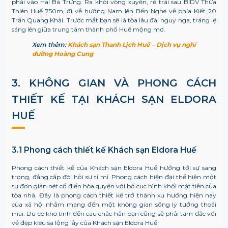
phải vào Hai Bà Trưng. Ra khỏi vòng xuyến, rẽ trái sau BIDV Thừa
Thiên Huế 750m, đi về hướng Nam lên Bến Nghé về phía Kiết 20
Trần Quang Khải. Trước mắt bạn sẽ là tòa lâu đài nguy nga, tráng lệ
sáng lên giữa trung tâm thành phố Huế mộng mơ.
Xem thêm:
Khách sạn Thanh Lịch Huế – Dịch vụ nghỉ
dưỡng Hoàng Cung
3. KHÔNG GIAN VÀ PHONG CÁCH
THIẾT KẾ TẠI
KHÁCH SẠN ELDORA
HUẾ
3.1 Phong cách thiết kế
Khách sạn Eldora Huế
Phong cách thiết kế của
Khách sạn Eldora Huế hướng tới sự sang
trọng, đẳng cấp đòi hỏi sự tỉ mỉ. Phong cách hiện đại thể hiện một
sự đơn giản nét cổ điển hòa quyện với bố cục hình khối mặt tiền của
tòa nhà. Đây là phong cách thiết kế trở thành xu hướng hiện nay
của xã hội nhằm mang đến một không gian sống lý tưởng thoải
mái. Dù có khó tính đến câu chắc hẳn bạn cũng sẽ phải tâm đắc với
vẻ đẹp kiêu sa lộng lẫy của Khách sạn Eldora Huế.