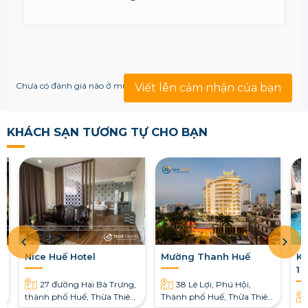
Chưa có đánh giá nào ở mục này!
Viết lên cảm nhận của bạn
KHÁCH SẠN TƯƠNG TỰ CHO BẠN
Nice Huế Hotel
Mường Thanh Huế
Kh
1 
27 đường Hai Bà Trưng,
38 Lê Lợi, Phú Hội,
thành phố Huế, Thừa Thiên
Thành phố Huế, Thừa Thiên