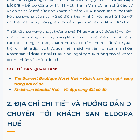
Eldora Huế
do Công ty TNHH Một Thành Viên LC làm chủ đầu tư
và chính thức mở cửa đón khách từ năm 2014. Khách sạn được thiết
kế theo phong cách La Mã cổ điển, thanh nhã, kết hợp hài hòa với
nét hiện đại, sang trọng, tạo nên cảm giác mới lạ cho khách lưu trú.
Thiết kế theo nghệ thuật trường phái Phục Hưng và được tặng kèm
một view phòng vô cùng tráng lệ hoàn mĩ. Mười điểm cho sự rộng
rãi, cách trang trí đẹp, thanh nhã và có tầm nhìn suất sắc.
Quan
trọng nhất là dịch vụ trực quan liền mạch và tiện nghi cá nhân hóa,
khách sạn
Eldora Hotel Hue
là nơi nghỉ ngơi lý tưởng cho cả khách
doanh nhân và khách du lịch.
CÓ THỂ BẠN QUAN TÂM:
The Scarlett Boutique Hotel Huế – Khách sạn tiện nghi, sang
trọng nơi cố đô
Khách sạn Mondial Huế – Vẻ đẹp vùng đất cố đô
2. ĐỊA CHỈ CHI TIẾT VÀ HƯỚNG DẪN DI
CHUYỂN TỚI
KHÁCH SẠN ELDORA
HUẾ