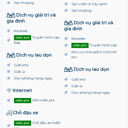
Sân thượng
Sân vườn & Cây xanh
Sân thượng
Dịch vụ giải trí và
gia đình
Dịch vụ giải trí và
gia đình
Karaoke
Truyền hình cáp
Miễn phí!
Karaoke
free
Truyền hình cáp
Miễn phí!
Khu vui chơi giải trí cho trẻ
Dịch vụ lau dọn
em
Giặt khô
Dịch vụ lau dọn
Giặt ủi
Dọn phòng hàng ngày
Giặt khô
Giặt ủi
Internet
Dọn phòng hàng ngày
Wifi miễn phí
Miễn phí!
Chỗ đậu xe
Chỗ đậu xe miễn
Miễn phí!