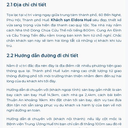
2.1 Địa chỉ chi tiết
Tọa lạc tại vị trí vàng ngay giữa trung tâm thành phố, 60 Bến Nghé,
Phú Hội, Thành phố Huế.
Khách sạn Eldora Huế
siêu đẹp, thiết kế
vừa sang trọng vừa hiện đại thanh cao quý tộc. Tòa nhà này nằm
cách Nhà thờ Dòng Chúa Cứu Thế nổi tiếng 800m. Cung An Định
và Cầu Tràng Tiền đều nằm trong bán kính 1km từ chỗ nghỉ..Chắc
chắn khách sạn này sẽ làm hài lòng tất cả những vị khách khi lưu
trú.
2.2 Hướng dẫn đường đi chi tiết
Nằm ở vị trí đắc địa nên đây là địa điểm rất nhiều phương tiện giao
thông qua lại. Thành phố Huế luôn nâng cao chất lượng từ giao
thông đường phố tới môi trường thân thiện nhằm đem đến sự hài
lòng của du khách khi tới đây.
Hướng dẫn di chuyển với
(khách ngoại tỉnh)
: sân bay gần nhất là sân
bay cách sân bay Huế 14,5km, cách nhà ga 2,4km, cách bãi biển
Thuận An khoảng 16km. Khi đặt chân tới sân bay, dịch vụ taxi đưa
đón tận nơi sẵn sàng phục vụ du khách và hành lý của bạn về nơi
nghỉ dưỡng an toàn.
Hướng dẫn di chuyển với
(khách nội thành)
: nếu lấy cột mốc là
Bệnh viện Trung Ương Huế thì bạn chỉ cần đi thẳng 100m sau đó rẽ