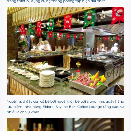
trang thiết bị, dụng cụ hệ thống phòng tập hiện đại nhất.
Ngoài ra, ở đây còn có bể bơi ngoài trời, bể bơi trong nhà, quầy hàng
lưu niệm, nhà hàng Eldora, Skyline Bar, Coffee Lounge tầng cao, và
nhiều dịch vụ khác.