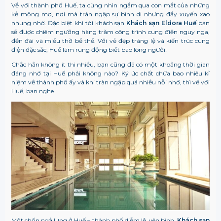
Về với thành phố Huế, ta cùng nhìn ngắm qua con mắt của những
kẻ mộng mơ, nơi mà tràn ngập sự bình dị nhưng đầy xuyến xao
nhung nhớ.
Đặc biệt khi tới khách sạn
Khách sạn Eldora Huế
bạn
sẽ được chiêm ngưỡng hàng trăm công trình cung điện nguy nga,
đền đài và miếu thờ bề thế. Với vẻ đẹp tráng lệ và kiến trúc cung
điện đặc sắc, Huế làm rung động biết bao lòng người!
Chắc hẳn không ít thì nhiều, bạn cũng đã có một khoảng thời gian
đáng nhớ tại Huế phải không nào? Ký ức chất chứa bao nhiêu kỉ
niệm về thành phố ấy và khi tràn ngập quá nhiều nỗi nhớ, thì về với
Huế, bạn nghe.
Một chốn ngả lưng ở Huế – thành phố diễm lệ, yên bình.
Khách sạn