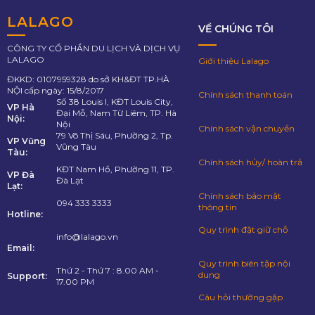
LALAGO
VỀ CHÚNG TÔI
CÔNG TY CỔ PHẦN DU LỊCH VÀ DỊCH VỤ
LALAGO
Giới thiệu Lalago
ĐKKD: 0107959328 do sở KH&ĐT TP.HÀ
NỘI cấp ngày: 15/8/2017
Chính sách thanh toán
Số 38 Louis I, KĐT Louis City,
VP Hà
Đại Mỗ, Nam Từ Liêm, TP. Hà
Nội:
Nội
Chính sách vận chuyển
79 Võ Thị Sáu, Phường 2, Tp.
VP Vũng
Vũng Tàu
Tàu:
Chính sách hủy/ hoàn trả
KĐT Nam Hồ, Phường 11, TP.
VP Đà
Đà Lạt
Lạt:
Chính sách bảo mật
094 333 3333
thông tin
Hotline:
Quy trình đặt giữ chỗ
info@lalago.vn
Email:
Quy trình biên tập nội
Thứ 2 - Thứ 7 : 8.00 AM -
dung
Support:
17.00 PM
Câu hỏi thường gặp