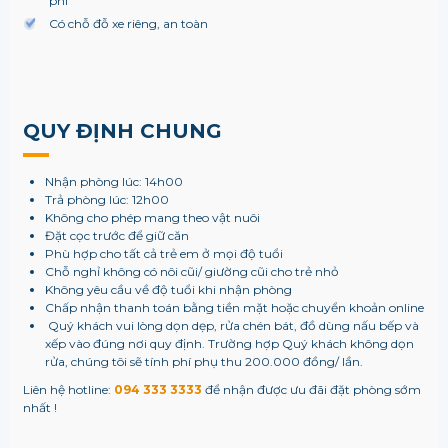
phí
Có chỗ đỗ xe riêng, an toàn
QUY ĐỊNH CHUNG
Nhận phòng lúc: 14h00
Trả phòng lúc: 12h00
Không cho phép mang theo vật nuôi
Đặt cọc trước để giữ căn
Phù hợp cho tất cả trẻ em ở mọi độ tuổi
Chỗ nghỉ không có nôi cũi/ giường cũi cho trẻ nhỏ
Không yêu cầu về độ tuổi khi nhận phòng
Chấp nhận thanh toán bằng tiền mặt hoặc chuyển khoản online
Quý khách vui lòng dọn dẹp, rửa chén bát, đồ dùng nấu bếp và
xếp vào đúng nơi quy định. Trường hợp Quý khách không dọn
rửa, chúng tôi sẽ tính phí phụ thu 200.000 đồng/ lần.
Liên hệ hotline:
094 333 3333
để nhận được ưu đãi đặt phòng sớm
nhất !