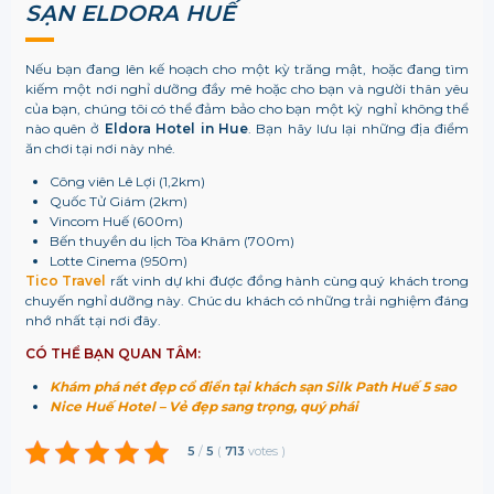
SẠN ELDORA HUẾ
Nếu bạn đang lên kế hoạch cho một kỳ trăng mật, hoặc đang tìm
kiếm một nơi nghỉ dưỡng đầy mê hoặc cho bạn và người thân yêu
của bạn, chúng tôi có thể đảm bảo cho bạn một kỳ nghỉ không thể
nào quên ở
Eldora Hotel in Hue
. Bạn hãy lưu lại những địa điểm
ăn chơi tại nơi này nhé.
Công viên Lê Lợi (1,2km)
Quốc Tử Giám (2km)
Vincom Huế (600m)
Bến thuyền du lịch Tòa Khâm (700m)
Lotte Cinema (950m)
Tico Travel
rất vinh dự khi được đồng hành cùng quý khách trong
chuyến nghỉ dưỡng này. Chúc du khách có những trải nghiệm đáng
nhớ nhất tại nơi đây.
CÓ THỂ BẠN QUAN TÂM:
Khám phá nét đẹp cổ điển tại khách sạn Silk Path Huế 5 sao
Nice Huế Hotel – Vẻ đẹp sang trọng, quý phái
5
/
5
(
713
votes
)