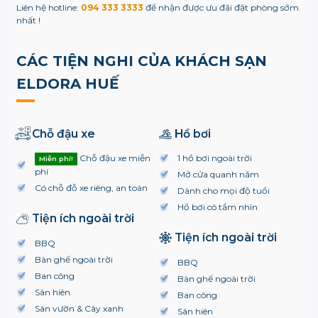
Liên hệ hotline:
094 333 3333
để nhận được ưu đãi đặt phòng sớm
nhất !
CÁC TIỆN NGHI CỦA KHÁCH SẠN
ELDORA HUẾ
Chỗ đậu xe
Hồ bơi
Chỗ đậu xe miễn
1 hồ bơi ngoài trời
Miễn phí!
phí
Mở cửa quanh năm
Có chỗ đỗ xe riêng, an toàn
Dành cho mọi độ tuổi
Hồ bơi có tầm nhìn
Tiện ích ngoài trời
Tiện ích ngoài trời
BBQ
Bàn ghế ngoài trời
BBQ
Ban công
Bàn ghế ngoài trời
Sân hiên
Ban công
Sân vườn & Cây xanh
Sân hiên