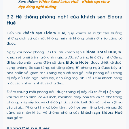
Xem thêm:
White Sand Lotus Huế – Khách sạn view
đẹp đáng nghỉ dưỡng
3.2 Hệ thống phòng nghỉ của k
hách sạn Eldora
Huế
Đến với
k
hách sạn Eldora Huế
, quý khách sẽ được tận hưởng
những dịch vụ có một không hai mà không phải nơi nào cũng có
được.
Ngay khi book phòng lưu trú tại khách sạn
Eldora Hotel Hue
, du
khách sẽ phải trầm trồ kinh ngạc trước sự tráng lệ ở đây, như đang
đi lạc vào chốn cung điện cổ tích.
Eldora Hotel
được thiết kế dưới
dạng phòng ốc cao tầng, có tổng cộng 81 phòng ngủ được bày trí
nhã nhặn với gam màu sáng hợp với sàn gỗ. Mỗi phòng đều trang
bị đầy đủ tiện nghi hiện đại, đáp ứng mọi nhu cầu của khách hàng
một cách nhanh nhất và chu đáo.
Điểm chung mỗi phòng đều được trang bị đầy đủ thiết bị tiện nghi
với: tivi màn hình led 40 inch, minibar, máy pha trà và cà phê trong
phòng, máy sấy tóc và chế độ phục vụ đặc biệt đối với trẻ em (theo
yêu cầu),… Phòng tắm có bồn tắm, vòi hoa sen riêng biệt và các đồ
dùng cá nhân khác. Hệ thống phòng của
k
hách sạn Eldora Huế
bao gồm:
Phòng Deluxe River