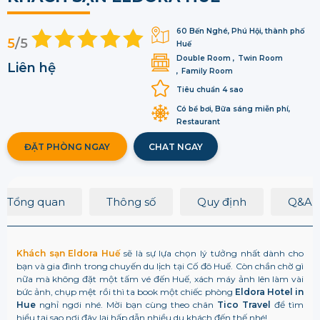
60 Bến Nghé, Phú Hội, thành phố
5
/5
Huế
Double Room
Twin Room
Liên hệ
Family Room
Tiêu chuẩn 4 sao
Có bể bơi, Bữa sáng miễn phí,
Restaurant
ĐẶT PHÒNG NGAY
CHAT NGAY
Tổng quan
Thông số
Quy định
Q&A
Khách sạn Eldora Huế
sẽ là sự lựa chọn lý tưởng nhất dành cho
bạn và gia đình trong chuyến du lịch tại Cố đô Huế. Còn chần chờ gì
nữa mà không đặt một tấm vé đến Huế, xách máy ảnh lên làm vài
bức ảnh, chụp mệt rồi thì ta book một chiếc phòng
Eldora Hotel in
Hue
nghỉ ngơi nhé. Mời bạn cùng theo chân
Tico Travel
để tìm
hiểu tại sao nơi đây lại hấp dẫn nhiều du khách đến thế nhé!