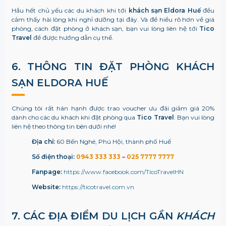
Hầu hết chủ yếu các du khách khi tớ
i
khách sạn Eldora Huế
đều
cảm thấy hài lòng khi nghỉ dưỡng tại đây. Và để hiểu rõ hơn về giá
phòng, cách đặt phòng ở khách sạn, bạn vui lòng liên hệ tới
Tico
Travel
để được hướng dẫn cụ thể.
6. THÔNG TIN ĐẶT PHÒNG K
HÁCH
SẠN ELDORA HUẾ
Chúng tôi rất hân hạnh được trao voucher ưu đãi giảm giá 20%
dành cho các du khách khi đặt phòng qua
Tico Travel
. Bạn vui lòng
liên hệ theo thông tin bên dưới nhé!
Địa chỉ:
60 Bến Nghé, Phú Hội, thành phố Huế
Số điện thoại:
0943 333 333
–
025 7777 7777
Fanpage:
https://www.facebook.com/TicoTravelHN
Website:
https://ticotravel.com.vn
7. CÁC ĐỊA ĐIỂM DU LỊCH GẦN
KHÁCH