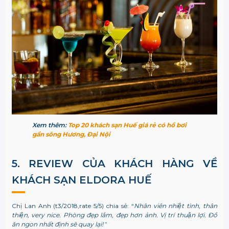
Xem thêm:
Top 20 khách sạn Huế giá rẻ có hồ bơi
gần sông Hương, Đại Nội
5. REVIEW CỦA KHÁCH HÀNG VỀ
K
HÁCH SẠN ELDORA HUẾ
Chị Lan Anh (t3/2018,rate 5/5) chia sẻ: “
Nhân viên nhiệt tình, thân
thiện, very nice. Phòng đẹp lắm, đẹp hơn ảnh. Vị trí thuận lợi. Đồ
ăn ngon nhất định sẽ quay lại!
”