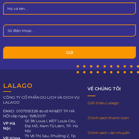
LALAGO
VỀ CHÚNG TÔI
CÔNG TY CỔ PHẦN DU LỊCH VÀ DỊCH VỤ
LALAGO
Giới thiệu Lalago
ĐKKD: 0107959328 do sở KH&ĐT TP.HÀ
NỘI cấp ngày: 15/8/2017
Chính sách thanh toán
Số 38 Louis I, KĐT Louis City,
VP Hà
Đại Mỗ, Nam Từ Liêm, TP. Hà
Nội:
Nội
Chính sách vận chuyển
79 Võ Thị Sáu, Phường 2, Tp.
VP Vũng