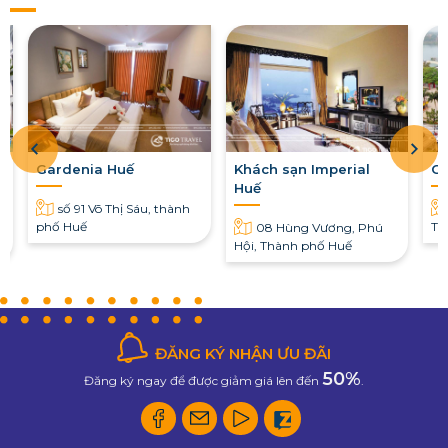
Gardenia Huế
Khách sạn Imperial
Ce
Huế
số 91 Võ Thị Sáu, thành
phố Huế
Th
08 Hùng Vương, Phú
Hu
Hội, Thành phố Huế
ĐĂNG KÝ NHẬN ƯU ĐÃI
50%
Đăng ký ngay để được giảm giá lên đến
.