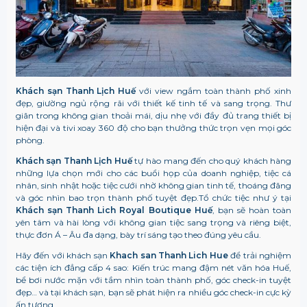
Khách sạn Thanh Lịch Huế
với view ngắm toàn thành phố xinh
đẹp, giường ngủ rộng rãi với thiết kế tinh tế và sang trọng. Thư
giãn trong không gian thoải mái, dịu nhẹ với đầy đủ trang thiết bị
hiện đại và tivi xoay 360 độ cho bạn thưởng thức trọn vẹn mọi góc
phòng.
Khách sạn Thanh Lịch Huế
tự hào mang đến cho quý khách hàng
những lựa chọn mới cho các buổi họp của doanh nghiệp, tiệc cá
nhân, sinh nhật hoặc tiệc cưới nhờ không gian tinh tế, thoáng đãng
và góc nhìn bao trọn thành phố tuyệt đẹp.Tổ chức tiệc như ý tại
Khách sạn Thanh Lich Royal Boutique Huế
, bạn sẽ hoàn toàn
yên tâm và hài lòng với không gian tiệc sang trọng và riêng biệt,
thực đơn Á – Âu đa dạng, bày trí sáng tạo theo đúng yêu cầu.
Hãy đến với khách sạn
Khach san Thanh Lich Hue
để trải nghiệm
các tiện ích đẳng cấp 4 sao: Kiến trúc mang đậm nét văn hóa Huế,
bể bơi nước mặn với tầm nhìn toàn thành phố, góc check-in tuyệt
đẹp… và tại khách sạn, bạn sẽ phát hiện ra nhiều góc check-in cực kỳ
ấn tượng.