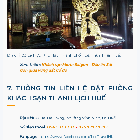
Địa chỉ:
03 Lê Trực, Phú Hậu, Thành phố Huế, Thừa Thiên Huế.
Xem thêm:
Khách sạn Morin Saigon – Dấu ấn Sài
Gòn giữa vùng đất Cố đô
7. THÔNG TIN LIÊN HỆ ĐẶT PHÒNG
KHÁCH SẠN THANH LỊCH HUẾ
Địa chỉ:
33 Hai Bà Trưng, phường Vĩnh Ninh, tp. Huế.
Số điện thoại:
0943 333 333
–
025 7777 7777
Fanpage:
https://www.facebook.com/TicoTravelHN