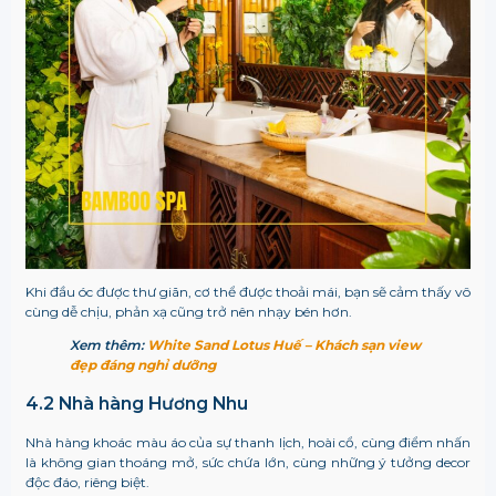
Khi đầu óc được thư giãn, cơ thể được thoải mái, bạn sẽ cảm thấy vô
cùng dễ chịu, phản xạ cũng trở nên nhạy bén hơn.
Xem thêm:
White Sand Lotus Huế – Khách sạn view
đẹp đáng nghỉ dưỡng
4.2 Nhà hàng Hương Nhu
Nhà hàng khoác màu áo của sự thanh lịch, hoài cổ, cùng điểm nhấn
là không gian thoáng mở, sức chứa lớn, cùng những ý tưởng decor
độc đáo, riêng biệt.