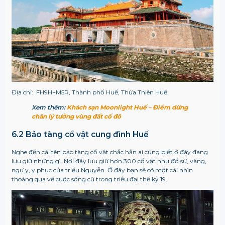
Địa chỉ:
FH9H+M5R, Thành phố Huế, Thừa Thiên Huế.
Xem thêm:
Khách sạn Moonlight Huế – Điểm dừng
chân lý tưởng vùng đất cố đô
6.2 Bảo tàng cổ vật cung đình Huế
Nghe đến cái tên bảo tàng cổ vật chắc hẳn ai cũng biết ở đây đang
lưu giữ những gì. Nơi đây lưu giữ hơn 300 cổ vật như đồ sứ, vàng,
ngự y, y phục của triều Nguyễn. Ở đây bạn sẽ có một cái nhìn
thoáng qua về cuộc sống cũ trong triều đại thế kỷ 19.