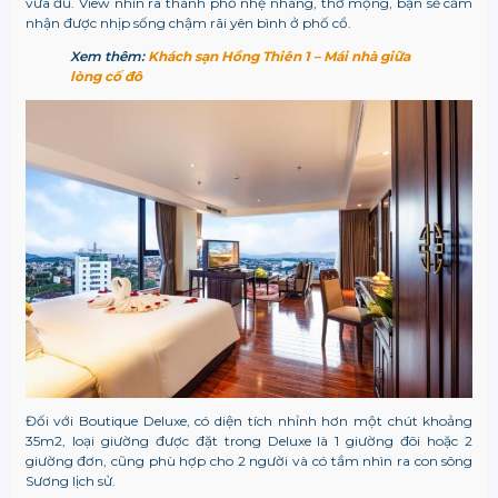
vừa đủ. View nhìn ra thành phố nhẹ nhàng, thơ mộng, bạn sẽ cảm
nhận được nhịp sống chậm rãi yên bình ở phố cổ.
Xem thêm:
Khách sạn Hồng Thiên 1 – Mái nhà giữa
lòng cố đô
Đối với Boutique Deluxe, có diện tích nhỉnh hơn một chút khoảng
35m2, loại giường được đặt trong Deluxe là 1 giường đôi hoặc 2
giường đơn, cũng phù hợp cho 2 người và có tầm nhìn ra con sông
Sương lịch sử.