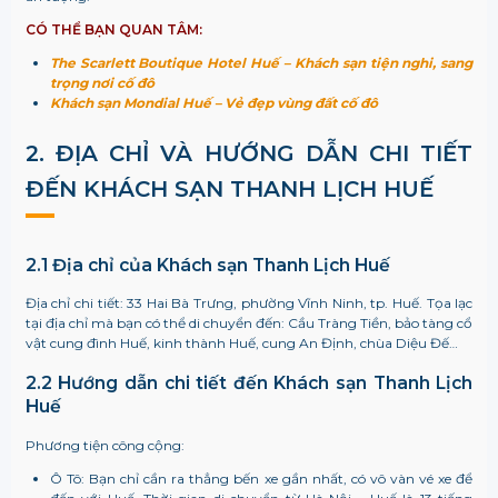
CÓ THỂ BẠN QUAN TÂM:
The Scarlett Boutique Hotel Huế – Khách sạn tiện nghi, sang
trọng nơi cố đô
Khách sạn Mondial Huế – Vẻ đẹp vùng đất cố đô
2. ĐỊA CHỈ VÀ HƯỚNG DẪN CHI TIẾT
ĐẾN
KHÁCH SẠN THANH LỊCH HUẾ
2.1 Địa chỉ của Khách sạn Thanh Lịch Huế
Địa chỉ chi tiết: 33 Hai Bà Trưng, phường Vĩnh Ninh, tp. Huế. Tọa lạc
tại địa chỉ mà bạn có thể di chuyển đến: Cầu Tràng Tiền, bảo tàng cổ
vật cung đình Huế, kinh thành Huế, cung An Định, chùa Diệu Đế…
2.2 Hướng dẫn chi tiết đến Khách sạn Thanh Lịch
Huế
Phương tiện công cộng:
Ô Tô: Bạn chỉ cần ra thẳng bến xe gần nhất, có vô vàn vé xe để