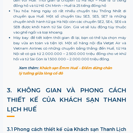
đến với Huế. Thời gian di chuyển từ Hà Nội – Huế là 13 tiếng
đồng hồ và từ Hồ Chí Minh – Huế là 25 tiếng đồng hồ
Tàu hỏa: hàng ngày có rất nhiều chuyến tàu Thống Nhất di
chuyển qua Huế. Một số chuyến tàu SE3, SE5, SE7 là những
chuyến khởi hành từ ga Hà Nội còn các chuyến SE2, SE4, SE6 và
SE8 được khởi hành từ Sài Gòn. Giá vé sẽ lưu động tùy thuộc
vào ghế ngồi và loại khoang.
Máy bay: để tiết kiệm thời gian đi lại, bạn có thể lựa chọn máy
bay vừa an toàn và tiện lợi. Một số hãng nội địa Vietjet Air và
Vietnam Airlines có những chuyến bẳng thẳng đến Huế, từ Hà
Nội sẽ có giá từ 2.000.000 – 2.500.000 triệu đồng cho vé khứ
hồi và từ Sài Gòn là 1.500.000 – 2.000.000 triệu đồng.
Xem thêm:
Khách sạn Êmm Huế – Điểm dừng chân
lý tưởng giữa lòng cố đô
3. KHÔNG GIAN VÀ PHONG CÁCH
THIẾT KẾ CỦA KHÁCH SẠN THANH
LỊCH HUẾ
3.1 Phong cách thiết kế của Khách sạn Thanh Lịch