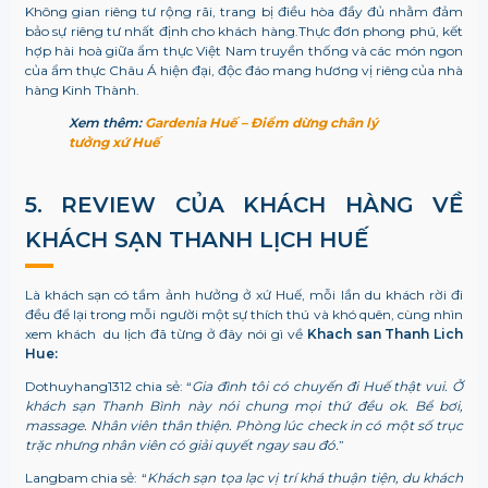
Không gian riêng tư rộng rãi, trang bị điều hòa đầy đủ nhằm đảm
bảo sự riêng tư nhất định cho khách hàng.Thực đơn phong phú, kết
hợp hài hoà giữa ẩm thực Việt Nam truyền thống và các món ngon
của ẩm thực Châu Á hiện đại, độc đáo mang hương vị riêng của nhà
hàng Kinh Thành.
Xem thêm:
Gardenia Huế – Điểm dừng chân lý
tưởng xứ Huế
5. REVIEW CỦA KHÁCH HÀNG VỀ
KHÁCH SẠN THANH LỊCH HUẾ
Là khách sạn có tầm ảnh hưởng ở xứ Huế, mỗi lần du khách rời đi
đều để lại trong mỗi người một sự thích thú và khó quên, cùng nhìn
xem khách du lịch đã từng ở đây nói gì về
Khach san Thanh Lich
Hue:
Dothuyhang1312 chia sẻ: “
Gia đình tôi có chuyến đi Huế thật vui. Ở
khách sạn Thanh Bình này nói chung mọi thứ đều ok. Bể bơi,
massage. Nhân viên thân thiện. Phòng lúc check in có một số trục
trặc nhưng nhân viên có giải quyết ngay sau đó.
”
Langbam chia sẻ: “
Khách sạn tọa lạc vị trí khá thuận tiện, du khách