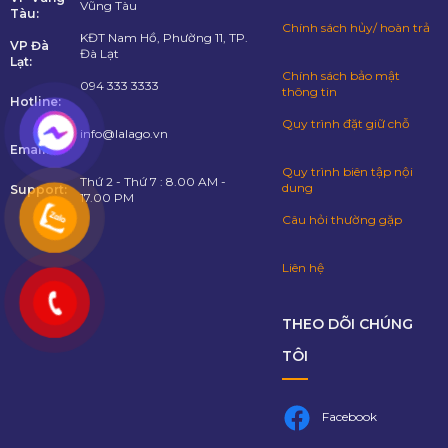
Vũng Tàu
Tàu:
Chính sách hủy/ hoàn trả
KĐT Nam Hồ, Phường 11, TP.
VP Đà
Đà Lạt
Lạt:
Chính sách bảo mật
094 333 3333
thông tin
Hotline:
Quy trình đặt giữ chỗ
info@lalago.vn
Email:
Quy trình biên tập nội
Thứ 2 - Thứ 7 : 8.00 AM -
dung
Support:
17.00 PM
Câu hỏi thường gặp
Liên hệ
THEO DÕI CHÚNG
TÔI
Facebook