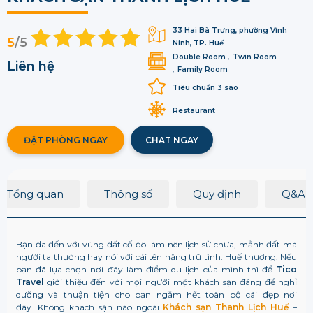
33 Hai Bà Trưng, phường Vĩnh
5
/5
Ninh, TP. Huế
Double Room
Twin Room
Liên hệ
Family Room
Tiêu chuẩn 3 sao
Restaurant
ĐẶT PHÒNG NGAY
CHAT NGAY
Tổng quan
Thông số
Quy định
Q&A
Bạn đã đến với vùng đất cố đô làm nên lịch sử chưa, mảnh đất mà
người ta thường hay nói với cái tên nặng trữ tình: Huế thương.
Nếu
bạn đã lựa chọn nơi đây làm điểm du lịch của mình thì để
Tico
Travel
giới thiệu đến với mọi người một khách sạn đáng để nghỉ
dưỡng và thuận tiện cho bạn ngắm hết toàn bộ cái đẹp nơi
đây.
Không khách sạn nào ngoài
Khách sạn Thanh Lịch Huế
–