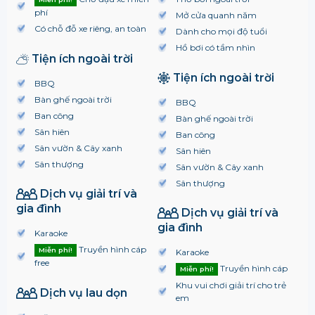
phí
Mở cửa quanh năm
Có chỗ đỗ xe riêng, an toàn
Dành cho mọi độ tuổi
Hồ bơi có tầm nhìn
Tiện ích ngoài trời
Tiện ích ngoài trời
BBQ
Bàn ghế ngoài trời
BBQ
Ban công
Bàn ghế ngoài trời
Sân hiên
Ban công
Sân vườn & Cây xanh
Sân hiên
Sân thượng
Sân vườn & Cây xanh
Sân thượng
Dịch vụ giải trí và
gia đình
Dịch vụ giải trí và
gia đình
Karaoke
Truyền hình cáp
Miễn phí!
Karaoke
free
Truyền hình cáp
Miễn phí!
Khu vui chơi giải trí cho trẻ
Dịch vụ lau dọn
em