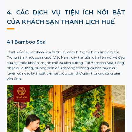
4. CÁC DỊCH VỤ TIỆN ÍCH NỔI BẬT
CỦA KHÁCH SẠN THANH LỊCH HUẾ
4.1 Bamboo Spa
Thiết kế của Bamboo Spa được lấy cảm hứng từ hình ảnh cây tre.
Trong tâm thức của người Việt Nam, cây tre luôn gắn liền với vẻ đẹp
của sự khỏe khoắn, mạnh mẽ và kiên cường. Tại Bamboo Spa, tiếng
nhạc du dương, hương tinh dầu thoang thoảng và bàn tay điêu
luyện của các kỹ thuật viên sẽ giúp bạn thư giãn trong không gian
yên tĩnh.