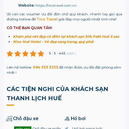
Website:
https://ticotravel.com.vn
Vô vàn các voucher ưu đãi đón chờ quý khách, nhanh tay gọi qua
đường hotline để
Tico Travel
giải đáp mọi người nhiệt tình nhé!
CÓ THỂ BẠN QUAN TÂM:
Khám phá nét đẹp cổ điển tại khách sạn Silk Path Huế 5 sao
Nice Huế Hotel – Vẻ đẹp sang trọng, quý phái
5
/
5
(
445
votes
)
Liên hệ hotline:
094 333 3333
để nhận được ưu đãi đặt phòng sớm
nhất !
CÁC TIỆN NGHI CỦA KHÁCH SẠN
THANH LỊCH HUẾ
Chỗ đậu xe
Hồ bơi
Chỗ đậu xe miễn
1 hồ bơi ngoài trời
Miễn phí!