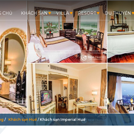
G CHỦ
KHÁCH SẠN
VILLA
RESORT
DU THUYỀN
ng
/
Khách sạn Huế
/
Khách sạn Imperial Huế