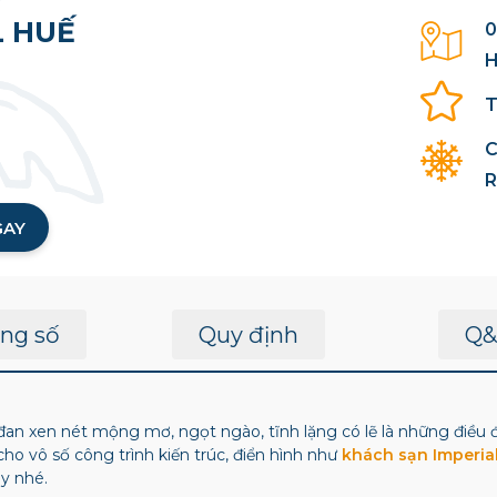
L HUẾ
0
H
T
C
R
GAY
ng số
Quy định
Q&
an xen nét mộng mơ, ngọt ngào, tĩnh lặng có lẽ là những điều 
o vô số công trình kiến trúc, điển hình như
khách sạn Imperia
y nhé.