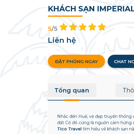
KHÁCH SẠN IMPERIA
5
/5
Liên hệ
ĐẶT PHÒNG NGAY
CHAT N
Tổng quan
Thô
Nhắc đến Huế, vẻ đẹp truyền thống đ
đất Cố đô cũng là nguồn cảm hứng ch
Tico Travel
tìm hiểu về khách sạn nà