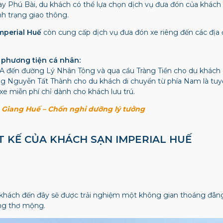
y Phú Bài, du khách có thể lựa chọn dịch vụ đưa đón của khách s
h trạng giao thông.
mperial Huế
còn cung cấp dịch vụ đưa đón xe riêng đến các địa 
 phương tiện cá nhân:
A đến đường Lý Nhân Tông và qua cầu Tràng Tiền cho du khách d
ng Nguyễn Tất Thành cho du khách di chuyển từ phía Nam là tu
xe miễn phí chỉ dành cho khách lưu trú.
Giang Huế – Chốn nghỉ dưỡng lý tưởng
ẾT KẾ CỦA KHÁCH SẠN IMPERIAL HUẾ
hách đến đây sẽ được trải nghiệm một không gian thoáng đãng 
ng thơ mộng.