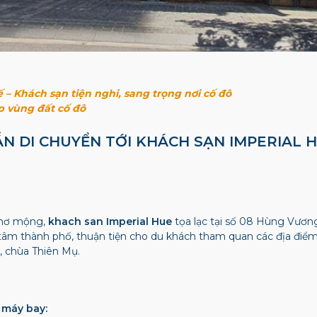
 – Khách sạn tiện nghi, sang trọng nơi cố đô
p vùng đất cố đô
ẪN DI CHUYỂN TỚI KHÁCH SẠN IMPERIAL 
thơ mộng,
khach san Imperial Hue
tọa lạc tại số 08 Hùng Vươn
 tâm thành phố, thuận tiện cho du khách tham quan các địa điểm d
, chùa Thiên Mụ.
 máy bay: