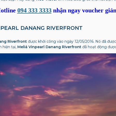
otline
094 333 3333
nhận ngay voucher giả
VINPEARL DANANG RIVERFRONT
ang Riverfront
được khởi công vào ngày 12/05/2016. Nó đã được
 hiện tại,
Meliá Vinpearl Danang Riverfront
đã hoạt động được