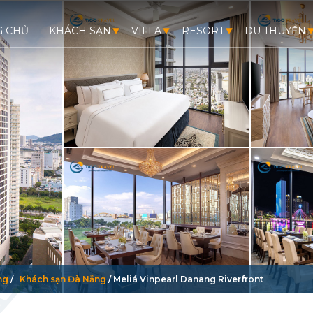
G CHỦ
KHÁCH SẠN
VILLA
RESORT
DU THUYỀN
ng
/
Khách sạn Đà Nẵng
/
Meliá Vinpearl Danang Riverfront