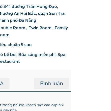
ố 341 đường Trần Hưng Đạo,
hường An Hải Bắc, quận Sơn Trà,
hành phố Đà Nẵng
ouble Room
Twin Room
Family
Room
iêu chuẩn 5 sao
ó bể bơi, Bữa sáng miễn phí, Spa,
estaurant
A
Bình luận
ột trong những khách sạn cao cấp nổi
ại đây nhé.