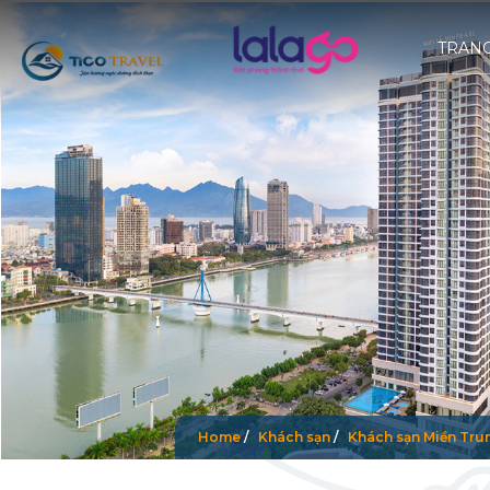
TRAN
Home
/
Khách sạn
/
Khách sạn Miền Tru