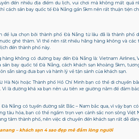
chuyển đến nhiều địa điểm du lịch, vui chơi mà không mất quá n
chỉ cách sân bay quốc tế Đà Nẵng gần 5km nên rất thuận tiện ch
n để lựa chọn bởi thành phố Đà Nẵng từ lâu đã là thành phố du
 nước ghé thăm. Vì thế nên rất nhiều hãng hàng không và các 
 lịch đến thành phố này.
 hàng không có đường bay đến Đà Nẵng là: Vietnam Airlines, Viet
à sân bay quốc tế Đà Nẵng, cách khách sạn khoảng 5km, tương 
luôn sẵn sàng đưa bạn và hành lý về tận sảnh của khách sạn.
 từ Hà Nội hoặc Thành phố Hồ Chí Minh bạn có thể di chuyển b
Vì là đường khá xa bạn nên ưu tiên xe giường nằm để đảm bảo 
 Đà Nẵng có tuyến đường sắt Bắc – Nam bắc qua, vì vậy bạn có
ng tàu hỏa, bạn có thể ngắm trọn vẹn cảnh sắc non sông Việt 
g tâm thành phố, nên việc di chuyển đến khách sạn rất dễ dàng
Danang – khách sạn 4 sao đẹp mê đắm lòng người