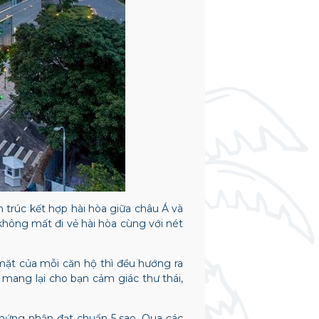
ến trúc kết hợp hài hòa giữa châu Á và
hông mất đi vẻ hài hòa cùng với nét
ặt của mỗi căn hộ thì đều hướng ra
 mang lại cho bạn cảm giác thư thái,
 chứng nhận đạt chuẩn 5 sao. Qua các