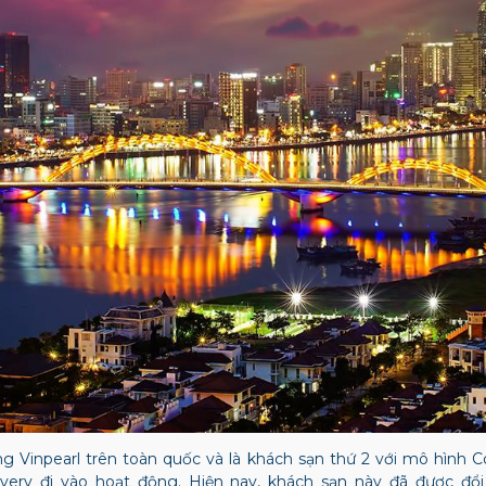
ng Vinpearl trên toàn quốc và là khách sạn thứ 2 với mô hình 
overy đi vào hoạt động. Hiện nay, khách sạn này đã được đổ