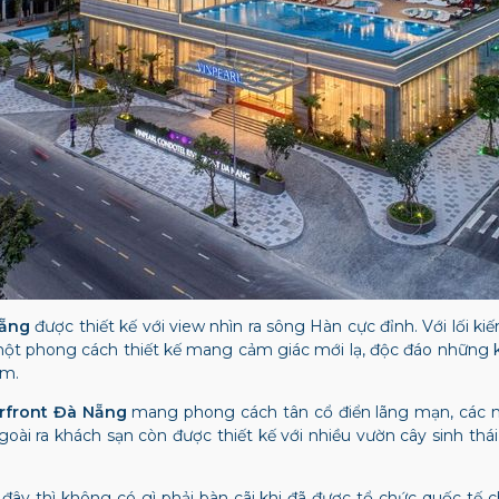
Nẵng
được thiết kế với view nhìn ra sông Hàn cực đỉnh. Với lối ki
t phong cách thiết kế mang cảm giác mới lạ, độc đáo những k
am.
erfront Đà Nẵng
mang phong cách tân cổ điển lãng mạn, các m
i ra khách sạn còn được thiết kế với nhiều vườn cây sinh thái
đây thì không có gì phải bàn cãi khi đã được tổ chức quốc tế