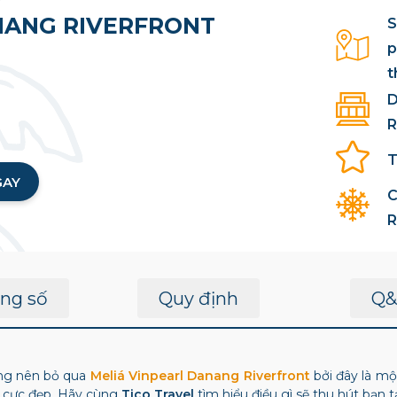
NANG RIVERFRONT
S
p
t
D
T
GAY
C
R
ng số
Quy định
Q&
ông nên bỏ qua
Meliá Vinpearl Danang Riverfront
bởi đây là m
n cực đẹp. Hãy cùng
Tico Travel
tìm hiểu điều gì sẽ thu hút bạn t