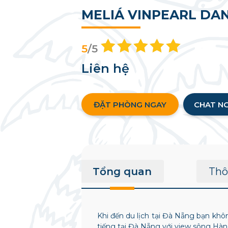
MELIÁ VINPEARL DA
5
/5
Liên hệ
ĐẶT PHÒNG NGAY
CHAT N
Tổng quan
Thô
Khi đến du lịch tại Đà Nẵng bạn kh
tiếng tại Đà Nẵng với view sông Hà