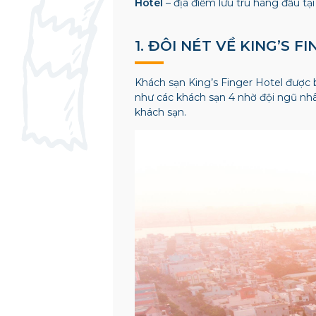
Hotel
– địa điểm lưu trú hàng đầu tạ
1. ĐÔI NÉT VỀ KING’S 
Khách sạn King’s Finger Hotel được b
như các khách sạn 4 nhờ đội ngũ nhân
khách sạn.