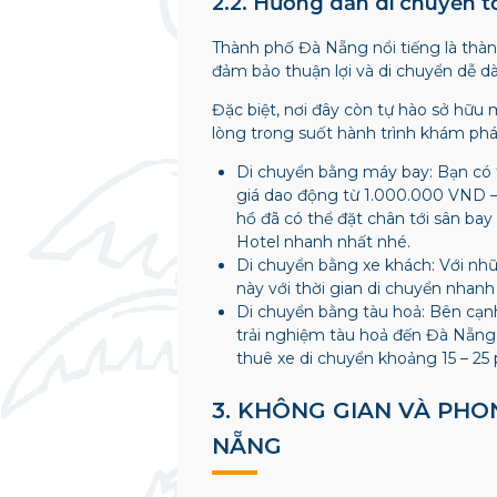
2.2. Hướng dẫn di chuyển tớ
Thành phố Đà Nẵng nổi tiếng là thành
đảm bảo thuận lợi và di chuyển dễ d
Đặc biệt, nơi đây còn tự hào sở hữu
lòng trong suốt hành trình khám ph
Di chuyển bằng máy bay: Bạn có t
giá dao động từ 1.000.000 VND –
hồ đã có thể đặt chân tới sân bay
Hotel nhanh nhất nhé.
Di chuyển bằng xe khách: Với nh
này với thời gian di chuyển nhan
Di chuyển bằng tàu hoả: Bên cạnh
trải nghiệm tàu hoả đến Đà Nẵng 
thuê xe di chuyển khoảng 15 – 25 p
3. KHÔNG GIAN VÀ PHO
NẴNG