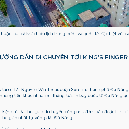
huộc của cả khách du lịch trong nước và quốc tế, đặc biệt với 
À HƯỚNG DẪN DI CHUYỂN TỚI KING’S FINGE
c tại số 171 Nguyễn Văn Thoại, quận Sơn Trà, Thành phố Đà Nẵng
phương tiện khác nhau, nối thẳng từ sân bay quốc tế Đà Nẵng qua 
iết kiệm tối đa thời gian di chuyển cũng như đảm bảo được lịch tr
 thư giãn nhất tại vùng đất Đà Nẵng.