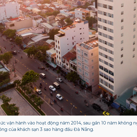
hức vận hành vào hoạt động năm 2014, sau gần 10 năm không n
óng của khách sạn 3 sao hàng đầu Đà Nẵng.