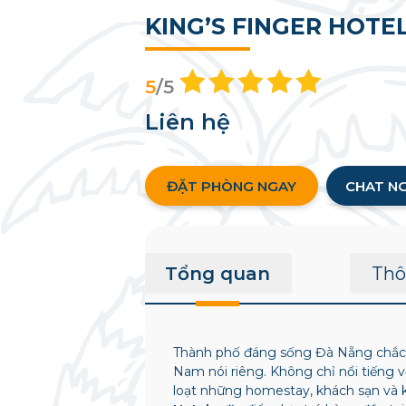
KING’S FINGER HOTE
5
/5
Liên hệ
ĐẶT PHÒNG NGAY
CHAT N
Tổng quan
Thô
Thành phố đáng sống Đà Nẵng chắc h
Nam nói riêng. Không chỉ nổi tiếng 
loạt những homestay, khách sạn và 