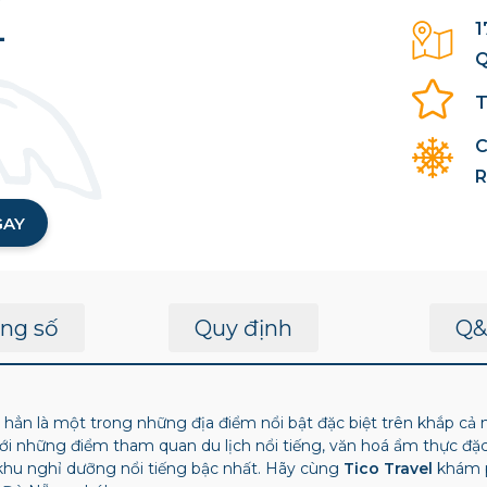
L
1
Q
T
C
R
GAY
ng số
Quy định
Q&
ẳn là một trong những địa điểm nổi bật đặc biệt trên khắp cả 
với những điểm tham quan du lịch nổi tiếng, văn hoá ẩm thực đặ
khu nghỉ dưỡng nổi tiếng bậc nhất. Hãy cùng
Tico Travel
khám 