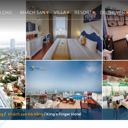
G CHỦ
KHÁCH SẠN
VILLA
RESORT
DU THUYỀN
ng
/
Khách sạn Đà Nẵng
/
King’s Finger Hotel