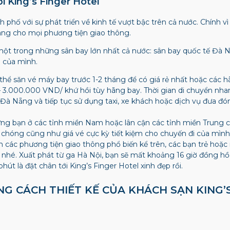
i King’s Finger Hotel
 phố với sự phát triển về kinh tế vượt bậc trên cả nước. Chính v
àng cho mọi phương tiện giao thông.
 một trong những sân bay lớn nhất cả nước: sân bay quốc tế Đà 
á của mình.
hể săn vé máy bay trước 1-2 tháng để có giá rẻ nhất hoặc các h
 3.000.000 VND/ khứ hồi tùy hãng bay. Thời gian di chuyển nh
 Đà Nẵng và tiếp tục sử dụng taxi, xe khách hoặc dịch vụ đưa đón
ững bạn ở các tỉnh miền Nam hoặc lân cận các tỉnh miền Trung 
h chóng cũng như giá vé cực kỳ tiết kiệm cho chuyến đi của mình
 các phương tiện giao thông phổ biến kể trên, các bạn trẻ hoặc
nhé. Xuất phát từ ga Hà Nội, bạn sẽ mất khoảng 16 giờ đồng hồ 
hút là đặt chân tới King’s Finger Hotel xinh đẹp rồi.
NG CÁCH THIẾT KẾ CỦA KHÁCH SẠN KING’