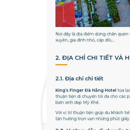
Nơi đây là địa điểm dừng chân quen t
xuyên, gia đình nhỏ, cặp đôi,…
2. ĐỊA CHỈ CHI TIẾT V
2.1. Địa chỉ chi tiết
King’s Finger Đà Nẵng Hotel
tọa lạ
thuận tiện di chuyển tối đa cho các 
biển xinh đẹp Mỹ Khê.
Với vị trí thuận tiện giúp du khách t
tận hưởng trọn vẹn những phút giây