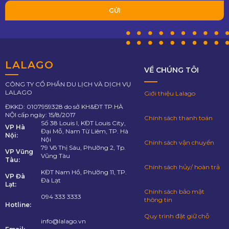
LALAGO
VỀ CHÚNG TÔI
CÔNG TY CỔ PHẦN DU LỊCH VÀ DỊCH VỤ
LALAGO
Giới thiệu Lalago
ĐKKD: 0107959328 do sở KH&ĐT TP.HÀ
NỘI cấp ngày: 15/8/2017
Chính sách thanh toán
Số 38 Louis I, KĐT Louis City,
VP Hà
Đại Mỗ, Nam Từ Liêm, TP. Hà
Nội:
Nội
Chính sách vận chuyển
79 Võ Thị Sáu, Phường 2, Tp.
VP Vũng
Vũng Tàu
Tàu:
Chính sách hủy/ hoàn trả
KĐT Nam Hồ, Phường 11, TP.
VP Đà
Đà Lạt
Lạt:
Chính sách bảo mật
094 333 3333
thông tin
Hotline:
Quy trình đặt giữ chỗ
info@lalago.vn