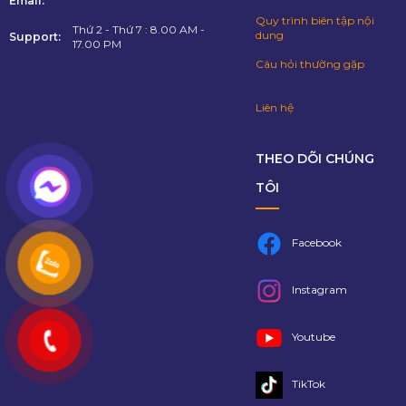
Email:
Quy trình biên tập nội
Thứ 2 - Thứ 7 : 8.00 AM -
dung
Support:
17.00 PM
Câu hỏi thường gặp
Liên hệ
THEO DÕI CHÚNG
TÔI
Facebook
Instagram
Youtube
TikTok