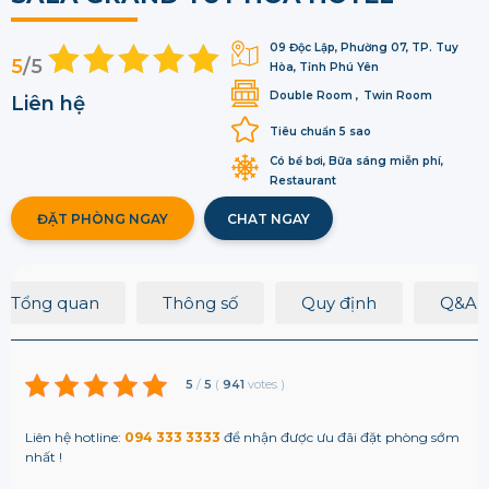
09 Độc Lập, Phường 07, TP. Tuy
5
/5
Hòa, Tỉnh Phú Yên
Double Room
Twin Room
Liên hệ
Tiêu chuẩn 5 sao
Có bể bơi, Bữa sáng miễn phí,
Restaurant
ĐẶT PHÒNG NGAY
CHAT NGAY
Tổng quan
Thông số
Quy định
Q&A
5
/
5
(
941
votes
)
Liên hệ hotline:
094 333 3333
để nhận được ưu đãi đặt phòng sớm
nhất !