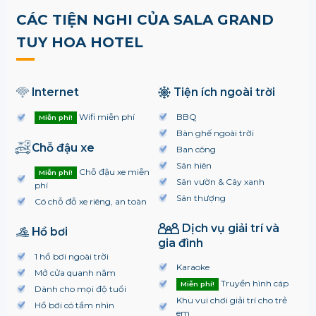
CÁC TIỆN NGHI CỦA SALA GRAND
TUY HOA HOTEL
Internet
Tiện ích ngoài trời
Wifi miễn phí
BBQ
Miễn phí!
Bàn ghế ngoài trời
Chỗ đậu xe
Ban công
Sân hiên
Chỗ đậu xe miễn
Miễn phí!
Sân vườn & Cây xanh
phí
Sân thượng
Có chỗ đỗ xe riêng, an toàn
Dịch vụ giải trí và
Hồ bơi
gia đình
1 hồ bơi ngoài trời
Karaoke
Mở cửa quanh năm
Truyền hình cáp
Miễn phí!
Dành cho mọi độ tuổi
Khu vui chơi giải trí cho trẻ
Hồ bơi có tầm nhìn
em