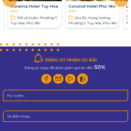
g
Coralina Hotel Tuy Hòa
Coconut Hotel Phú Yên
La
335 Lê Duẩn, Phường 7,
294 ĐL Hùng Vương,
Tuy Hòa, Phú Yên
Phường 7, Tuy Hòa, Phú Yên
Tu
ĐĂNG KÝ NHẬN ƯU ĐÃI
50%
Đăng ký ngay để được giảm giá lên đến
.