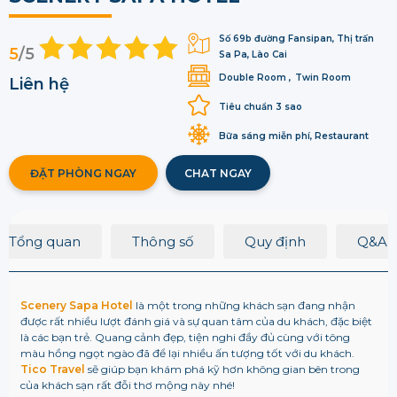
Số 69b đường Fansipan, Thị trấn
5
/5
Sa Pa, Lào Cai
Double Room
Twin Room
Liên hệ
Tiêu chuẩn 3 sao
Bữa sáng miễn phí, Restaurant
ĐẶT PHÒNG NGAY
CHAT NGAY
Tổng quan
Thông số
Quy định
Q&A
Scenery Sapa Hotel
là một trong những khách sạn đang nhận
được rất nhiều lượt đánh giá và sự quan tâm của du khách, đặc biệt
là các bạn trẻ. Quang cảnh đẹp, tiện nghi đầy đủ cùng với tông
màu hồng ngọt ngào đã để lại nhiều ấn tượng tốt với du khách.
Tico Travel
sẽ giúp bạn khám phá kỹ hơn không gian bên trong
của khách sạn rất đỗi thơ mộng này nhé!