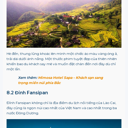
Hè đến, thung lũng khoác lên mình một chiếc áo màu vàng óng ả,
trải dài dưới ánh nắng. Một thước phim tuyệt đẹp của thiên nhiên
khiến bao du khách say mê và muốn đặt chân đến nơi đây dù chỉ
một lần.
Xem thêm:
Mimosa Hotel Sapa – Khách sạn sang
trọng miền núi phía Bắc
8.2 Đỉnh Fansipan
Đỉnh Fansipan không chỉ là địa điểm du lịch nổi tiếng của Lào Cai,
đây cũng là ngọn núi cao nhất của Việt Nam và cao nhất trong ba
nước Đông Dương.