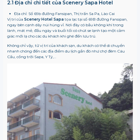
2.1 Địa chỉ chi tiết của Scenery Sapa Hotel
Địa chỉ: Số 69b đường Fansipan, Thị trấn Sa Pa, Lào Cai
Vị trí của
Scenery Hotel
Sapa
tọa lạc tại số 69B đường Fansipan,
ngay bên cạnh dãy núi hùng vĩ. Nơi đây có bầu không khí trong
lành, mát mẻ, đầu ngày và buổi tối có chút se lạnh tạo một cảm
giác mới lạ cho các du khách khi ghé đến lưu trú.
Không chỉ vậy, từ vị trí của khách sạn, du khách có thể di chuyển
nhanh chóng đến các địa điểm du lịch gần đó như chợ đêm Cáu
Cấu, cổng trời Sapa, Y Tý,…