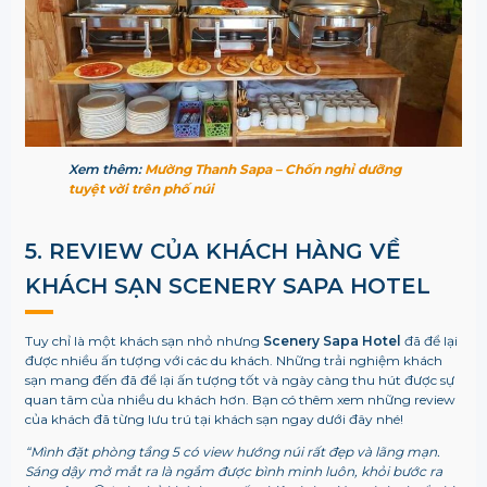
Xem thêm:
Mường Thanh Sapa – Chốn nghỉ dưỡng
tuyệt vời trên phố núi
5. REVIEW CỦA KHÁCH HÀNG VỀ
KHÁCH SẠN SCENERY SAPA HOTEL
Tuy chỉ là một khách sạn nhỏ nhưng
Scenery Sapa Hotel
đã để lại
được nhiều ấn tượng với các du khách. Những trải nghiệm khách
sạn mang đến đã để lại ấn tượng tốt và ngày càng thu hút được sự
quan tâm của nhiều du khách hơn. Bạn có thêm xem những review
của khách đã từng lưu trú tại khách sạn ngay dưới đây nhé!
“Mình đặt phòng tầng 5 có view hướng núi rất đẹp và lãng mạn.
Sáng dậy mở mắt ra là ngắm được bình minh luôn, khỏi bước ra