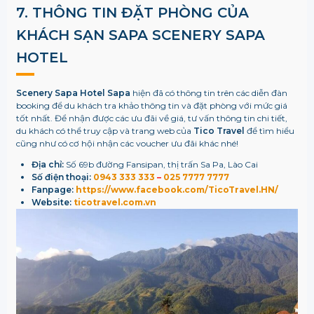
7. THÔNG TIN ĐẶT PHÒNG CỦA
KHÁCH SẠN SAPA SCENERY SAPA
HOTEL
Scenery Sapa Hotel
Sapa
hiện đã có thông tin trên các diễn đàn
booking để du khách tra khảo thông tin và đặt phòng với mức giá
tốt nhất. Để nhận được các ưu đãi về giá, tư vấn thông tin chi tiết,
du khách có thể truy cập và trang web của
Tico Travel
để tìm hiểu
cũng như có cơ hội nhận các voucher ưu đãi khác nhé!
Địa chỉ:
Số 69b đường Fansipan, thị trấn Sa Pa, Lào Cai
Số điện thoại:
0943 333 333
–
025 7777 7777
Fanpage:
​
https://www.facebook.com/TicoTravel.HN/
Website:
ticotravel.com.vn