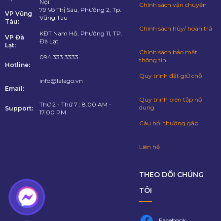
Nội
Chính sách vận chuyển
79 Võ Thị Sáu, Phường 2, Tp.
VP Vũng
Vũng Tàu
Tàu:
Chính sách hủy/ hoàn trả
KĐT Nam Hồ, Phường 11, TP.
VP Đà
Đà Lạt
Lạt:
Chính sách bảo mật
094 333 3333
thông tin
Hotline:
Quy trình đặt giữ chỗ
info@lalago.vn
Email:
Quy trình biên tập nội
Thứ 2 - Thứ 7 : 8.00 AM -
dung
Support:
17.00 PM
Câu hỏi thường gặp
Liên hệ
THEO DÕI CHÚNG
TÔI
Facebook