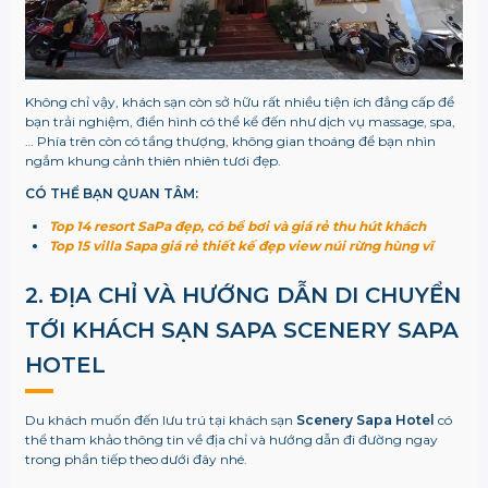
Không chỉ vậy, khách sạn còn sở hữu rất nhiều tiện ích đẳng cấp để
bạn trải nghiệm, điển hình có thể kể đến như dịch vụ massage, spa,
… Phía trên còn có tầng thượng, không gian thoáng để bạn nhìn
ngắm khung cảnh thiên nhiên tươi đẹp.
CÓ THỂ BẠN QUAN TÂM:
Top 14 resort SaPa đẹp, có bể bơi và giá rẻ thu hút khách
Top 15 villa Sapa giá rẻ thiết kế đẹp view núi rừng hùng vĩ
2. ĐỊA CHỈ VÀ HƯỚNG DẪN DI CHUYỂN
TỚI KHÁCH SẠN SAPA SCENERY SAPA
HOTEL
Du khách muốn đến lưu trú tại khách sạn
Scenery Sapa Hotel
có
thể tham khảo thông tin về địa chỉ và hướng dẫn đi đường ngay
trong phần tiếp theo dưới đây nhé.