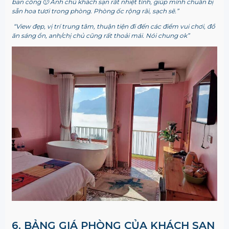
ban công 🙂 Anh chủ khách sạn rất nhiệt tình, giúp mình chuẩn bị
sẵn hoa tươi trong phòng. Phòng ốc rộng rãi, sạch sẽ.”
“View đẹp, vị trí trung tâm, thuận tiện đi đến các điểm vui chơi, đồ
ăn sáng ổn, anh/chị chủ cũng rất thoải mái. Nói chung ok”
6. BẢNG GIÁ PHÒNG CỦA KHÁCH SẠN