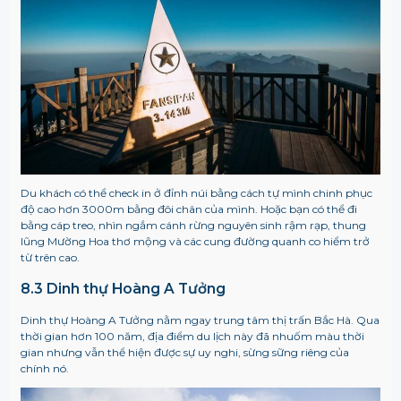
Du khách có thể check in ở đỉnh núi bằng cách tự mình chinh phục
độ cao hơn 3000m bằng đôi chân của mình. Hoặc bạn có thể đi
bằng cáp treo, nhìn ngắm cánh rừng nguyên sinh rậm rạp, thung
lũng Mường Hoa thơ mộng và các cung đường quanh co hiểm trở
từ trên cao.
8.3 Dinh thự Hoàng A Tưởng
Dinh thự Hoàng A Tưởng nằm ngay trung tâm thị trấn Bắc Hà. Qua
thời gian hơn 100 năm, địa điểm du lịch này đã nhuốm màu thời
gian nhưng vẫn thể hiện được sự uy nghi, sừng sững riêng của
chính nó.