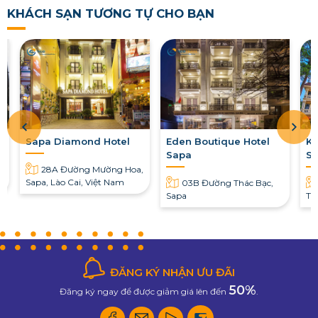
KHÁCH SẠN TƯƠNG TỰ CHO BẠN
Sapa Diamond Hotel
Eden Boutique Hotel
Kh
Sapa
S
28A Đường Mường Hoa,
Sapa, Lào Cai, Việt Nam
03B Đường Thác Bạc,
Sapa
Th
ĐĂNG KÝ NHẬN ƯU ĐÃI
50%
Đăng ký ngay để được giảm giá lên đến
.