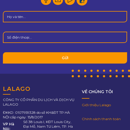
LALAGO
VỀ CHÚNG TÔI
CÔNG TY CỔ PHẦN DU LỊCH VÀ DỊCH VỤ
LALAGO
Giới thiệu Lalago
ĐKKD: 0107959328 do sở KH&ĐT TP.HÀ
NỘI cấp ngày: 15/8/2017
Chính sách thanh toán
Số 38 Louis I, KĐT Louis City,
VP Hà
Đại Mỗ, Nam Từ Liêm, TP. Hà
Nội: