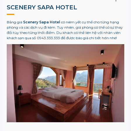
SCENERY SAPA HOTEL
Bảng giá
Scenery Sapa Hotel
có niêm yết cụ thể cho từng hạng
phòng và các dịch vụ đi kèm. Tuy nhiên, giá phòng có thể có sự thay
đổi tùy theo từng thời điểm. Du khách có thể liên hệ với nhân viên
khách sạn qua số 0943.333.333 để được báo giá chi tiết hơn nhé!