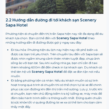
2.2 Hướng dẫn đường đi tới khách sạn Scenery
Sapa Hotel
Phương tiện di chuyển đến thị trấn Sapa hiện nay rất đa dạng để du
khách lựa chọn. Bạn có thể đến với
Scenery Sapa Hotel
theo
những hướng dẫn đi đường được gợi ý ngay sau đây:
Đi tàu hỏa: Phương tiện du lịch này hiện nay rất phổ biến và
được các bạn trẻ yêu thích. Trên chuyến tàu đến với Sapa bạn sẽ
được nhìn ngắm khung cảnh thiên nhiên tuyệt đẹp, chụp ảnh
sống ảo với bạn bè. Sau khi xuống nhà ga, bạn chỉ cần đi taxi
thêm khoảng 600m để đến check in tại khách sạn. Du khách có
thể liên hệ với
Scenery Sapa Hotel
để đặt xe đón tận nơi nếu
muốn.
Đi bằng phương tiện cá nhân: Nếu du khách muốn có sự linh
hoạt trong quá trình di chuyển thì có thể chọn tự lái xe để chinh
phục các con đường khi đến thị trấn mờ sương. Lưu ý, trước khi
di chuyển, bạn nên chủ động kiểm tra kỹ lưỡng xe, máy móc để
đảm bảo hành trình diễn ra thông suốt nhất. Đừng quên chuẩn
bị sức khỏe tốt vì quãng đường lái xe xa có thể làm cho bạn cảm
thấy mệt đấy.