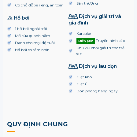
Sân thượng
Có chỗ đỗ xe riêng, an toàn
Dịch vụ giải trí và
Hồ bơi
gia đình
1 hồ bơi ngoài trời
Karaoke
Mở cửa quanh năm
Truyền hình cáp
Miễn phí!
Dành cho mọi độ tuổi
Khu vui chơi giải trí cho trẻ
Hồ bơi có tầm nhìn
em
Dịch vụ lau dọn
Giặt khô
Giặt ủi
Dọn phòng hàng ngày
QUY ĐỊNH CHUNG