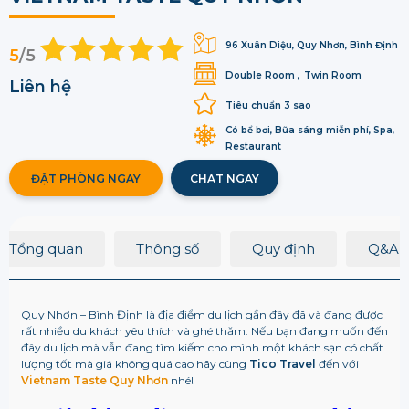
96 Xuân Diệu, Quy Nhơn, Bình Định
5
/5
Double Room
Twin Room
Liên hệ
Tiêu chuẩn 3 sao
Có bể bơi, Bữa sáng miễn phí, Spa,
Restaurant
ĐẶT PHÒNG NGAY
CHAT NGAY
Tổng quan
Thông số
Quy định
Q&A
Quy Nhơn – Bình Định là địa điểm du lịch gần đây đã và đang được
rất nhiều du khách yêu thích và ghé thăm. Nếu bạn đang muốn đến
đây du lịch mà vẫn đang tìm kiếm cho mình một khách sạn có chất
lượng tốt mà giá không quá cao hãy cùng
Tico Travel
đến với
Vietnam Taste Quy Nhơn
nhé!