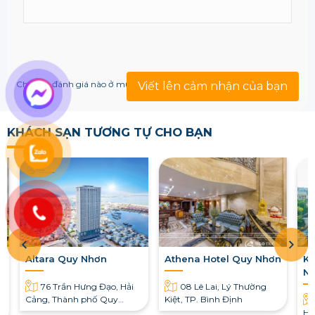
Chưa có đánh giá nào ở mục này!
Viết lên cảm nhận của bạn
KHÁCH SẠN TƯƠNG TỰ CHO BẠN
Altara Quy Nhơn
Athena Hotel Quy Nhơn
Kh
N
76 Trần Hưng Đạo, Hải
08 Lê Lai, Lý Thường
Cảng, Thành phố Quy
Kiệt, TP. Bình Định
Nhơn, Bình Định
Hu