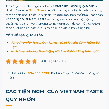
Trên đây là bài đánh giá chi tiết về
Vietnam Taste Quy Nhơn
tiêu
chuẩn 4 sao của
Tico Travel
–
với vị trí tuyệt vời gần biển và trung
tâm thành phố, thiết kế hiện đại và độc đáo, hơn thế nữa khách sạn
khách sạn Viet Nam Taste
sẽ mang đến cho bạn một kỳ nghỉ
thoải mái và trọn vẹn. Chúng tôi hy vọng bạn đã có một lựa chọn
sáng suốt cho chuyến đi của mình cùng gia đình và bạn bè.
CÓ THỂ BẠN QUAN TÂM:
Anya Premier Hotel Quy Nhon – Khơi Nguồn Cảm Hứng Bất
Tận
Khách sạn Mường Thanh Quy Nhơn – Nghỉ dưỡng tiện nghi
4.8
/
5
(
946
votes
)
Liên hệ hotline:
094 333 3333
để nhận được ưu đãi đặt phòng sớm
nhất !
CÁC TIỆN NGHI CỦA VIETNAM TASTE
QUY NHƠN