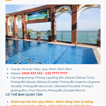
Tọa lạc: 96 Xuân Diệu, Quy Nhơn, Bình Định
Hotline:
0943 333 333 – 025 7777 7777
Các hạng phòng
: Phòng 2 giường đơn Deluxe (
Deluxe Twin)
,
Phòng đôi Deluxe (
Deluxe Double)
, Phòng đôi Superior (
Superior
Double)
, Phòng đôi tiêu chuẩn (
Standard Double)
, Phòng 2
giường đơn (
Twin Room)
, Phòng đôi (
Double Room)
CÓ THỂ BẠN QUAN TÂM:
Khách sạn Sài Gòn Quy Nhơn – Điểm dừng chân lý tưởng
Athena Hotel Quy Nhơn – Trải nghiệm nơi phố biển Quy