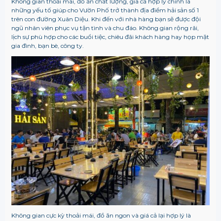
Không gian thoải mái, đồ ăn chất lượng, giá cả hợp lý chính là
những yếu tố giúp cho Vườn Phố trở thành địa điểm hải sản số 1
trên con đường Xuân Diệu. Khi đến với nhà hàng bạn sẽ được đội
ngũ nhân viên phục vụ tận tình và chu đáo. Không gian rộng rãi,
lịch sự phù hợp cho các buổi tiệc, chiêu đãi khách hàng hay họp mặt
gia đình, bạn bè, công ty.
Không gian cực kỳ thoải mái, đồ ăn ngon và giá cả lại hợp lý là