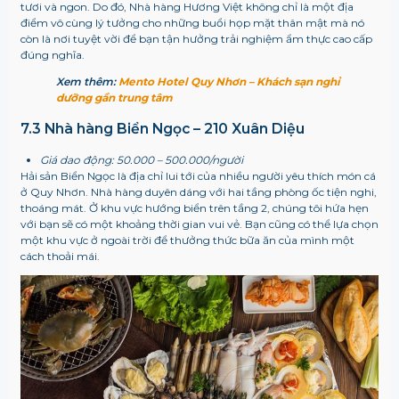
tươi và ngon. Do đó, Nhà hàng Hương Việt không chỉ là một địa
điểm vô cùng lý tưởng cho những buổi họp mặt thân mật mà nó
còn là nơi tuyệt vời để bạn tận hưởng trải nghiệm ẩm thực cao cấp
đúng nghĩa.
Xem thêm:
Mento Hotel Quy Nhơn – Khách sạn nghỉ
dưỡng gần trung tâm
7.3 Nhà hàng Biển Ngọc – 210 Xuân Diệu
Giá dao động: 50.000 – 500.000/người
Hải sản Biển Ngọc là địa chỉ lui tới của nhiều người yêu thích món cá
ở Quy Nhơn. Nhà hàng duyên dáng với hai tầng phòng ốc tiện nghi,
thoáng mát. Ở khu vực hướng biển trên tầng 2, chúng tôi hứa hẹn
với bạn sẽ có một khoảng thời gian vui vẻ. Bạn cũng có thể lựa chọn
một khu vực ở ngoài trời để thưởng thức bữa ăn của mình một
cách thoải mái.