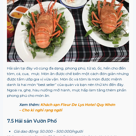
Hải sản tại đây vô cùng đa dạng, phong phú, từ sò, ốc, hến cho đến
tôm, cá, cua, mực. Món ăn được chế biến một cách đơn giản nhưng
được tẩm ướp gia vị vừa vặn. Món ốc và tôm là món được mệnh
danh là hai món “best seller” của quán và bạn nên thử khi đến đây.
Ngoài ra, ghẹ, hàu nướng mỡ hành, mực hấp làm tăng thêm phần
phong phú cho món ăn.
Xem thêm:
Khách sạn Fleur De Lys Hotel Quy Nhơn
– Cho kì nghỉ rạng ngời
7.5 Hải sản Vườn Phố
Giá dao động: 50.000 – 500.000/người