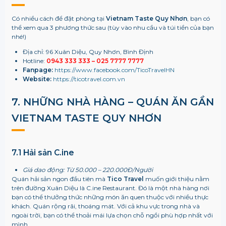
Có nhiều cách để đặt phòng tại
Vietnam Taste Quy Nhơn
, bạn có
thể xem qua 3 phương thức sau (tùy vào nhu cầu và túi tiền của bạn
nhé!)
Địa chỉ: 96 Xuân Diệu, Quy Nhơn, Bình Định
Hotline:
0943 333 333 – 025 7777 7777
Fanpage:
https://www.facebook.com/TicoTravelHN
Website:
https://ticotravel.com.vn
7. NHỮNG NHÀ HÀNG – QUÁN ĂN GẦN
VIETNAM TASTE QUY NHƠN
7.1 Hải sản C.ine
Giá dao động: Từ 50.000 – 220.000Đ/Người
Quán hải sản ngon đầu tiên mà
Tico Travel
muốn giới thiệu nằm
trên đường Xuân Diệu là C.ine Restaurant. Đó là một nhà hàng nơi
bạn có thể thưởng thức những món ăn quen thuộc với nhiều thực
khách. Quán rộng rãi, thoáng mát. Với cả khu vực trong nhà và
ngoài trời, bạn có thể thoải mái lựa chọn chỗ ngồi phù hợp nhất với
mình.