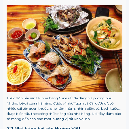
Thực đơn hải sản tại nhà hàng C.ine rất đa dạng và phong phú.
Những bể cá của nhà hàng được ví như “gom cả đại dương”, có
nhiều cái tên quen thuộc: ghẹ, tôm hùm, nhím biển, sò, bạch tuộc,…
được biến tấu theo công thức riêng của nhà hàng. Nơi đây đảm bảo
sẽ mang đến cho bạn một hương vị rất khó quên.
7.2 Nhà hàng hải sản Hương Việt