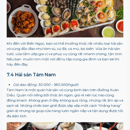
Khi đến với Biển Ngọc, bạn có thể thưởng thức rất nhiều loại hải sản
vô cùng độc đáo như tôm sú, cự đà, cá mú, bọ biển. Vừa ăn hải sản
tươi, vừa tẩm ướp gia vị và phục vụ cũng rất nhanh chóng, tận tình.
Nếu bạn muốn tìm một nơi để tụ tập cùng gia đình và bạn bè thì
hãy đến đây.
7.4 Hải sản Tám Nam
Giá dao động: 30.000 – 180.000/người
Tám Nam là một quán hải sản vô cùng bình dân trên đường Xuân
Diệu. Quán nổi tiếng bởi thức ăn ngon, giá rẻ nên lúc nào cũng
đông khách. Không gian ở đây không quá rộng, nhưng rất ấm áp và
sạch sẽ. Những chiếc bàn ghế được sắp xếp một cách “thẳng hàng”
giản dị nhưng lại giúp cửa hàng luôn ngăn nắp và tận dụng được tối
đa diện tích.