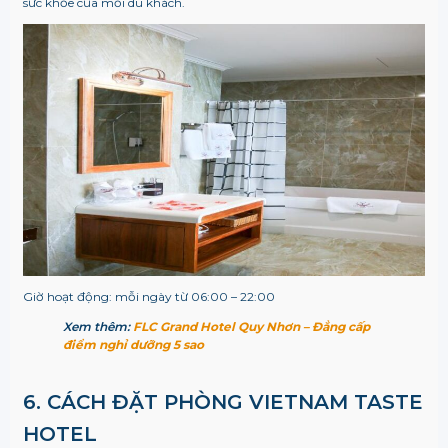
sức khỏe của mỗi du khách.
Giờ hoạt động: mỗi ngày từ 06:00 – 22:00
Xem thêm:
FLC Grand Hotel Quy Nhơn – Đẳng cấp
điểm nghỉ dưỡng 5 sao
6. CÁCH ĐẶT PHÒNG VIETNAM TASTE
HOTEL