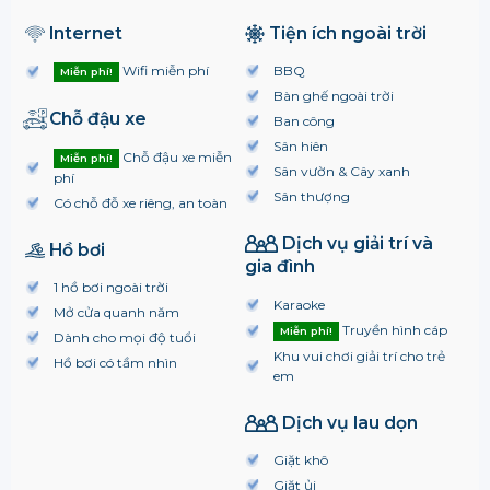
Internet
Tiện ích ngoài trời
Wifi miễn phí
BBQ
Miễn phí!
Bàn ghế ngoài trời
Chỗ đậu xe
Ban công
Sân hiên
Chỗ đậu xe miễn
Miễn phí!
Sân vườn & Cây xanh
phí
Sân thượng
Có chỗ đỗ xe riêng, an toàn
Dịch vụ giải trí và
Hồ bơi
gia đình
1 hồ bơi ngoài trời
Karaoke
Mở cửa quanh năm
Truyền hình cáp
Miễn phí!
Dành cho mọi độ tuổi
Khu vui chơi giải trí cho trẻ
Hồ bơi có tầm nhìn
em
Dịch vụ lau dọn
Giặt khô
Giặt ủi