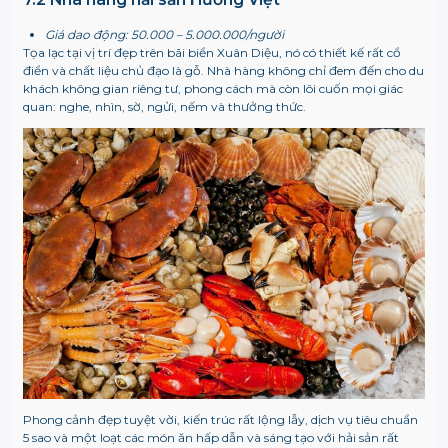
Giá dao động: 50.000 – 5.000.000/người
Tọa lạc tại vị trí đẹp trên bãi biển Xuân Diệu, nó có thiết kế rất cổ
điển và chất liệu chủ đạo là gỗ. Nhà hàng không chỉ đem đến cho du
khách không gian riêng tư, phong cách mà còn lôi cuốn mọi giác
quan: nghe, nhìn, sờ, ngửi, nếm và thưởng thức.
Phong cảnh đẹp tuyệt vời, kiến ​​trúc rất lộng lẫy, dịch vụ tiêu chuẩn
5 sao và một loạt các món ăn hấp dẫn và sáng tạo với hải sản rất