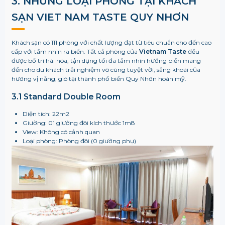
3. NHỮNG LOẠI PHÒNG TẠI KHÁCH
SẠN VIET NAM TASTE QUY NHƠN
Khách sạn có 111 phòng với chất lượng đạt từ tiêu chuẩn cho đến cao
cấp với tầm nhìn ra biển. Tất cả phòng của
Vietnam Taste
đều
được bố trí hài hòa, tận dụng tối đa tầm nhìn hướng biển mang
đến cho du khách trải nghiệm vô cùng tuyệt vời, sảng khoái của
hương vị nắng, gió tại thành phố biển Quy Nhơn hoàn mỹ.
3.1 Standard Double Room
Diện tích: 22m2
Giường: 01 giường đôi kích thước 1m8
View: Không có cảnh quan
Loại phòng: Phòng đôi (0 giường phụ)