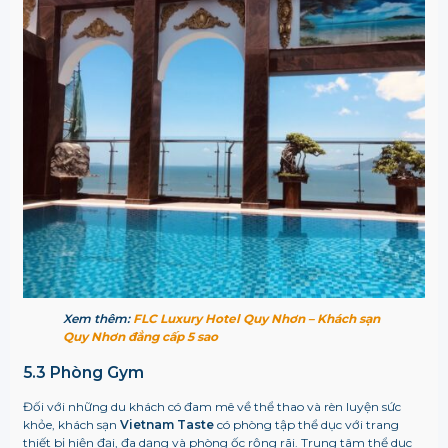
Xem thêm:
FLC Luxury Hotel Quy Nhơn – Khách sạn
Quy Nhơn đẳng cấp 5 sao
5.3 Phòng Gym
Đối với những du khách có đam mê về thể thao và rèn luyện sức
khỏe, khách sạn
Vietnam Taste
có phòng tập thể dục với trang
thiết bị hiện đại, đa dạng và phòng ốc rộng rãi. Trung tâm thể dục