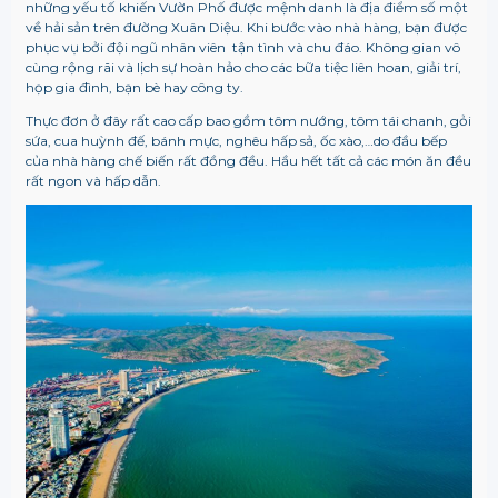
những yếu tố khiến Vườn Phố được mệnh danh là địa điểm số một
về hải sản trên đường Xuân Diệu. Khi bước vào nhà hàng, bạn được
phục vụ bởi đội ngũ nhân viên tận tình và chu đáo. Không gian vô
cùng rộng rãi và lịch sự hoàn hảo cho các bữa tiệc liên hoan, giải trí,
họp gia đình, bạn bè hay công ty.
Thực đơn ở đây rất cao cấp bao gồm tôm nướng, tôm tái chanh, gỏi
sứa, cua huỳnh đế, bánh mực, nghêu hấp sả, ốc xào,…do đầu bếp
của nhà hàng chế biến rất đồng đều. Hầu hết tất cả các món ăn đều
rất ngon và hấp dẫn.