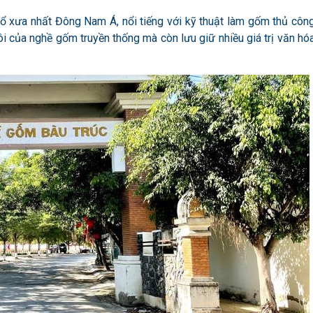
ổ xưa nhất Đông Nam Á, nổi tiếng với kỹ thuật làm gốm thủ côn
i của nghề gốm truyền thống mà còn lưu giữ nhiều giá trị văn hó