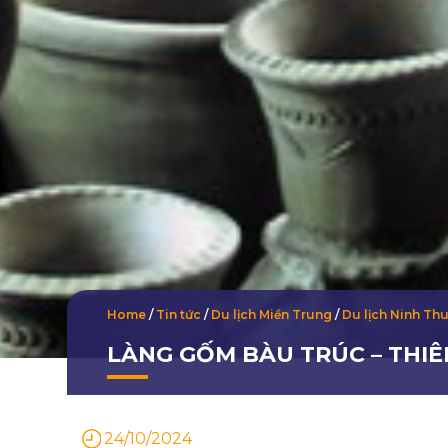
Home
/
Tin tức
/
Du lịch Miền Trung
/
Du lịch Ninh Th
LÀNG GỐM BÀU TRÚC – THI
24/10/2024