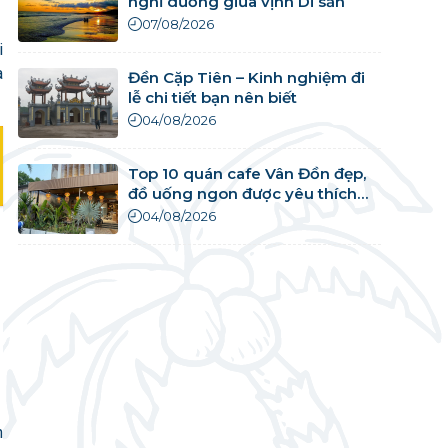
nghỉ dưỡng giữa vịnh Di sản
07/08/2026
i
à
Đền Cặp Tiên – Kinh nghiệm đi
lễ chi tiết bạn nên biết
04/08/2026
Top 10 quán cafe Vân Đồn đẹp,
đồ uống ngon được yêu thích
nhất
04/08/2026
n