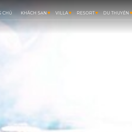
G CHỦ
KHÁCH SẠN
VILLA
RESORT
DU THUYỀN