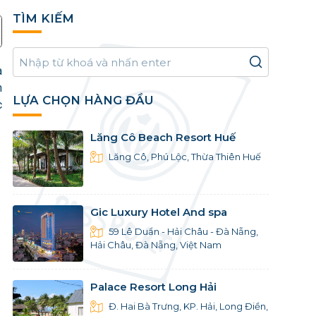
TÌM KIẾM
à
n
LỰA CHỌN HÀNG ĐẦU
c
Lăng Cô Beach Resort Huế
Lăng Cô, Phú Lộc, Thừa Thiên Huế
Gic Luxury Hotel And spa
59 Lê Duẩn - Hải Châu - Đà Nẵng,
Hải Châu, Đà Nẵng, Việt Nam
Palace Resort Long Hải
Đ. Hai Bà Trưng, KP. Hải, Long Điền,