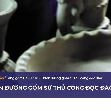
uận
/
Làng gốm Bàu Trúc – Thiên đường gốm sứ thủ công độc đáo
ÊN ĐƯỜNG GỐM SỨ THỦ CÔNG ĐỘC ĐÁ