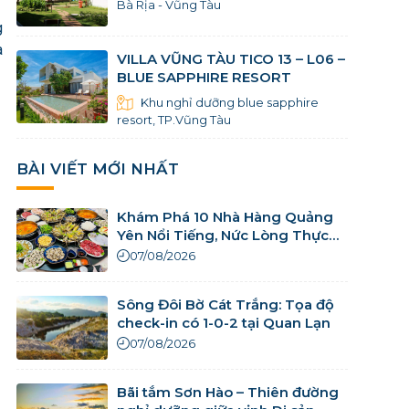
Bà Rịa - Vũng Tàu
g
a
VILLA VŨNG TÀU TICO 13 – L06 –
BLUE SAPPHIRE RESORT
Khu nghỉ dưỡng blue sapphire
resort, TP.Vũng Tàu
BÀI VIẾT MỚI NHẤT
Khám Phá 10 Nhà Hàng Quảng
Yên Nổi Tiếng, Nức Lòng Thực
Khách
07/08/2026
Sông Đôi Bờ Cát Trắng: Tọa độ
check-in có 1-0-2 tại Quan Lạn
07/08/2026
Bãi tắm Sơn Hào – Thiên đường