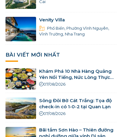
Cai
Venity Villa
Phố Biển, Phường Vĩnh Nguyên,
Vĩnh Trường, Nha Trang
BÀI VIẾT MỚI NHẤT
Khám Phá 10 Nhà Hàng Quảng
Yên Nổi Tiếng, Nức Lòng Thực
Khách
07/08/2026
Sông Đôi Bờ Cát Trắng: Tọa độ
check-in có 1-0-2 tại Quan Lạn
07/08/2026
Bãi tắm Sơn Hào – Thiên đường
nghỉ dưỡng giữa vịnh Di sản