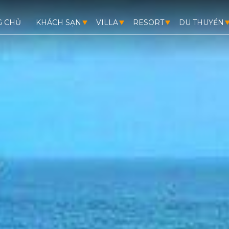
G CHỦ
KHÁCH SẠN
VILLA
RESORT
DU THUYỀN