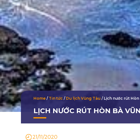
Home
/
Tin tức
/
Du lịch Vũng Tàu
/
Lịch nước rút Hò
LỊCH NƯỚC RÚT HÒN BÀ VŨN
21/11/2020