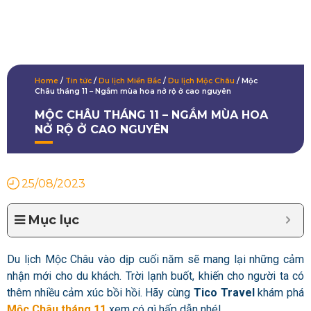
Home
/
Tin tức
/
Du lịch Miền Bắc
/
Du lịch Mộc Châu
/
Mộc
Châu tháng 11 – Ngắm mùa hoa nở rộ ở cao nguyên
MỘC CHÂU THÁNG 11 – NGẮM MÙA HOA
NỞ RỘ Ở CAO NGUYÊN
25/08/2023
Mục lục
Du lịch Mộc Châu vào dịp cuối năm sẽ mang lại những cảm
nhận mới cho du khách. Trời lạnh buốt, khiến cho người ta có
thêm nhiều cảm xúc bồi hồi. Hãy cùng
Tico Travel
khám phá
Mộc Châu tháng 11
xem có gì hấp dẫn nhé!