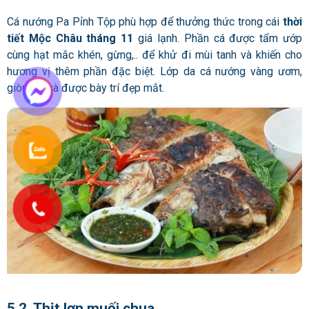
Cá nướng Pa Pỉnh Tộp phù hợp để thưởng thức trong cái
thời
tiết Mộc Châu tháng 11
giá lạnh. Phần cá được tẩm ướp
cùng hạt mắc khén, gừng,.. để khử đi mùi tanh và khiến cho
hương vị thêm phần đặc biệt. Lớp da cá nướng vàng ươm,
giòn tan và được bày trí đẹp mắt.
5.2. Thịt lợn muối chua