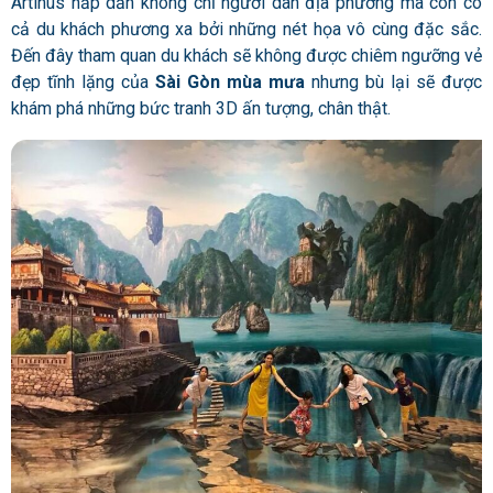
Artinus hấp dẫn không chỉ người dân địa phương mà còn có
cả du khách phương xa bởi những nét họa vô cùng đặc sắc.
Đến đây tham quan du khách sẽ không được chiêm ngưỡng vẻ
đẹp tĩnh lặng của
Sài Gòn mùa mưa
nhưng bù lại sẽ được
khám phá những bức tranh 3D ấn tượng, chân thật.