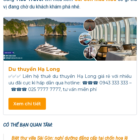
vị đang chờ du khách khám phá nhé.
Du thuyền Hạ Long
✅✅✅ Liên hệ thuê du thuyền Hạ Long giá rẻ với nhiều
ưu đãi cực kì hấp dẫn qua hotline: ☎☎☎ 0943 333 333 –
☎☎☎ 025 7777 7777, tư vấn miễn phí
Xem chi tiết
CÓ THỂ BẠN QUAN TÂM:
Biệt thự villa Sài Gòn: nghỉ dưỡng đẳng cấp tại chốn hoa lệ