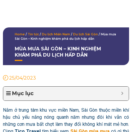
Home
/
Tin tức
/
Du lịch Miền Nam
/
Du lịch Sài Gòn
/
Mùa mưa
Sài Gòn – Kinh nghiệm khám phá du lịch hấp dẫn
MÙA MƯA SÀI GÒN – KINH NGHIỆM
KHÁM PHÁ DU LỊCH HẤP DẪN
25/04/2023
Mục lục
Nằm ở trung tâm khu vực miền Nam, Sài Gòn thuộc miền khí
hậu chủ yếu nắng nóng quanh năm nhưng đôi khi vẫn có
những cơn mưa bất chợt làm thay đổi không khí mát mẻ hơn.
Cùng
Tico Travel
tìm hiểu xem
Sài Gòn mùa mưa
có gì thú