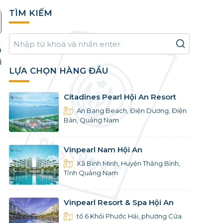
TÌM KIẾM
ó
ì
LỰA CHỌN HÀNG ĐẦU
Citadines Pearl Hội An Resort
An Bang Beach, Điện Dương, Điện
Bàn, Quảng Nam
Vinpearl Nam Hội An
Xã Bình Minh, Huyện Thăng Bình,
Tỉnh Quảng Nam
Vinpearl Resort & Spa Hội An
tổ 6 Khối Phước Hải, phường Cửa