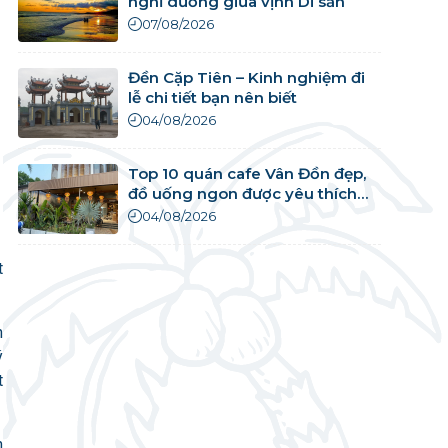
nghỉ dưỡng giữa vịnh Di sản
07/08/2026
Đền Cặp Tiên – Kinh nghiệm đi
lễ chi tiết bạn nên biết
04/08/2026
Top 10 quán cafe Vân Đồn đẹp,
đồ uống ngon được yêu thích
nhất
04/08/2026
t
n
ý
t
h