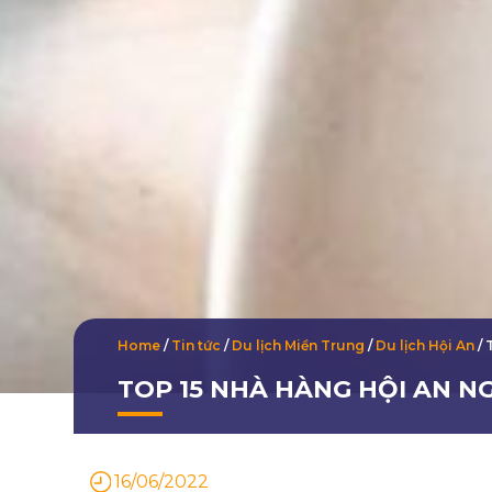
Home
/
Tin tức
/
Du lịch Miền Trung
/
Du lịch Hội An
/
TOP 15 NHÀ HÀNG HỘI AN N
16/06/2022