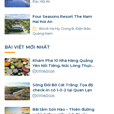
Đại, Hội An
Four Seasons Resort The Nam
Hai Hoi An
Block Ha My, Dong B, Điện Bàn,
Quảng Nam
BÀI VIẾT MỚI NHẤT
Khám Phá 10 Nhà Hàng Quảng
Yên Nổi Tiếng, Nức Lòng Thực
Khách
07/08/2026
Sông Đôi Bờ Cát Trắng: Tọa độ
check-in có 1-0-2 tại Quan Lạn
07/08/2026
Bãi tắm Sơn Hào – Thiên đường