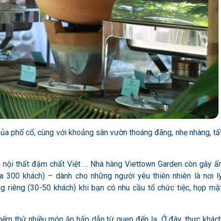
ủa phố cổ, cùng với khoảng sân vườn thoáng đãng, nhẹ nhàng, tấ
 và nội thất đậm chất Việt … Nhà hàng Viettown Garden còn gây ấ
 300 khách) – dành cho những người yêu thiên nhiên là nơi l
g riêng (30-50 khách) khi bạn có nhu cầu tổ chức tiệc, họp mặ
 nếm thử nhiều món ăn hấp dẫn từ quen đến lạ. Ở đây, thực khác