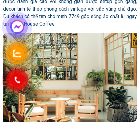
được đánh giá cao với không gian được setup gọn gàng,
decor tinh tế theo phong cách vintage với sắc vàng chủ đạo.
Du khách có thể tìm cho mình 7749 góc sống ảo chất lừ ngay
tại Moon House Coffee.
Không chỉ được đánh giá cao về không gian mà Moon House
Coffee còn ghi điểm với chất lượng đồ uống tuyệt vời cùng