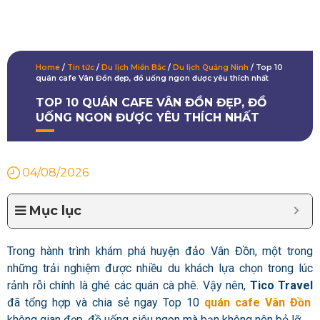
Home
/
Tin tức
/
Du lịch Miền Bắc
/
Du lịch Quảng Ninh
/
Top 10
quán cafe Vân Đồn đẹp, đồ uống ngon được yêu thích nhất
TOP 10 QUÁN CAFE VÂN ĐỒN ĐẸP, ĐỒ
UỐNG NGON ĐƯỢC YÊU THÍCH NHẤT
04/08/2026
Mục lục
Trong hành trình khám phá huyện đảo Vân Đồn, một trong
những trải nghiệm được nhiều du khách lựa chọn trong lúc
rảnh rỗi chính là ghé các quán cà phê. Vậy nên,
Tico Travel
đã tổng hợp và chia sẻ ngay Top 10
quán cafe Vân Đồn
không gian đẹp, đồ uống siêu ngon mà bạn không nên bỏ lỡ.