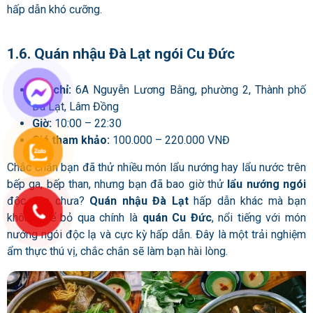
hấp dẫn khó cưỡng.
1.6. Quán nhậu Đà Lạt ngói Cu Đức
Địa chỉ:
6A Nguyễn Lương Bằng, phường 2, Thành phố
Đà Lạt, Lâm Đồng
Giờ:
10:00 – 22:30
Giá tham khảo:
100.000 – 220.000 VNĐ
Chắc chắn bạn đã thử nhiều món lẩu nướng hay lẩu nước trên
bếp ga, bếp than, nhưng bạn đã bao giờ thử
lẩu nướng ngói
độc đáo chưa?
Quán nhậu Đà Lạt
hấp dẫn khác mà bạn
không thể bỏ qua chính là
quán Cu Đức
, nổi tiếng với món
nướng ngói độc lạ và cực kỳ hấp dẫn. Đây là một trải nghiệm
ẩm thực thú vị, chắc chắn sẽ làm bạn hài lòng.