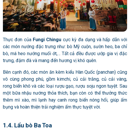
Thực đơn của
Fungi Chingu
cực kỳ đa dạng và hấp dẫn với
các món nướng đặc trưng như: bò Mỹ cuộn, sườn heo, ba chỉ
bò, má heo nướng muối ớt,… Tất cả đều được ướp gia vị đặc
trưng, đậm đà và mang đến hương vị khó quên.
Bên cạnh đó, các món ăn kèm kiểu Hàn Quốc (panchan) cũng
vô cùng phong phú, gồm kimchi, củ cải trắng, củ cải vàng,
rong biển khô và các loại rượu gạo, rượu soju ngon tuyệt. Sau
một bữa nhậu nướng thỏa thích, bạn còn có thể thưởng thức
thêm mì xào, mì lạnh hay canh rong biển nóng hổi, giúp ấm
bụng và hoàn thiện trải nghiệm ẩm thực tuyệt vời.
1.4. Lẩu bò Ba Toa