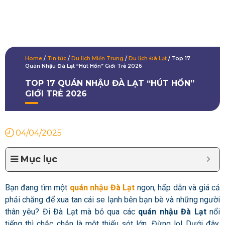
Home
/
Tin tức
/
Du lịch Miền Trung
/
Du lịch Đà Lạt
/
Top 17
Quán Nhậu Đà Lạt “Hút Hồn” Giới Trẻ 2026
TOP 17 QUÁN NHẬU ĐÀ LẠT “HÚT HỒN”
GIỚI TRẺ 2026
04/04/2025
Mục lục
Bạn đang tìm một
quán nhậu Đà Lạt
ngon, hấp dẫn và giá cả
phải chăng để xua tan cái se lạnh bên bạn bè và những người
thân yêu? Đi Đà Lạt mà bỏ qua các
quán nhậu Đà Lạt
nổi
tiếng thì chắc chắn là một thiếu sót lớn. Đừng lo! Dưới đây,