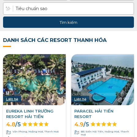
Tìm kiếm
DANH SÁCH CÁC RESORT THANH HÓA
Liên hệ
Liên hệ
EUREKA LINH TRƯỜNG
PARACEL HẢI TIẾN
RESORT HẢI TIẾN
RESORT
4.8
/5
4.9
/5
Văn Phong, Hoằng Hoá, Thanh Hoá
Bãi biển Hải Tiến, Hoằng Hoá, Thanh
Hoá