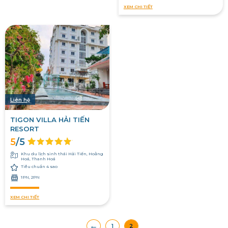
XEM CHI TIẾT
Liên hệ
TIGON VILLA HẢI TIẾN
RESORT
5
/5
Khu du lịch sinh thái Hải Tiến, Hoằng
Hoá, Thanh Hoá
Tiêu chuẩn 4 sao
1PN, 2PN
XEM CHI TIẾT
←
1
2