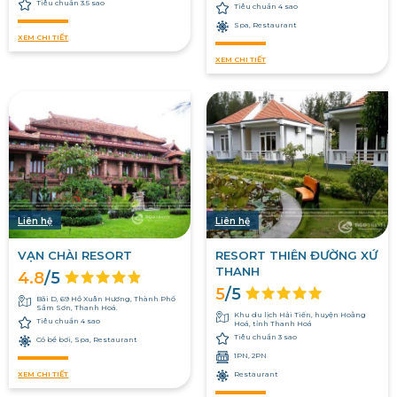
Tiêu chuẩn 3.5 sao
Tiêu chuẩn 4 sao
Spa, Restaurant
XEM CHI TIẾT
XEM CHI TIẾT
Liên hệ
Liên hệ
VẠN CHÀI RESORT
RESORT THIÊN ĐƯỜNG XỨ
THANH
4.8
/5
5
/5
Bãi D, 69 Hồ Xuân Hương, Thành Phố
Sầm Sơn, Thanh Hoá.
Khu du lịch Hải Tiến, huyện Hoằng
Tiêu chuẩn 4 sao
Hoá, tỉnh Thanh Hoá
Tiêu chuẩn 3 sao
Có bể bơi, Spa, Restaurant
1PN, 2PN
Restaurant
XEM CHI TIẾT