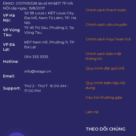
ĐKKD: 0107959328 do sở KH&ĐT TP.HÀ
NỘI cấp ngày: 15/8/2017
Chính sách thanh toán
Số 38 Louis I, KĐT Louis City,
VP Hà
Đại Mỗ, Nam Từ Liêm, TP. Hà
Nội:
Nội
Chính sách vận chuyển
79 Võ Thị Sáu, Phường 2, Tp.
VP Vũng
Vũng Tàu
Tàu:
Chính sách hủy/ hoàn trả
KĐT Nam Hồ, Phường 11, TP.
VP Đà
Đà Lạt
Lạt:
Chính sách bảo mật
094 333 3333
thông tin
Hotline:
Quy trình đặt giữ chỗ
info@lalago.vn
Email:
Quy trình biên tập nội
Thứ 2 - Thứ 7 : 8.00 AM -
dung
Support:
17.00 PM
Câu hỏi thường gặp
Liên hệ
THEO DÕI CHÚNG