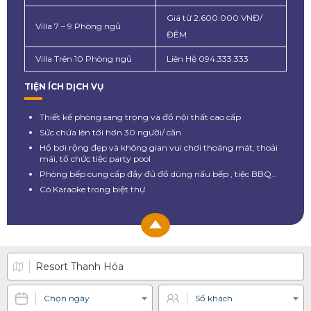
Giá từ 2.600.000 VNĐ/
Villa 7 – 9 Phòng ngủ
ĐÊM
Villa Trên 10 Phòng ngủ
Liên Hệ 094.333.333
TIỆN ÍCH DỊCH VỤ
Thiết kế phòng sang trọng và đồ nội thất cao cấp
Sức chứa lên tới hơn 30 người/ căn
Hồ bơi rộng đẹp và không gian vui chơi thoáng mát, thoải
mái, tổ chức tiệc party pool
Phòng bếp cung cấp đầy đủ đồ dùng nấu bếp , tiệc BBQ…
Có Karaoke trong biệt thự
Chọn ngày
Số khách