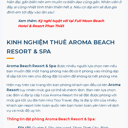
hiện đại, gần biển nên em muốn ra biển dạo cũng gần. Nhân viên ở
đây ai cũng nhiệt tình thân thiện hết ạ. Nếu có dịp em sẽ đưa gia
đình em tới đây vào lần sau
”.
Xem thêm:
Kỳ nghỉ tuyệt vời tại Full Moon Beach
Hotel & Resort Phan Thiết
KINH NGHIỆM THUÊ AROMA BEACH
RESORT & SPA
Aroma Beach Resort & Spa
được nhiều người lựa chọn nên nếu
bạn muốn đặt một hạng phòng nào đó có ít phòng vào những dịp
lễ sắp tới thì nên chủ động đặt từ sớm để không bị hết phòng nhé.
Hiện nay trên các trang lớn bán phòng khách sạn đều có tên
Aroma
Resort
tuy nhiên mức giá có thể sẽ chênh lệch. Bạn nên lựa chọn
các đơn vị đại lý cấp 1 của Aroma Resort thì sẽ đặt được phòng với
mức giá tốt ưu đãi hơn như Tico Travel, đây là đại lý lớn của nhiều
khách sạn resort trên toàn quốc nên bạn hoàn toàn yên tâm về dịch
vụ và mức độ uy tín.
Thông tin đặt phòng Aroma Beach Resort & Spa:
Địa chỉ:
Quater 5, Phu Hai ward, Phan Thiet City, Bình