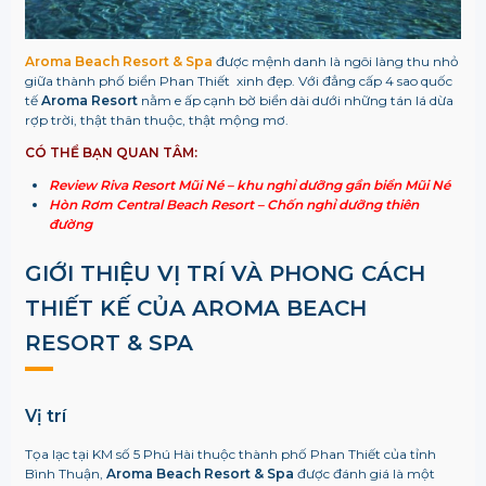
Aroma Beach Resort & Spa
được mệnh danh là ngôi làng thu nhỏ
giữa thành phố biển Phan Thiết xinh đẹp. Với đẳng cấp 4 sao quốc
tế
Aroma Resort
nằm e ấp cạnh bờ biển dài dưới những tán lá dừa
rợp trời, thật thân thuộc, thật mộng mơ.
CÓ THỂ BẠN QUAN TÂM:
Review Riva Resort Mũi Né – khu nghỉ dưỡng gần biển Mũi Né
Hòn Rơm Central Beach Resort – Chốn nghỉ dưỡng thiên
đường
GIỚI THIỆU VỊ TRÍ VÀ PHONG CÁCH
THIẾT KẾ CỦA AROMA BEACH
RESORT & SPA
Vị trí
Tọa lạc tại KM số 5 Phú Hài thuộc thành phố Phan Thiết của tỉnh
Bình Thuận,
Aroma Beach Resort & Spa
được đánh giá là một