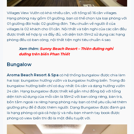
Villages View Vườn có khá nhiều căn, với tổng số 16 căn villages.
Hạng phòng này gồm 01 giường, bạn có thể chọn lựa loại phòng với
01 giường đôi hoặc 02 giường đơn. Tiêu chuẩn về người ở của
villages là 02 khách cho 01 căn.
Nội thất và tiện nghi của các căn đều
được thiết kế hợp lý và đầy đủ, với diện tích 51m2 sử dụng các hạng
phòng đều có ban công, nội thất tiện nghi tiêu chuẩn 4 sao.
Xem thêm:
Sunny Beach Resort – Thiên đường nghỉ
dưỡng trên biển Phan Thiết
Bungalow
Aroma Beach Resort & Spa
có hệ thống bungalow được chia làm
hai loại: bungalow hướng vườn và bungalow hướng biển. Trong đó
bungalow hướng biển chỉ có duy nhất 04 căn và dạng hướng vườn
24 căn. Hạng bungalow được thiết kế gần như đồng bộ với tổng
diện tích sử dụng của mỗi căn là 55m2 với ban công riêng, bàn trà,
bồn tắm ngoài ra riêng hạng phòng này bạn có thể yêu cầu kê thêm
giường phụ để ở được thêm người. Dạng Bungalow được đánh giá
là hạng phòng có giá cả hợp lý và nếu bạn nhanh tay book được
phòng có view biển thì đó là một điều tuyệt vời.