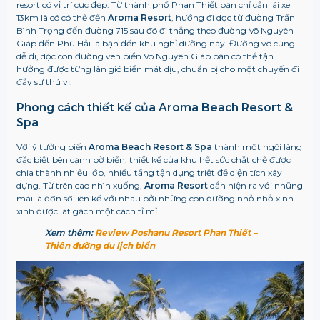
resort có vị trí cực đẹp. Từ thành phố Phan Thiết bạn chỉ cần lái xe
13km là có có thể đến
Aroma Resort
, hướng đi dọc từ đường Trần
Bình Trọng đến đường 715 sau đó đi thẳng theo đường Võ Nguyên
Giáp đến Phú Hải là bạn đến khu nghỉ dưỡng này. Đường vô cùng
dễ đi, dọc con đường ven biển Võ Nguyên Giáp bạn có thể tận
hưởng được từng làn gió biển mát dịu, chuẩn bị cho một chuyến đi
đầy sự thú vị.
Phong cách thiết kế của Aroma Beach Resort &
Spa
Với ý tưởng biến
Aroma Beach Resort & Spa
thành một ngôi làng
đặc biệt bên cạnh bờ biển, thiết kế của khu hết sức chặt chẽ được
chia thành nhiều lớp, nhiều tầng tận dụng triệt để diện tích xây
dựng. Từ trên cao nhìn xuống,
Aroma Resort
dần hiện ra với những
mái lá đơn sơ liên kế với nhau bởi những con đường nhỏ nhỏ xinh
xinh được lát gạch một cách tỉ mỉ.
Xem thêm:
Review Poshanu Resort Phan Thiết –
Thiên đường du lịch biển