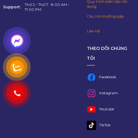
Quy trình biên tập nội
Thứ 2 - Thứ 7 : 8.00 AM -
dung
Support:
17.00 PM
Câu hỏi thường gặp
Liên hệ
THEO DÕI CHÚNG
TÔI
Facebook
Instagram
Youtube
TikTok