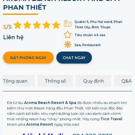
PHAN THIẾT
Quater 5, Phu Hai ward, Phan
5
/5
Thiet City, Bình Thuận
Tiêu chuẩn 4.5 sao
Liên hệ
Spa, Restaurant
ĐẶT PHÒNG NGAY
CHAT NGAY
Tổng quan
Thông số
Quy định
Q&A
Đã từ lâu
Aroma Beach Resort & Spa
đã được nhiều du khách tìm
kiếm như một Resort hàng đầu Phan Thiết. Với kiến trúc độc đáo
nằm cạnh bờ biển, khu nghỉ dưỡng luôn lọt vào danh sách chính
thức những resort hay “cháy” phòng nhất. Hãy cùng
Tico Travel
khám phá
Aroma Resort
ngay thôi nào!