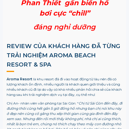
Phan Thiết gần biển hồ
bơi cực “chill”
đáng nghỉ dưỡng
REVIEW CỦA KHÁCH HÀNG ĐÃ TỪNG
TRẢI NGHIỆM AROMA BEACH
RESORT & SPA
Aroma Resort
là khu resort đã đi vào hoạt động từ lâu nên đã có
lượng khách ổn định, nhiều người là khách quen giới thiệu và cũng
nhiều khách cũ đi lại do vậy có khá nhiều phản hồi chia sẻ của khách
hàng sau khi trải nghiệm dịch vụ tại đây, cụ thể như:
Chị An- nhân viên văn phòng tại Sài Gòn: “
Chị từ Sài Gòn đến đây, đi
đường thôi cũng hết gần 5 giờ đồng hồ nhưng bạn chị nói khu này
ở đẹp nên cũng cố gắng thu xếp thời gian cùng gia đình đến đây
xem sao. Nhưng đến rồi mới thấy không phí, nhà chị ai cũng thích,
nhất là bọn trẻ em, chúng nó thích chạy theo mấy con đường nhỏ