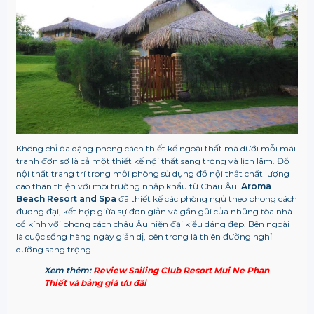
Không chỉ đa dạng phong cách thiết kế ngoại thất mà dưới mỗi mái
tranh đơn sơ là cả một thiết kế nội thất sang trọng và lịch lãm. Đồ
nội thất trang trí trong mỗi phòng sử dụng đồ nội thất chất lượng
cao thân thiện với môi trường nhập khẩu từ Châu Âu.
Aroma
Beach Resort and Spa
đã thiết kế các phòng ngủ theo phong cách
đương đại, kết hợp giữa sự đơn giản và gần gũi của những tòa nhà
cổ kính với phong cách châu Âu hiện đại kiểu dáng đẹp. Bên ngoài
là cuộc sống hàng ngày giản dị, bên trong là thiên đường nghỉ
dưỡng sang trọng.
Xem thêm:
Review Sailing Club Resort Mui Ne Phan
Thiết và bảng giá ưu đãi