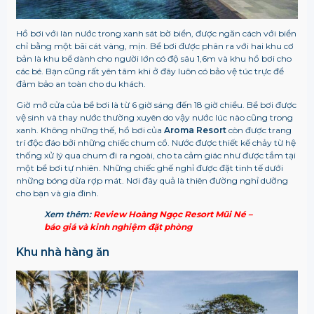
Hồ bơi với làn nước trong xanh sát bờ biển, được ngăn cách với biển
chỉ bằng một bãi cát vàng, mịn. Bể bơi được phân ra với hai khu cơ
bản là khu bể dành cho người lớn có độ sâu 1,6m và khu hồ bơi cho
các bé. Bạn cũng rất yên tâm khi ở đây luôn có bảo vệ túc trực để
đảm bảo an toàn cho du khách.
Giờ mở cửa của bể bơi là từ 6 giờ sáng đến 18 giờ chiều. Bể bơi được
vệ sinh và thay nước thường xuyên do vậy nước lúc nào cũng trong
xanh. Không những thế, hồ bơi của
Aroma Resort
còn được trang
trí độc đáo bởi những chiếc chum cổ. Nước được thiết kế chảy từ hệ
thống xử lý qua chum đi ra ngoài, cho ta cảm giác như được tắm tại
một bể bơi tự nhiên. Những chiếc ghế nghỉ được đặt tinh tế dưới
những bóng dừa rợp mát. Nơi đây quả là thiên đường nghỉ dưỡng
cho bạn và gia đình.
Xem thêm:
Review Hoàng Ngọc Resort Mũi Né –
báo giá và kinh nghiệm đặt phòng
Khu nhà hàng ăn