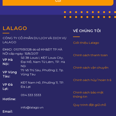
LALAGO
VỀ CHÚNG TÔI
CÔNG TY CỔ PHẦN DU LỊCH VÀ DỊCH VỤ
LALAGO
Giới thiệu Lalago
ĐKKD: 0107959328 do sở KH&ĐT TP.HÀ
NỘI cấp ngày: 15/8/2017
Chính sách thanh toán
Số 38 Louis I, KĐT Louis City,
VP Hà
Đại Mỗ, Nam Từ Liêm, TP. Hà
Nội:
Nội
Chính sách vận chuyển
79 Võ Thị Sáu, Phường 2, Tp.
VP Vũng
Vũng Tàu
Tàu:
Chính sách hủy/ hoàn trả
KĐT Nam Hồ, Phường 11, TP.
VP Đà
Đà Lạt
Lạt:
Chính sách bảo mật
094 333 3333
thông tin
Hotline:
Quy trình đặt giữ chỗ
info@lalago.vn
Email: