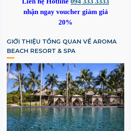
Liên hệ Hotline
094 333 3333
nhận ngay voucher giảm giá
20%
GIỚI THIỆU TỔNG QUAN VỀ AROMA
BEACH RESORT & SPA