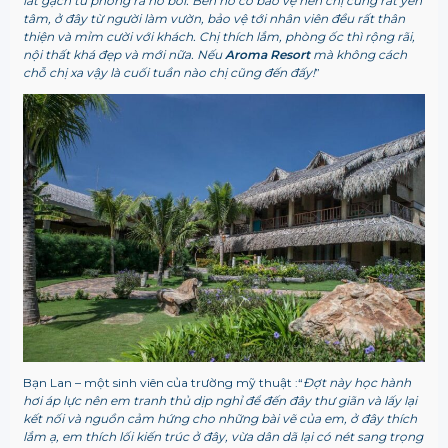
lát gạch từ phòng ra hồ bơi. Bên hồ có bảo vệ nên chị cũng rất yên
tâm, ở đây từ người làm vườn, bảo vệ tới nhân viên đều rất thân
thiện và mỉm cười với khách. Chị thích lắm, phòng ốc thì rộng rãi,
nội thất khá đẹp và mới nữa. Nếu
Aroma Resort
mà không cách
chỗ chị xa vậy là cuối tuần nào chị cũng đến đấy!
”
Bạn Lan – một sinh viên của trường mỹ thuật :“
Đợt này học hành
hơi áp lực nên em tranh thủ dịp nghỉ để đến đây thư giãn và lấy lại
kết nối và nguồn cảm hứng cho những bài vẽ của em, ở đây thích
lắm ạ, em thích lối kiến trúc ở đây, vừa dân dã lại có nét sang trọng