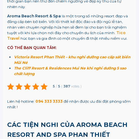
thời gian bạn nên thử đến chiêm ngưỡng vẻ đẹp kỳ thú của tự
nhiên này.
Aroma Beach Resort & Spa
là một trong số những resort đẹp và
đẳng cấp bên bờ biển. Với lối thiết kế độc đáo và đội ngũ lễ tân,
nhân viên chuyên nghiệp hứa hẹn sẽ đem lại cho bạn trải nghiệm
tuyệt vời khi lựa chọn nơi đây cho chuyến du lịch của mình.
Tico
Travel
húc bạn và gia đình có một chuyến đi thật nhiều niềm vui.
CÓ THỂ BẠN QUAN TÂM:
Victoria Resort Phan Thiết – khu nghỉ dưỡng cao cấp sát biển
Mũi Né
The Cliff Resort & Residences Mui Ne khi nghỉ dưỡng 5 sao
chất lượng
5
/
5
(
387
votes
)
Liên hệ hotline:
094 333 3333
để nhận được ưu đãi đặt phòng sớm
nhất !
CÁC TIỆN NGHI CỦA AROMA BEACH
RESORT AND SPA PHAN THIẾT