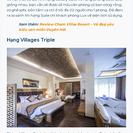
giống nhau, bạn vẫn sẽ được sở hữu căn phòng có ban công rộng,
có ghế sofa, bồn tắm và chỉ ở tối đa 02 người cho 1 phòng. Để đem
ra so sánh thì hạng Suite chỉ khách phòng Lux về diện tích sử dụng.
Xem thêm:
Review Cham Villas Resort – Vẻ đẹp yêu
kiều ven miền Duyên Hải
Hạng Villages Triple