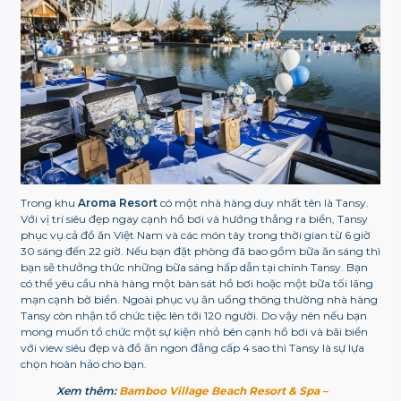
Trong khu
Aroma Resort
có một nhà hàng duy nhất tên là Tansy.
Với vị trí siêu đẹp ngay cạnh hồ bơi và hướng thẳng ra biển, Tansy
phục vụ cả đồ ăn Việt Nam và các món tây trong thời gian từ 6 giờ
30 sáng đến 22 giờ. Nếu bạn đặt phòng đã bao gồm bữa ăn sáng thì
bạn sẽ thưởng thức những bữa sáng hấp dẫn tại chính Tansy. Bạn
có thể yêu cầu nhà hàng một bàn sát hồ bơi hoặc một bữa tối lãng
mạn cạnh bờ biển. Ngoài phục vụ ăn uống thông thường nhà hàng
Tansy còn nhận tổ chức tiệc lên tới 120 người. Do vậy nên nếu bạn
mong muốn tổ chức một sự kiện nhỏ bên cạnh hồ bơi và bãi biển
với view siêu đẹp và đồ ăn ngon đẳng cấp 4 sao thì Tansy là sự lựa
chọn hoàn hảo cho bạn.
Xem thêm:
Bamboo Village Beach Resort & Spa –