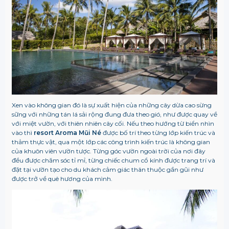
Xen vào không gian đó là sự xuất hiện của những cây dừa cao sừng
sững với những tán lá sải rộng đung đưa theo gió, như được quay về
với miệt vườn, với thiên nhiên cây cối. Nếu theo hướng từ biển nhìn
vào thì
resort Aroma Mũi Né
được bố trí theo từng lớp kiến trúc và
thảm thực vật, qua một lớp các công trình kiến trúc là không gian
của khuôn viên vườn tược. Từng góc vườn ngoài trời của nơi đây
đều được chăm sóc tỉ mỉ, từng chiếc chum cổ kính được trang trí và
đặt tại vườn tạo cho du khách cảm giác thân thuộc gần gũi như
được trở về quê hương của mình.