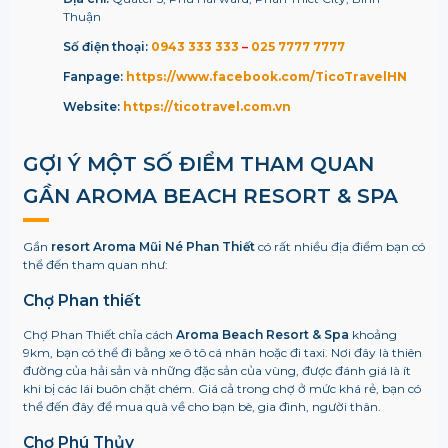
Thuận
Số điện thoại:
0943 333 333
–
025 7777 7777
Fanpage:
https://www.facebook.com/TicoTravelHN
Website:
https://ticotravel.com.vn
GỢI Ý MỘT SỐ ĐIỂM THAM QUAN
GẦN AROMA BEACH RESORT & SPA
Gần
resort Aroma Mũi Né Phan Thiết
có rất nhiều địa điểm bạn có
thể đến tham quan như:
Chợ Phan thiết
Chợ Phan Thiết chỉa cách
Aroma Beach Resort & Spa
khoảng
9km, bạn có thể đi bằng xe ô tô cá nhân hoặc đi taxi. Nơi đây là thiên
đường của hải sản và những đặc sản của vùng, được đánh giá là ít
khi bị các lái buôn chặt chém. Giá cả trong chợ ở mức khá rẻ, bạn có
thể đến đây để mua quà về cho bạn bè, gia đình, người thân.
Chợ Phú Thủy