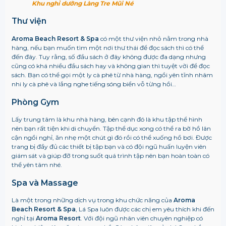
Khu nghỉ dưỡng Làng Tre Mũi Né
Thư viện
Aroma Beach Resort & Spa
có một thư viện nhỏ nằm trong nhà
hàng, nếu bạn muốn tìm một nơi thư thái để đọc sách thì có thể
đến đây. Tuy rằng, số đầu sách ở đây không được đa dạng nhưng
cũng có khá nhiều đầu sách hay và không gian thì tuyệt vời để đọc
sách. Bạn có thể gọi một ly cà phê từ nhà hàng, ngồi yên tĩnh nhâm
nhi ly cà phê và lắng nghe tiếng sóng biển vỗ từng hồi…
Phòng Gym
Lấy trung tâm là khu nhà hàng, bên cạnh đó là khu tập thể hình
nên bạn rất tiện khi di chuyển. Tập thể dục xong có thể ra bờ hồ lân
cận ngồi nghỉ, ăn nhẹ một chút gì đó rồi có thể xuống hồ bơi. Được
trang bị đầy đủ các thiết bị tập bạn và có đội ngũ huấn luyện viên
giám sát và giúp đỡ trong suốt quá trình tập nên bạn hoàn toàn có
thể yên tâm nhé.
Spa và Massage
Là một trong những dịch vụ trong khu chức năng của
Aroma
Beach Resort & Spa
, Lá Spa luôn được các chị em yêu thích khi đến
nghỉ tại
Aroma Resort
. Với đội ngũ nhân viên chuyên nghiệp có