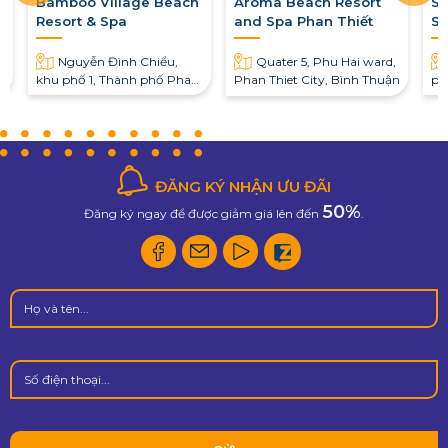
Bamboo Village Beach
Aroma Beach Resort
Sw
Resort & Spa
and Spa Phan Thiết
S
,
Nguyễn Đình Chiểu,
Quater 5, Phu Hai ward,
khu phố 1, Thành phố Phan
Phan Thiet City, Bình Thuận
ph
Thiết, Bình Thuận
Th
ĐĂNG KÝ NHẬN ƯU ĐÃI
50%
Đăng ký ngay để được giảm giá lên đến
.