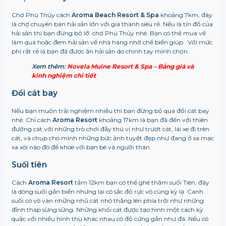
Chợ Phú Thủy cách
Aroma Beach Resort & Spa
khoảng 7km, đây
là chợ chuyên bán hải sản lớn với giá thành siêu rẻ. Nếu là tín đồ của
hải sản thì bạn đừng bỏ lỡ chợ Phú Thủy nhé. Bạn có thể mua về
làm quà hoặc đem hải sản về nhà hàng nhờ chế biến giúp . Với mức
phí rất rẻ là bạn đã được ăn hải sản do chính tay mình chọn.
Xem thêm:
Novela Muine Resort & Spa – Bảng giá và
kinh nghiệm chi tiết
Đồi cát bay
Nếu bạn muốn trải nghiệm nhiều thì bạn đừng bỏ qua đồi cát bay
nhé. Chỉ cách
Aroma Resort
khoảng 17km là bạn đã đến với thiên
đường cát với những trò chơi đầy thú vị như trượt cát, lái xe đi trên
cát, và chụp cho mình những bức ảnh tuyệt đẹp như đang ở sa mạc
xa xôi nào đó để khoe với bạn bè và người thân
Suối tiên
Cách
Aroma Resort
tầm 12km bạn có thể ghé thăm suối Tiên, đây
là dòng suối gần biển nhưng lại có sắc đỏ rực vô cùng kỳ lạ. Canh
suối có vô vàn những nhũ cát nhô thẳng lên phía trời như những
đỉnh tháp sừng sững. Những khối cát được tạo hình một cách kỳ
quặc với nhiều hình thù khác nhau có độ cứng gần như đá. Nếu có