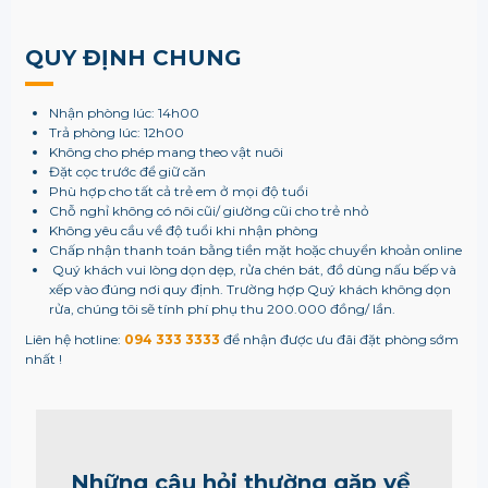
QUY ĐỊNH CHUNG
Nhận phòng lúc: 14h00
Trả phòng lúc: 12h00
Không cho phép mang theo vật nuôi
Đặt cọc trước để giữ căn
Phù hợp cho tất cả trẻ em ở mọi độ tuổi
Chỗ nghỉ không có nôi cũi/ giường cũi cho trẻ nhỏ
Không yêu cầu về độ tuổi khi nhận phòng
Chấp nhận thanh toán bằng tiền mặt hoặc chuyển khoản online
Quý khách vui lòng dọn dẹp, rửa chén bát, đồ dùng nấu bếp và
xếp vào đúng nơi quy định. Trường hợp Quý khách không dọn
rửa, chúng tôi sẽ tính phí phụ thu 200.000 đồng/ lần.
Liên hệ hotline:
094 333 3333
để nhận được ưu đãi đặt phòng sớm
nhất !
Những câu hỏi thường gặp về