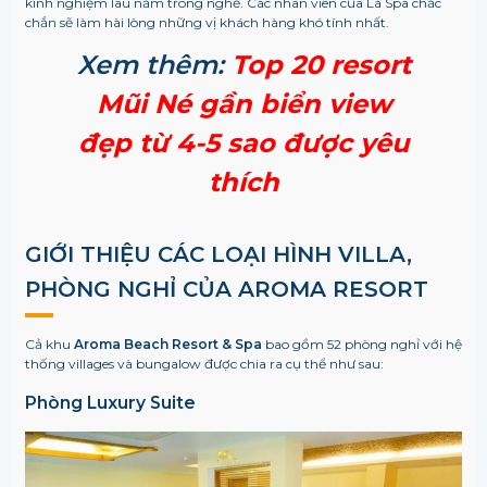
kinh nghiệm lâu năm trong nghề. Các nhân viên của Lá Spa chắc
chắn sẽ làm hài lòng những vị khách hàng khó tính nhất.
Xem thêm:
Top 20 resort
Mũi Né gần biển view
đẹp từ 4-5 sao được yêu
thích
GIỚI THIỆU CÁC LOẠI HÌNH VILLA,
PHÒNG NGHỈ CỦA AROMA RESORT
Cả khu
Aroma Beach Resort & Spa
bao gồm 52 phòng nghỉ với hệ
thống villages và bungalow được chia ra cụ thể như sau:
Phòng Luxury Suite