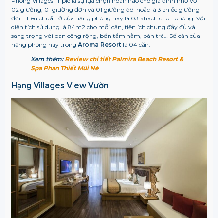
Phòng Villages Triple là sự lựa chọn hoàn hảo cho gia đình nhỏ với
02 giường, 01 giường đơn và 01 giường đôi hoặc là 3 chiếc giường
đơn. Tiêu chuẩn ở của hạng phòng này là 03 khách cho 1 phòng.
Với
diện tích sử dụng là 84m2 cho mỗi căn, tiện ích chung đầy đủ và
sang trọng với ban công rộng, bồn tắm nằm, bàn trà… Số căn của
hạng phòng này trong
Aroma Resort
là 04 căn.
Xem thêm:
Review chi tiết Palmira Beach Resort &
Spa Phan Thiết Mũi Né
Hạng Villages View Vườn