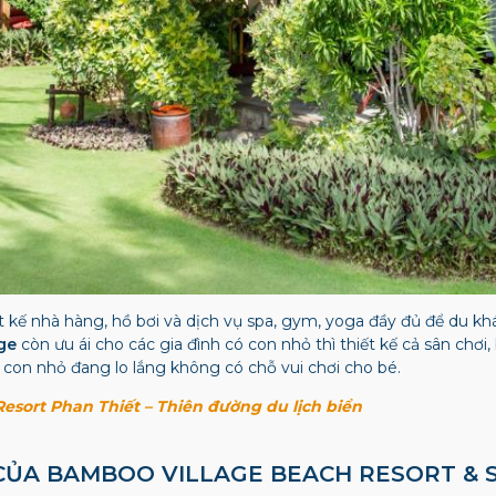
t kế nhà hàng, hồ bơi và dịch vụ spa, gym, yoga đầy đủ để du kh
age
còn ưu ái cho các gia đình có con nhỏ thì thiết kế cả sân chơi,
́ con nhỏ đang lo lắng không có chỗ vui chơi cho bé.
sort Phan Thiết – Thiên đường du lịch biển
I CỦA BAMBOO VILLAGE BEACH RESORT & 