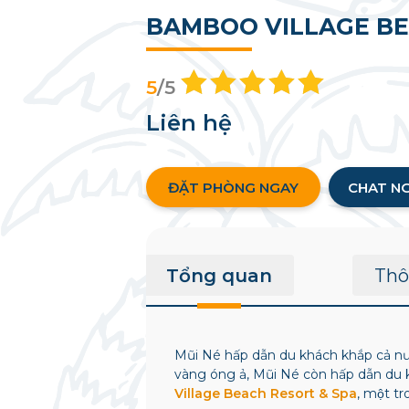
BAMBOO VILLAGE BE
5
/5
Liên hệ
ĐẶT PHÒNG NGAY
CHAT N
Tổng quan
Thô
Mũi Né hấp dẫn du khách khắp cả nướ
vàng óng ả, Mũi Né còn hấp dẫn du
Village Beach Resort & Spa
, một t