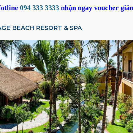
otline
094 333 3333
nhận ngay voucher giả
AGE BEACH RESORT & SPA