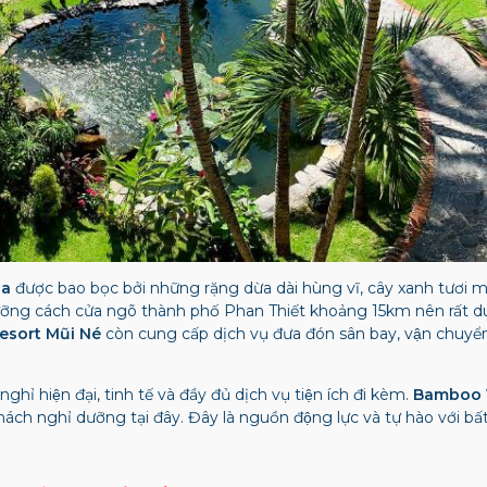
pa
được bao bọc bởi những rặng dừa dài hùng vĩ, cây xanh tươi ma
ưỡng cách cửa ngõ thành phố Phan Thiết khoảng 15km nên rất du
sort Mũi Né
còn cung cấp dịch vụ đưa đón sân bay, vận chuyển
 hiện đại, tinh tế và đầy đủ dịch vụ tiện ích đi kèm.
Bamboo V
ách nghỉ dưỡng tại đây. Đây là nguồn động lực và tự hào với bấ