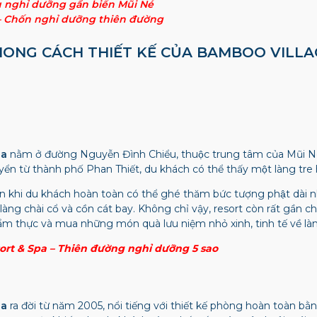
u nghỉ dưỡng gần biển Mũi Né
– Chốn nghỉ dưỡng thiên đường
 PHONG CÁCH THIẾT KẾ CỦA BAMBOO VILL
pa
nằm ở đường Nguyễn Đình Chiểu, thuộc trung tâm của Mũi Ne
n từ thành phố Phan Thiết, du khách có thể thấy một làng tre 
ơn khi du khách hoàn toàn có thể ghé thăm bức tượng phật dài
àng chài cổ và cồn cát bay. Không chỉ vậy, resort còn rất gần c
ẩm thực và mua những món quà lưu niệm nhỏ xinh, tinh tế về là
rt & Spa – Thiên đường nghỉ dưỡng 5 sao
pa
ra đời từ năm 2005, nổi tiếng với thiết kế phòng hoàn toàn bă