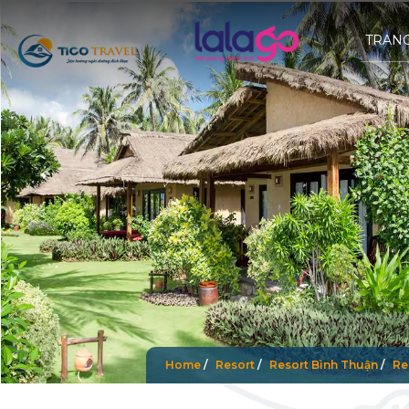
TRAN
Home
/
Resort
/
Resort Bình Thuận
/
Re