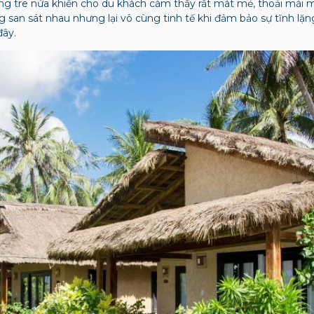
g tre nứa khiến cho du khách càm thấy rất mát mẻ, thoải mái ma
 san sát nhau nhưng lại vô cùng tinh tế khi đảm bảo sự tĩnh lặ
đây.