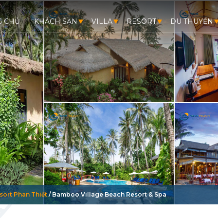
G CHỦ
KHÁCH SẠN
VILLA
RESORT
DU THUYỀN
sort Phan Thiết
/
Bamboo Village Beach Resort & Spa