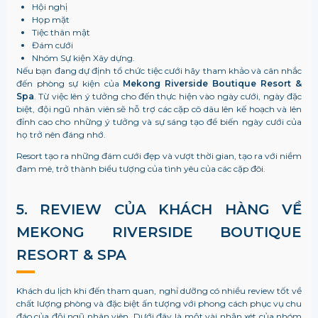
Hội nghị
Họp mặt
Tiệc thân mật
Đám cưới
Nhóm Sự kiện Xây dựng.
Nếu bạn đang dự định tổ chức tiệc cưới hãy tham khảo và cân nhắc
đến phòng sự kiện của
Mekong Riverside Boutique Resort &
Spa
. Từ việc lên ý tưởng cho đến thực hiện vào ngày cưới, ngày đặc
biệt, đội ngũ nhân viên sẽ hỗ trợ các cặp cô dâu lên kế hoạch và lên
đỉnh cao cho những ý tưởng và sự sáng tạo để biến ngày cưới của
họ trở nên đáng nhớ.
Resort tạo ra những đám cưới đẹp và vượt thời gian, tạo ra với niềm
đam mê, trở thành biểu tượng của tình yêu của các cặp đôi.
5. REVIEW CỦA KHÁCH HÀNG VỀ
MEKONG RIVERSIDE BOUTIQUE
RESORT & SPA
Khách du lịch khi đến tham quan, nghỉ dưỡng có nhiều review tốt về
chất lượng phòng và đặc biệt ấn tượng với phong cách phục vụ chu
đáo của đội ngũ nhân viên. Dưới đây là một vài nhận xét của nhóm