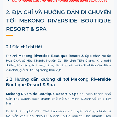
Cồn Khương Cần Thơ Resort – Nghỉ dưỡng đẳng cấp quốc tế
2. ĐỊA CHỈ VÀ HƯỚNG DẪN DI CHUYỂN
TỚI
MEKONG RIVERSIDE BOUTIQUE
RESORT & SPA
2.1 Địa chỉ chi tiết
Địa chỉ
Mekong Riverside Boutique Resort & Spa
nằm tại ấp
Hòa Quý, xã Hòa Khánh, huyện Cái Bè, tỉnh Tiền Giang. Khu nghỉ
dưỡng tọa lạc gần trung tâm, dễ dàng kết nối với nhiều địa điểm
vui chơi, giải trí thú vị trong khu vực.
2.2 Hướng dẫn đường đi tới
Mekong Riverside
Boutique Resort & Spa
Mekong Riverside Boutique Resort & Spa
chỉ cách thành phố
Cần Thơ 60km, cách thành phố Hồ Chí Minh 120km về phía Tây
Nam.
Đi từ thành phố Cần Thơ bạn sẽ qua 3 tuyến đường chính từ
Nguyễn Văn Linh, theo QL1A đến Lộ Bờ Khu tại Hòa Khánh. Trên