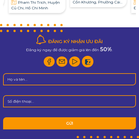
Cồn Khương, Phường Cái
Pham Thi Trich, Huyện
Khế, Quận Ninh Kiều, Cần
Củ Chi, Hồ Chí Minh
Đồ
Thơ
hu
ĐĂNG KÝ NHẬN ƯU ĐÃI
50%
Đăng ký ngay để được giảm giá lên đến
.