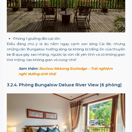
Phòng 1 giường đôi cực lớn
Điều đáng chú ý là dù nằm ngay cạnh con sông Cái Bè, nhưng
những căn Bungalow hướng sông lại không bị tiếng ồn của thuyền
bè đi qua gây xao nhãng, ngược lại còn rất yên tĩnh và có không gian
thơ mộng, tạo không gian vô cùng ‘chill’.
Xem thêm:
Review Mekong Ecolodge – Trải nghiệm
nghỉ dưỡng sinh thái
3.2.4. Phòng Bungalow Deluxe River View (6 phòng)