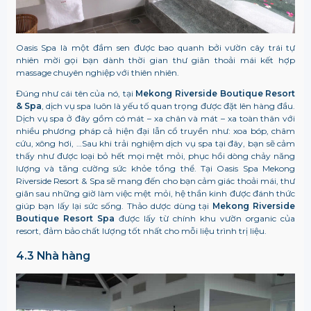
Oasis Spa là một đầm sen được bao quanh bởi vườn cây trái tự
nhiên mời gọi bạn dành thời gian thư giãn thoải mái kết hợp
massage chuyên nghiệp với thiên nhiên.
Đúng như cái tên của nó, tại
Mekong Riverside Boutique Resort
& Spa
, dịch vụ spa luôn là yếu tố quan trọng được đặt lên hàng đầu.
Dịch vụ spa ở đây gồm có mát – xa chân và mát – xa toàn thân với
nhiều phương pháp cả hiện đại lẫn cổ truyền như: xoa bóp, châm
cứu, xông hơi, …Sau khi trải nghiệm dịch vụ spa tại đây, bạn sẽ cảm
thấy như được loại bỏ hết mọi mệt mỏi, phục hồi dòng chảy năng
lượng và tăng cường sức khỏe tổng thể. Tại Oasis Spa Mekong
Riverside Resort & Spa sẽ mang đến cho bạn cảm giác thoải mái, thư
giãn sau những giờ làm việc mệt mỏi, hệ thần kinh được đánh thức
giúp bạn lấy lại sức sống. Thảo dược dùng tại
Mekong Riverside
Boutique Resort Spa
được lấy từ chính khu vườn organic của
resort, đảm bảo chất lượng tốt nhất cho mỗi liệu trình trị liệu.
4.3 Nhà hàng