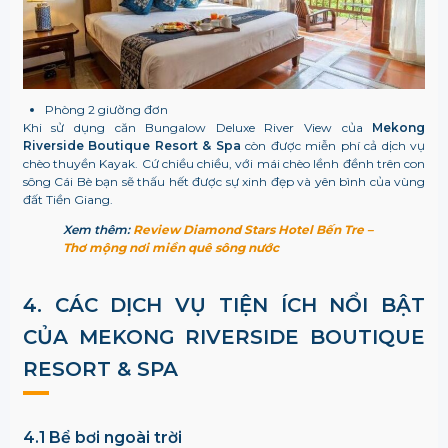
Phòng 2 giường đơn
Khi sử dụng căn Bungalow Deluxe River View của
Mekong
Riverside Boutique Resort & Spa
còn được miễn phí cả dịch vụ
chèo thuyền Kayak. Cứ chiều chiều, với mái chèo lềnh đềnh trên con
sông Cái Bè bạn sẽ thấu hết được sự xinh đẹp và yên bình của vùng
đất Tiền Giang.
Xem thêm:
Review Diamond Stars Hotel Bến Tre –
Thơ mộng nơi miền quê sông nước
4. CÁC DỊCH VỤ TIỆN ÍCH NỔI BẬT
CỦA
MEKONG RIVERSIDE BOUTIQUE
RESORT & SPA
4.1 Bể bơi ngoài trời