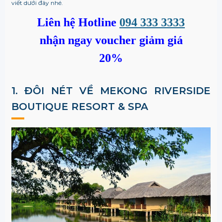
viết dưới đây nhé.
Liên hệ Hotline
094 333 3333
nhận ngay voucher giảm giá
20%
1. ĐÔI NÉT VỀ
MEKONG RIVERSIDE
BOUTIQUE RESORT & SPA