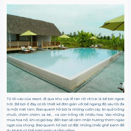
Từ lối vào của resort, đi qua khu vực lễ tân rồi rẽ trái là bể bơi ngoài
trời. Bể bơi ở đây có lối thiết kế đơn giản với bề ngang độ sâu tối đa
là một mét tám. Bao quanh hồ bơi là những vườn cây ăn quả trồng
chuối, chôm chôm, sa kê,… và còn trồng rất nhiều hoa. Vào những
mùa hoa nở, khi có gió bay đến bạn sẽ cảm nhận hương thơm ngào
ngạt của chúng. Bao quanh hồ bơi có đặt những chiếc ghế bành để
du khách có thể nghỉ ngơi và tắm nắng.