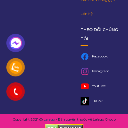
Liên hệ
THEO DÕI CHÚNG
TÔI
Facebook
Instagram
Youtube
TikTok
Copyright 2021 @
Lalago
- Bản quyền thuộc về Lalago Group