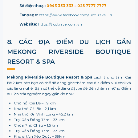
Số điện thoại:
0943 333 333
–
025 7777 7777
Fanpage:
https://www.facebook.com/TicoTravelHN
Website:
https://ticotravel.com.vn
8. CÁC ĐỊA ĐIỂM DU LỊCH GẦN
MEKONG RIVERSIDE BOUTIQUE
RESORT & SPA
Mekong Riverside Boutique Resort & Spa
cách trung tâm Cái
Bè 2 km nên bạn có thể dễ dàng ghé thăm các địa điểm vui chơi và
các làng nghề. Bạn có thể dễ dàng đặt xe để đến thăm những điểm
du lịch trải nghiệm ngay gần đó như:
Chợ nổi Cái Bè – 1,9 km
Nhà thờ Cái Bè – 2,1 km
Nhà thờ lớn Vĩnh Long – 45,2 km
Trại Rắn Đồng Tâm – 33 km
Chùa Phù Châu – 1,5 km
Trại Rắn Đồng Tâm – 33 km
Khu di tích Xẻo Quýt – 39km