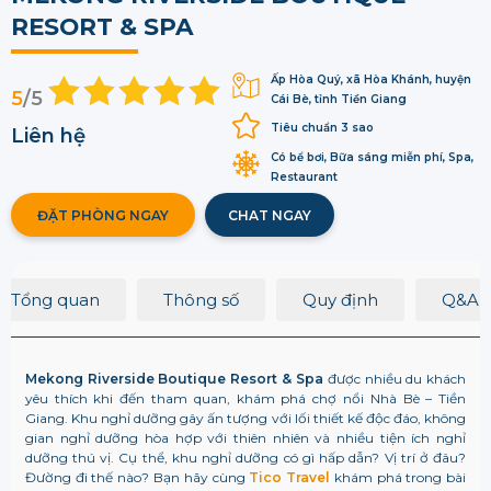
RESORT & SPA
Ấp Hòa Quý, xã Hòa Khánh, huyện
5
/5
Cái Bè, tỉnh Tiền Giang
Tiêu chuẩn 3 sao
Liên hệ
Có bể bơi, Bữa sáng miễn phí, Spa,
Restaurant
ĐẶT PHÒNG NGAY
CHAT NGAY
Tổng quan
Thông số
Quy định
Q&A
Mekong Riverside Boutique Resort & Spa
được nhiều du khách
yêu thích khi đến tham quan, khám phá chợ nổi Nhà Bè – Tiền
Giang. Khu nghỉ dưỡng gây ấn tượng với lối thiết kế độc đáo, không
gian nghỉ dưỡng hòa hợp với thiên nhiên và nhiều tiện ích nghỉ
dưỡng thú vị. Cụ thể, khu nghỉ dưỡng có gì hấp dẫn? Vị trí ở đâu?
Đường đi thế nào? Bạn hãy cùng
Tico Travel
khám phá trong bài