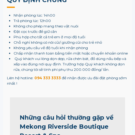
QUY ĐỊNH CHUNG
Nhận phòng lúc: 14h00
Trả phòng lúc: 12h00
Không cho phép mang theo vật nuôi
Đặt cọc trước để giữ căn
Phù hợp cho tất cả trẻ em ở mọi độ tuổi
Chỗ nghỉ không có nôi cũi/ giường cũi cho trẻ nhỏ
Không yêu cầu về độ tuổi khi nhận phòng
Chấp nhận thanh toán bằng tiền mặt hoặc chuyển khoản online
Quý khách vui lòng dọn dẹp, rửa chén bát, đồ dùng nấu bếp và
xếp vào đúng nơi quy định. Trường hợp Quý khách không dọn
rửa, chúng tôi sẽ tính phí phụ thu 200.000 đồng/ lần.
Liên hệ hotline:
094 333 3333
để nhận được ưu đãi đặt phòng sớm
nhất !
Những câu hỏi thường gặp về
Mekong Riverside Boutique