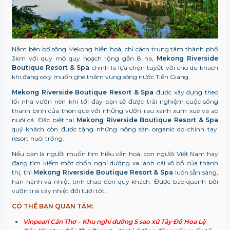
Nằm bên bờ sông Mekong hiền hoà, chỉ cách trung tâm thành phố
3km với quy mô quy hoạch rộng gần 8 ha,
Mekong Riverside
Boutique Resort & Spa
chính là lựa chọn tuyệt vời cho du khách
khi đang có ý muốn ghé thăm vùng sông nước Tiền Giang.
Mekong Riverside Boutique Resort & Spa
được xây dựng theo
lối nhà vườn nên khi tới đây bạn sẽ được trải nghiệm cuộc sống
thanh bình của thôn quê với những vườn rau xanh xum xuê và ao
nuôi cá. Đặc biệt tại
Mekong Riverside Boutique Resort & Spa
quý khách còn được tặng những nông sản organic do chính tay
resort nuôi trồng.
Nếu bạn là người muốn tìm hiểu văn hoá, con người Việt Nam hay
đang tìm kiếm một chốn nghỉ dưỡng xa lánh cái xô bồ của thành
thị, thì
Mekong Riverside Boutique Resort & Spa
luôn sẵn sàng,
hân hạnh và nhiệt tình chào đón quý khách. Được bao quanh bởi
vườn trái cây nhiệt đới tươi tốt.
CÓ THỂ BẠN QUAN TÂM:
Vinpearl Cần Thơ – Khu nghỉ dưỡng 5 sao xứ Tây Đô Hoa Lệ