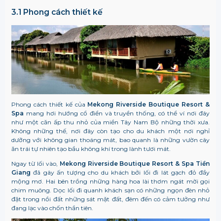
3.1 Phong cách thiết kế
Phong cách thiết kế của
Mekong Riverside Boutique Resort &
Spa
mang hơi hướng cổ điển và truyền thống, có thể ví nơi đây
như một căn ấp thu nhỏ của miền Tây Nam Bộ những thời xưa.
Không những thế, nơi đây còn tạo cho du khách một nơi nghỉ
dưỡng với không gian thoáng mát, bao quanh là những vườn cây
ăn trái tự nhiên tạo bầu không khí trong lành tươi mát.
Ngay từ lối vào,
Mekong Riverside Boutique Resort & Spa Tiền
Giang
đã gây ấn tượng cho du khách bởi lối đi lát gạch đỏ đầy
mộng mơ. Hai bên trồng những hàng hoa lài thơm ngát mời gọi
chim muông. Dọc lối đi quanh khách sạn có những ngọn đèn nhỏ
đặt trong nồi đất những sát mặt đất, đêm đến có cảm tưởng như
đang lạc vào chốn thần tiên.