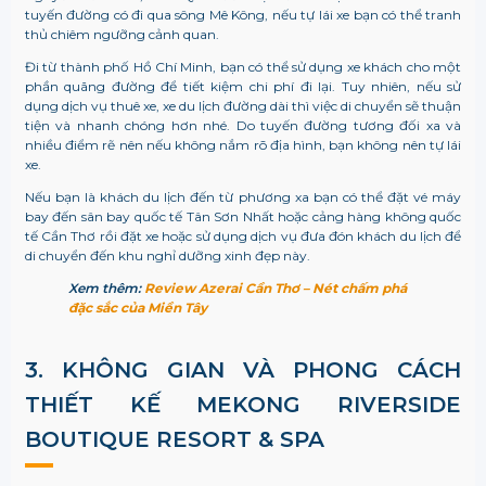
tuyến đường có đi qua sông Mê Kông, nếu tự lái xe bạn có thể tranh
thủ chiêm ngưỡng cảnh quan.
Đi từ thành phố Hồ Chí Minh, bạn có thể sử dụng xe khách cho một
phần quãng đường để tiết kiệm chi phí đi lại. Tuy nhiên, nếu sử
dụng dịch vụ thuê xe, xe du lịch đường dài thì việc di chuyển sẽ thuận
tiện và nhanh chóng hơn nhé. Do tuyến đường tương đối xa và
nhiều điểm rẽ nên nếu không nắm rõ địa hình, bạn không nên tự lái
xe.
Nếu bạn là khách du lịch đến từ phương xa bạn có thể đặt vé máy
bay đến sân bay quốc tế Tân Sơn Nhất hoặc cảng hàng không quốc
tế Cần Thơ rồi đặt xe hoặc sử dụng dịch vụ đưa đón khách du lịch để
di chuyển đến khu nghỉ dưỡng xinh đẹp này.
Xem thêm:
Review Azerai Cần Thơ – Nét chấm phá
đặc sắc của Miền Tây
3. KHÔNG GIAN VÀ PHONG CÁCH
THIẾT KẾ
MEKONG RIVERSIDE
BOUTIQUE RESORT & SPA