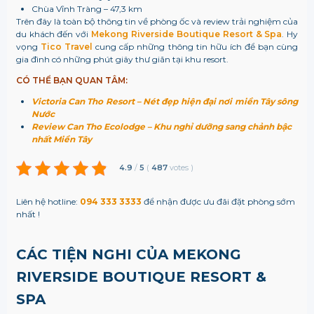
Chùa Vĩnh Tràng – 47,3 km
Trên đây là toàn bộ thông tin về phòng ốc và review trải nghiệm của
du khách đến với
Mekong Riverside Boutique Resort & Spa
. Hy
vọng
Tico Travel
cung cấp những thông tin hữu ích để bạn cùng
gia đình có những phút giây thư giãn tại khu resort.
CÓ THỂ BẠN QUAN TÂM:
Victoria Can Tho Resort – Nét đẹp hiện đại nơi miền Tây sông
Nước
Review Can Tho Ecolodge – Khu nghỉ dưỡng sang chảnh bậc
nhất Miền Tây
4.9
/
5
(
487
votes
)
Liên hệ hotline:
094 333 3333
để nhận được ưu đãi đặt phòng sớm
nhất !
CÁC TIỆN NGHI CỦA MEKONG
RIVERSIDE BOUTIQUE RESORT &
SPA