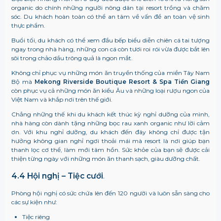
organic do chính những người nông dân tại resort trồng và chăm
sóc. Du khách hoàn toàn có thể an tâm về vấn đề an toàn vệ sinh
thực phẩm.
Buổi tối, du khách có thể xem đầu bếp biểu diễn chiên cá tai tượng
ngay trong nhà hàng, những con cá còn tươi roi rói vừa được bắt lên
sôi trong chảo dầu trông quả là ngon mắt.
Không chỉ phục vụ những món ăn truyền thống của miền Tây Nam
Bộ mà
Mekong Riverside Boutique Resort & Spa
Tiền Giang
còn phục vụ cả những món ăn kiểu Âu và những loại rượu ngon của
Việt Nam và khắp nơi trên thế giới.
Chẳng những thế khi du khách kết thúc kỳ nghỉ dưỡng của mình,
nhà hàng còn dành tặng những bọc rau xanh organic như lời cảm
ơn. Với khu nghỉ dưỡng, du khách đến đây không chỉ được tận
hưởng không gian nghỉ ngơi thoải mái mà resort là nơi giúp bạn
thanh lọc cơ thể, làm mới tâm hồn. Sức khỏe của bạn sẽ được cải
thiện từng ngày với những món ăn thanh sạch, giàu dưỡng chất.
4.4 Hội nghị – Tiệc cưới
.
Phòng hội nghị có sức chứa lên đến 120 người và luôn sẵn sàng cho
các sự kiện như:
Tiệc riêng