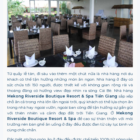
Từ quầy lễ tân, đi sâu vào thêm một chút nữa là nhà hàng nơi du
khách có thể tận hưởng những món ăn ngon. Nhà hàng ở đây có
sức chứa tới 150 người, được thiết kế với không gian rộng rãi và
thoáng đãng có hướng view đẹp nhìn ra sông Cái Bè. Nhà hàng
Mekong Riverside Boutique Resort & Spa Tiền Giang
sắp xếp
chỗ ăn cả trong nhà lớn lẫn ngoài trời, quý khách có thể lựa chọn ăn
trong nhà hay ngoài vườn, ngoài ban công để tận hưởng sự gần gũi
với thiên nhiên và cảnh đẹp đất trời Tiền Giang. Ở
Mekong
Riverside Boutique Resort & Spa
đề cao sự thân thiện với môi
trường nên bàn ghế ăn uống ở đây đều được đan từ cây lục bình vô
cùng chắc chắn.
Đặc biệt những món ăn ở đây đều được chế biến 100% từ nông sản