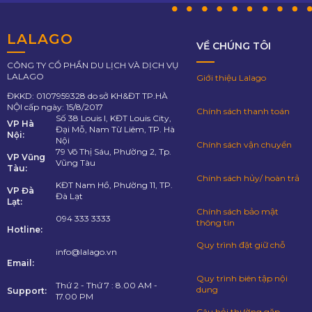
LALAGO
VỀ CHÚNG TÔI
CÔNG TY CỔ PHẦN DU LỊCH VÀ DỊCH VỤ
LALAGO
Giới thiệu Lalago
ĐKKD: 0107959328 do sở KH&ĐT TP.HÀ
NỘI cấp ngày: 15/8/2017
Chính sách thanh toán
Số 38 Louis I, KĐT Louis City,
VP Hà
Đại Mỗ, Nam Từ Liêm, TP. Hà
Nội:
Nội
Chính sách vận chuyển
79 Võ Thị Sáu, Phường 2, Tp.
VP Vũng
Vũng Tàu
Tàu:
Chính sách hủy/ hoàn trả
KĐT Nam Hồ, Phường 11, TP.
VP Đà
Đà Lạt
Lạt:
Chính sách bảo mật
094 333 3333
thông tin
Hotline:
Quy trình đặt giữ chỗ
info@lalago.vn
Email:
Quy trình biên tập nội
Thứ 2 - Thứ 7 : 8.00 AM -
dung
Support:
17.00 PM
Câu hỏi thường gặp