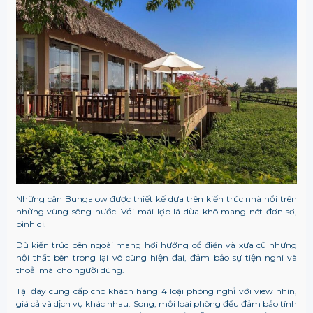
Những căn Bungalow được thiết kế dựa trên kiến trúc nhà nổi trên
những vùng sông nước. Với mái lợp lá dừa khô mang nét đơn sơ,
bình dị.
Dù kiến trúc bên ngoài mang hơi hướng cổ điện và xưa cũ nhưng
nội thất bên trong lại vô cùng hiện đại, đảm bảo sự tiện nghi và
thoải mái cho người dùng.
Tại đây cung cấp cho khách hàng 4 loại phòng nghỉ với view nhìn,
giá cả và dịch vụ khác nhau. Song, mỗi loại phòng đều đảm bảo tính