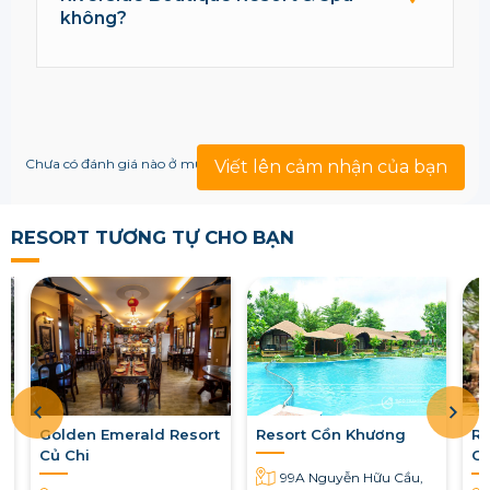
không?
Chưa có đánh giá nào ở mục này!
Viết lên cảm nhận của bạn
RESORT TƯƠNG TỰ CHO BẠN
Golden Emerald Resort
Resort Cồn Khương
Re
Củ Chi
Cầ
99A Nguyễn Hữu Cầu,