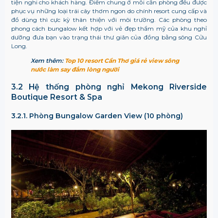
tiện nghi cho khách hàng. Điểm chung ở mỗi căn phòng đều được
phục vụ những loại trái cây thơm ngon do chính resort cung cấp và
đồ dùng thì cực kỳ thân thiện với môi trường. Các phòng theo
phong cách bungalow kết hợp với vẻ đẹp thẩm mỹ của khu nghỉ
dưỡng đưa bạn vào trạng thái thư giãn của đồng bằng sông Cửu
Long.
Xem thêm:
Top 10 resort Cần Thơ giá rẻ view sông
nước làm say đắm lòng người
3.2 Hệ thống phòng nghỉ
Mekong Riverside
Boutique Resort & Spa
3.2.1. Phòng Bungalow Garden View (10 phòng)