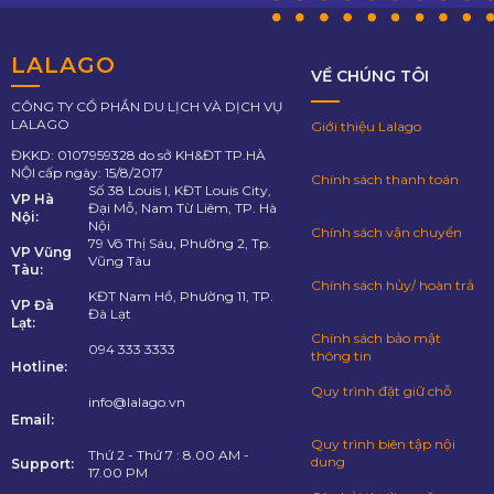
LALAGO
VỀ CHÚNG TÔI
CÔNG TY CỔ PHẦN DU LỊCH VÀ DỊCH VỤ
LALAGO
Giới thiệu Lalago
ĐKKD: 0107959328 do sở KH&ĐT TP.HÀ
NỘI cấp ngày: 15/8/2017
Chính sách thanh toán
Số 38 Louis I, KĐT Louis City,
VP Hà
Đại Mỗ, Nam Từ Liêm, TP. Hà
Nội:
Nội
Chính sách vận chuyển
79 Võ Thị Sáu, Phường 2, Tp.
VP Vũng
Vũng Tàu
Tàu:
Chính sách hủy/ hoàn trả
KĐT Nam Hồ, Phường 11, TP.
VP Đà
Đà Lạt
Lạt:
Chính sách bảo mật
094 333 3333
thông tin
Hotline:
Quy trình đặt giữ chỗ
info@lalago.vn
Email:
Quy trình biên tập nội
Thứ 2 - Thứ 7 : 8.00 AM -
dung
Support:
17.00 PM