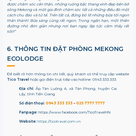
được chăm sóc cẩn thận, những ruộng bậc thang xinh đẹp bên bờ
sông Mekong và một gia đình chăm sóc tất cả những điều đó một
cách chu đáo và tử tế. Trên tất cả, đừng bỏ lỡ những bữa tối ngon
thần thánh! Bữa sáng cũng rất ngon. Trong ngắn hạn, một thiên
đường nhỏ đơn giản nhưng nơi bạn ngay lập tức cảm thấy rất
tốt!!”
6. THÔNG TIN ĐẶT PHÒNG MEKONG
ECOLODGE
Để biết rõ hơn thông tin chi tiết, quý khách có thể truy cập website
Tico Travel
hoặc gọi điện trực tiếp vào hotline: 0943.333.333.
Địa chỉ:
Ấp Tân Luông A, xã Tân Phong, huyện Cai
Lậy, tỉnh Tiền Giang
Số điện thoại:
0943 333 333
–
025 7777 7777
Fanpage:
https://www.facebook.com/TicoTravelHN
Website:
https://ticotravel.com.vn