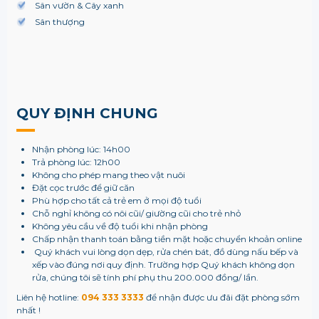
Sân vườn & Cây xanh
Sân thượng
QUY ĐỊNH CHUNG
Nhận phòng lúc: 14h00
Trả phòng lúc: 12h00
Không cho phép mang theo vật nuôi
Đặt cọc trước để giữ căn
Phù hợp cho tất cả trẻ em ở mọi độ tuổi
Chỗ nghỉ không có nôi cũi/ giường cũi cho trẻ nhỏ
Không yêu cầu về độ tuổi khi nhận phòng
Chấp nhận thanh toán bằng tiền mặt hoặc chuyển khoản online
Quý khách vui lòng dọn dẹp, rửa chén bát, đồ dùng nấu bếp và
xếp vào đúng nơi quy định. Trường hợp Quý khách không dọn
rửa, chúng tôi sẽ tính phí phụ thu 200.000 đồng/ lần.
Liên hệ hotline:
094 333 3333
để nhận được ưu đãi đặt phòng sớm
nhất !