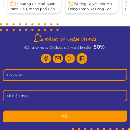
,
Phường Cái Khế, quận
Đường Duyên Hải, Ấp
Ninh Kiều, thành phố Cần
Đồng Tranh, xã Long Hoà,
Củ
Thơ
huyện Cần Giờ
ĐĂNG KÝ NHẬN ƯU ĐÃI
50%
Đăng ký ngay để được giảm giá lên đến
.