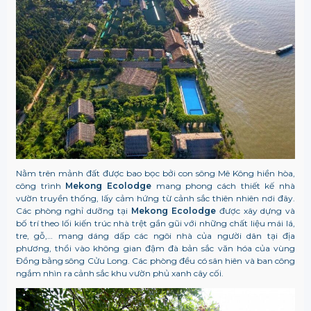
Nằm trên mảnh đất được bao bọc bởi con sông Mê Kông hiền hòa,
công trình
Mekong Ecolodge
mang phong cách thiết kế nhà
vườn truyền thống, lấy cảm hứng từ cảnh sắc thiên nhiên nơi đây.
Các phòng nghỉ dưỡng tại
Mekong Ecolodge
được xây dựng và
bố trí theo lối kiến trúc nhà trệt gần gũi với những chất liệu mái lá,
tre, gỗ,… mang dáng dấp các ngôi nhà của người dân tại địa
phương, thổi vào không gian đậm đà bản sắc văn hóa của vùng
Đồng bằng sông Cửu Long. Các phòng đều có sân hiên và ban công
ngắm nhìn ra cảnh sắc khu vườn phủ xanh cây cối.