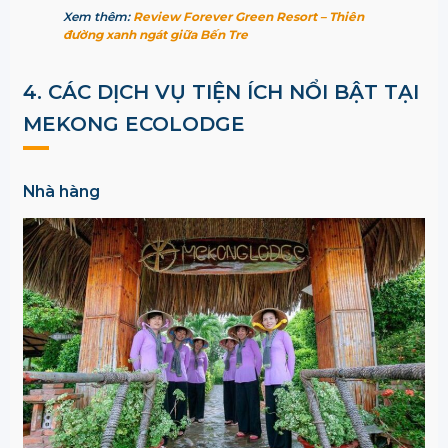
Xem thêm:
Review Forever Green Resort – Thiên
đường xanh ngát giữa Bến Tre
4. CÁC DỊCH VỤ TIỆN ÍCH NỔI BẬT TẠI
MEKONG ECOLODGE
Nhà hàng