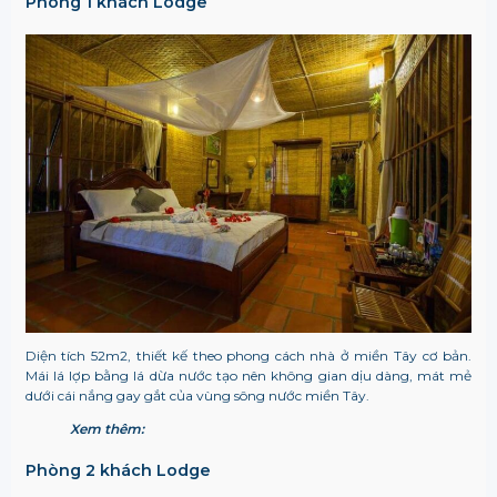
Phòng 1 khách Lodge
Diện tích 52m2, thiết kế theo phong cách nhà ở miền Tây cơ bản.
Mái lá lợp bằng lá dừa nước tạo nên không gian dịu dàng, mát mẻ
dưới cái nắng gay gắt của vùng sông nước miền Tây.
Xem thêm:
Phòng 2 khách Lodge