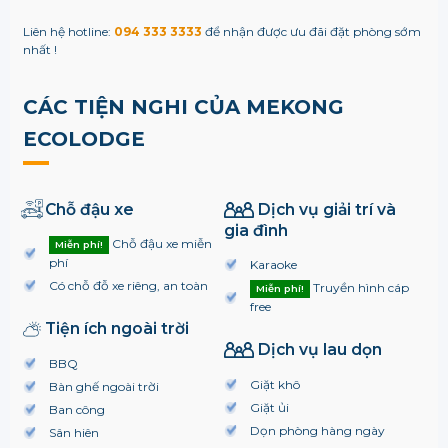
Liên hệ hotline:
094 333 3333
để nhận được ưu đãi đặt phòng sớm
nhất !
CÁC TIỆN NGHI CỦA MEKONG
ECOLODGE
Chỗ đậu xe
Dịch vụ giải trí và
gia đình
Chỗ đậu xe miễn
Miễn phí!
phí
Karaoke
Có chỗ đỗ xe riêng, an toàn
Truyền hình cáp
Miễn phí!
free
Tiện ích ngoài trời
Dịch vụ lau dọn
BBQ
Giặt khô
Bàn ghế ngoài trời
Giặt ủi
Ban công
Dọn phòng hàng ngày
Sân hiên