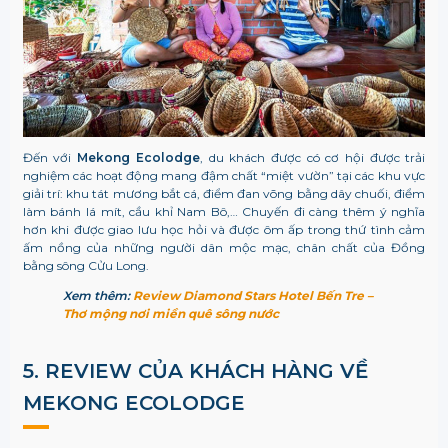
Đến với
Mekong Ecolodge
, du khách được có cơ hội được trải
nghiệm các hoạt động mang đậm chất “miệt vườn” tại các khu vực
giải trí: khu tát mương bắt cá, điểm đan võng bằng dây chuối, điểm
làm bánh lá mít, cầu khỉ Nam Bô,… Chuyến đi càng thêm ý nghĩa
hơn khi được giao lưu học hỏi và được ôm ấp trong thứ tình cảm
ấm nồng của những người dân mộc mạc, chân chất của Đồng
bằng sông Cửu Long.
Xem thêm:
Review Diamond Stars Hotel Bến Tre –
Thơ mộng nơi miền quê sông nước
5. REVIEW CỦA KHÁCH HÀNG VỀ
MEKONG ECOLODGE