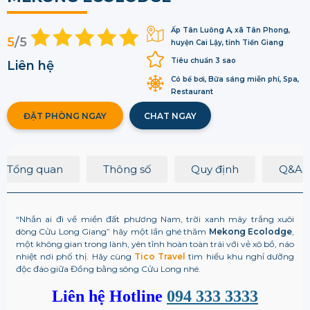
Ấp Tân Luông A, xã Tân Phong,
5
/5
huyện Cai Lậy, tỉnh Tiền Giang
Tiêu chuẩn 3 sao
Liên hệ
Có bể bơi, Bữa sáng miễn phí, Spa,
Restaurant
ĐẶT PHÒNG NGAY
CHAT NGAY
Tổng quan
Thông số
Quy định
Q&A
“Nhắn ai đi về miền đất phương Nam, trời xanh mây trắng xuôi
dòng Cửu Long Giang” hãy một lần ghé thăm
Mekong Ecolodge
,
một không gian trong lành, yên tĩnh hoàn toàn trái với vẻ xô bồ, náo
nhiệt nơi phố thị. Hãy cùng
Tico Travel
tìm hiểu khu nghỉ dưỡng
độc đáo giữa Đồng bằng sông Cửu Long nhé.
Liên hệ Hotline
094 333 3333