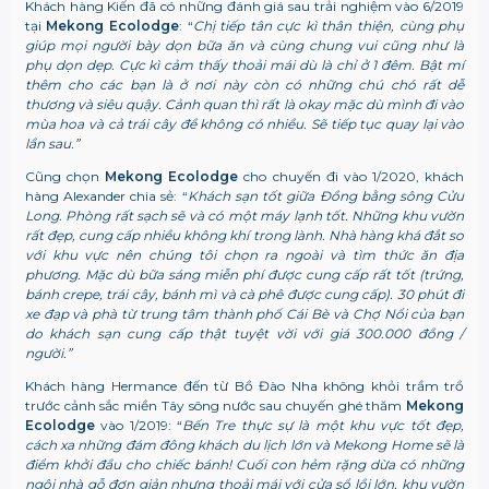
Khách hàng Kiến đã có những đánh giá sau trải nghiệm vào 6/2019
tại
Mekong Ecolodge
: “
Chị tiếp tân cực kì thân thiện, cùng phụ
giúp mọi người bày dọn bữa ăn và cùng chung vui cũng như là
phụ dọn dẹp. Cực kì cảm thấy thoải mái dù là chỉ ở 1 đêm. Bật mí
thêm cho các bạn là ở nơi này còn có những chú chó rất dễ
thương và siêu quậy. Cảnh quan thì rất là okay mặc dù mình đi vào
mùa hoa và cả trái cây đề không có nhiều. Sẽ tiếp tục quay lại vào
lần sau.”
Cũng chọn
Mekong Ecolodge
cho chuyến đi vào 1/2020, khách
hàng Alexander chia sẻ: “
Khách sạn tốt giữa Đồng bằng sông Cửu
Long. Phòng rất sạch sẽ và có một máy lạnh tốt. Những khu vườn
rất đẹp, cung cấp nhiều không khí trong lành. Nhà hàng khá đắt so
với khu vực nên chúng tôi chọn ra ngoài và tìm thức ăn địa
phương. Mặc dù bữa sáng miễn phí được cung cấp rất tốt (trứng,
bánh crepe, trái cây, bánh mì và cà phê được cung cấp). 30 phút đi
xe đạp và phà từ trung tâm thành phố Cái Bè và Chợ Nổi của bạn
do khách sạn cung cấp thật tuyệt vời với giá 300.000 đồng /
người.”
Khách hàng Hermance đến từ Bồ Đào Nha không khỏi trầm trồ
trước cảnh sắc miền Tây sông nước sau chuyến ghé thăm
Mekong
Ecolodge
vào 1/2019: “
Bến Tre thực sự là một khu vực tốt đẹp,
cách xa những đám đông khách du lịch lớn và Mekong Home sẽ là
điểm khởi đầu cho chiếc bánh! Cuối con hẻm rặng dừa có những
ngôi nhà gỗ đơn giản nhưng thoải mái với cửa sổ lồi lớn, khu vườn