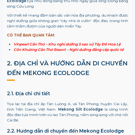
Ecolodge
tựa như đồng bằng thu nhỏ ngay giữa lòng Đồng bằng
sông Cửu Long.
Với thiết kế mang đậm bản sắc văn hóa địa phương, du khách được
nghỉ dưỡng giữa không gian “cây nhà lá vườn” độc đáo, trong tình
cảm thắm đượm của người dân miền Tây.
CÓ THỂ BẠN QUAN TÂM:
Vinpearl Cần Thơ – Khu nghỉ dưỡng 5 sao xứ Tây Đô Hoa Lệ
Cồn Khương Cần Thơ Resort – Nghỉ dưỡng đẳng cấp quốc tế
2. ĐỊA CHỈ VÀ HƯỚNG DẪN DI CHUYỂN
ĐẾN MEKONG ECOLODGE
2.1. Địa chỉ chi tiết
Tọa lạc tại địa chỉ ấp Tân Luông A, xã Tân Phong, huyện Cai Lậy,
tỉnh Tiền Giang, Việt Nam.
Mekong Silt Ecolodge
là công trình
độc đáo tựa mình trên cù lao Tân Phong, nằm song song với chợ nổi
Cái Bè.
2.2. Hướng dẫn di chuyển đến Mekong Ecolodge