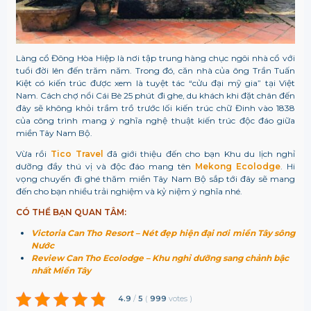
Làng cổ Đông Hòa Hiệp là nơi tập trung hàng chục ngôi nhà cổ với
tuổi đời lên đến trăm năm. Trong đó, căn nhà của ông Trần Tuấn
Kiệt có kiến trúc được xem là tuyệt tác “cửu đại mỹ gia” tại Việt
Nam. Cách chợ nổi Cái Bè 25 phút đi ghe, du khách khi đặt chân đến
đây sẽ không khỏi trầm trồ trước lối kiến trúc chữ Đinh vào 1838
của công trình mang ý nghĩa nghệ thuật kiến trúc độc đáo giữa
miền Tây Nam Bộ.
Vừa rồi
Tico Travel
đã giới thiệu đến cho bạn Khu du lịch nghỉ
dưỡng đầy thú vị và độc đáo mang tên
Mekong Ecolodge
. Hi
vọng chuyến đi ghé thăm miền Tây Nam Bộ sắp tới đây sẽ mang
đến cho bạn nhiều trải nghiệm và kỷ niệm ý nghĩa nhé.
CÓ THỂ BẠN QUAN TÂM:
Victoria Can Tho Resort – Nét đẹp hiện đại nơi miền Tây sông
Nước
Review Can Tho Ecolodge – Khu nghỉ dưỡng sang chảnh bậc
nhất Miền Tây
4.9
/
5
(
999
votes
)