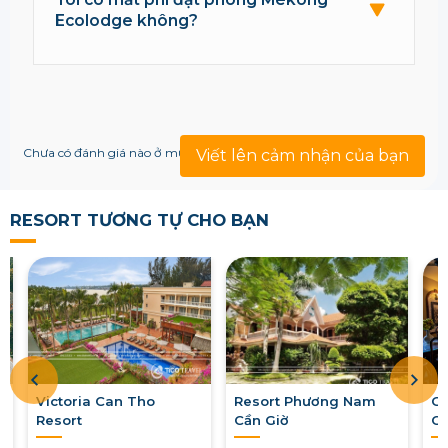
Ecolodge không?
Chưa có đánh giá nào ở mục này!
Viết lên cảm nhận của bạn
RESORT TƯƠNG TỰ CHO BẠN
Victoria Can Tho
Resort Phương Nam
Go
Resort
Cần Giờ
Củ