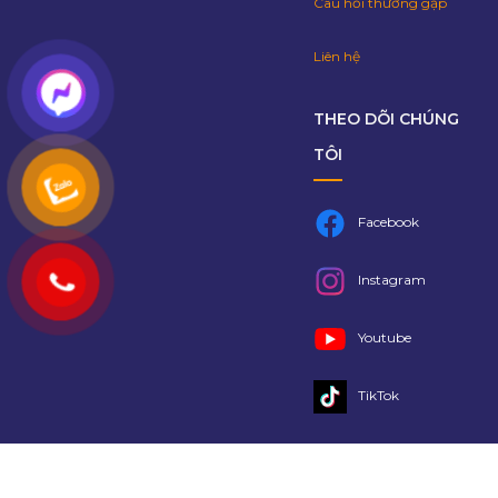
Câu hỏi thường gặp
Liên hệ
THEO DÕI CHÚNG
TÔI
Facebook
Instagram
Youtube
TikTok
Copyright 2021 @
Lalago
- Bản quyền thuộc về Lalago Group