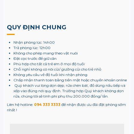
QUY ĐỊNH CHUNG
Nhận phòng lúc: 14h00
Trả phòng lúc: 12h00
Không cho phép mang theo vật nuôi
Đặt cọc trước để giữ căn
Phù hợp cho tất cả trẻ em ở mọi độ tuổi
Chỗ nghỉ không có nôi cũi/ giường cũi cho trẻ nhỏ
Không yêu cầu về độ tuổi khi nhận phòng
Chấp nhận thanh toán bằng tiền mặt hoặc chuyển khoản online
Quý khách vui lòng dọn dẹp, rửa chén bát, đồ dùng nấu bếp và
xếp vào đúng nơi quy định. Trường hợp Quý khách không dọn
rửa, chúng tôi sẽ tính phí phụ thu 200.000 đồng/ lần.
Liên hệ hotline:
094 333 3333
để nhận được ưu đãi đặt phòng sớm
nhất !