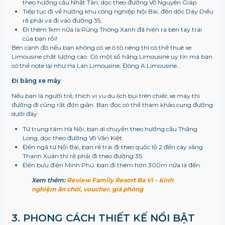
theo hướng cầu Nhật Tân, dọc theo đường Võ Nguyên Giáp.
Tiếp tục đi về hướng khu công nghiệp Nội Bài, đến dốc Dây Diều
rẽ phải và đi vào đường 35,
Đi thêm 1km nữa là Rừng Thông Xanh đã hiện ra bên tay trái
của bạn rồi!
Bên cạnh đó nếu bạn không có xe ô tô riêng thì có thể thuê xe
Limousine chất lượng cao. Có một số hãng Limousine uy tín mà bạn
có thể note lại như Hà Lan Limousine, Đông A Limousine…
Đi bằng xe máy
Nếu bạn là người trẻ, thích vi vu du lịch bụi trên chiếc xe máy thì
đường đi cũng rất đơn giản. Bạn đọc có thể tham khảo cung đường
dưới đây:
Từ trung tâm Hà Nội, bạn di chuyển theo hướng cầu Thăng
Long, dọc theo đường Võ Văn Kiệt.
Đến ngã tư Nội Bài, bạn rẽ trái đi theo quốc lộ 2 đến cây xăng
Thanh Xuân thì rẽ phải đi theo đường 35.
Đến bưu điện Minh Phú. bạn đi thêm hơn 300m nữa là đến.
Xem thêm:
Review Family Resort Ba Vì – kinh
nghiệm ăn chơi, voucher, giá phòng
3. PHONG CÁCH THIẾT KẾ NỔI BẬT