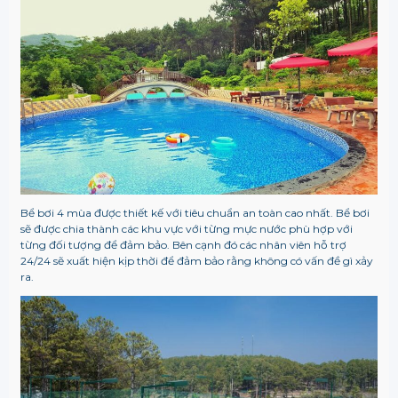
Bể bơi 4 mùa được thiết kế với tiêu chuẩn an toàn cao nhất. Bể bơi
sẽ được chia thành các khu vực với từng mực nước phù hợp với
từng đối tượng để đảm bảo. Bên cạnh đó các nhân viên hỗ trợ
24/24 sẽ xuất hiện kịp thời để đảm bảo rằng không có vấn đề gì xảy
ra.