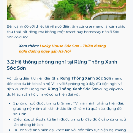
Bên cạnh đó với thiết kế villa cổ điển, ấm cúng se mang lại cảm giác
thư thái, rất riêng mà không một resort hay homestay nào ở Sóc
Sơn có được.
Xem thêm:
Lucky House Sóc Sơn – Thiên đường
nghỉ dưỡng ngay gần Hà Nội
3.2 Hệ thống phòng nghỉ
tại Rừng Thông Xanh
Sóc Sơn
Với tổng diện tích lên đến 5ha,
Rừng Thông Xanh Sóc Sơn
mang
đến cho du khách căn hộ Villa với 5 phòng ngủ đầy đủ tiện nghi và
dịch vụ chất lượng cao.
Rừng Thông Xanh Sóc Sơn
cung cấp cho
du khách căn hộ villa vô cùng hiện đại với:
5 phòng ngủ được trang bị Smart TV màn hình phẳng hiện đại,
giường nệm êm ái kích thước lớn đi kèm tủ quần áo, đựng đồ
siêu lớn.
Điều hòa, ghế sofa, tủ lạnh được trang bị đầy đủ ở cả phòng ngủ
lẫn phòng khách.
06 nhà vệ sinh hiện đại khép kín với bồn tắm sục hiện đại mang