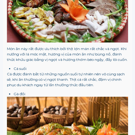
Món ăn này rất được ưu thích bởi thịt lợn mán rất chắc và ngọt. Khi
nướng với lá móc mật, hương vị của món ăn như bùng nổ, đánh
thức khứu giác bằng vị ngọt và hương thơm béo ngậy, đầy lôi cuốn.
Cá suối
Cá được đánh bắt từ những nguồn suối tự nhiên nên vô cùng sạch
sẽ, khi ăn thường có vị ngọt thanh. Thịt cá rất chắc, đậm vị chinh
phục du khách ngay từ lần thưởng thức đầu tiên.
Gà đồi