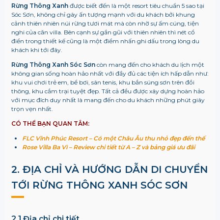
Rừng Thông Xanh
được biết đến là một resort tiêu chuẩn 5 sao tại
Sóc Sơn, không chỉ gây ấn tượng mạnh với du khách bởi khung
cảnh thiên nhiên núi rừng tươi mát mà còn nhờ sự ấm cúng, tiện
nghi của căn villa. Bên cạnh sự gần gũi với thiên nhiên thì nét cổ
điển trong thiết kế cũng là một điểm nhấn ghi dấu trong lòng du
khách khi tới đây.
Rừng Thông Xanh Sóc Sơn
còn mang đến cho khách du lịch một
không gian sống hoàn hảo nhất với đầy đủ các tiện ích hấp dẫn như:
khu vui chơi trẻ em, bể bơi, sân tenis, khu bắn súng sơn trên đồi
thông, khu cắm trại tuyệt đẹp. Tất cả đều được xây dựng hoàn hảo
với mục đích duy nhất là mang đến cho du khách những phút giây
trọn vẹn nhất.
CÓ THỂ BẠN QUAN TÂM:
FLC Vĩnh Phúc Resort – Có một Châu Âu thu nhỏ đẹp đến thế
Rose Villa Ba Vì – Review chi tiết từ A – Z và bảng giá ưu đãi
2. ĐỊA CHỈ VÀ HƯỚNG DẪN DI CHUYỂN
TỚI
RỪNG THÔNG XANH SÓC SƠN
2.1 Địa chỉ chi tiết