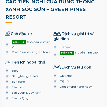
CÁC TIỆN NGHI CỦA RỪNG THÔNG
XANH SÓC SƠN – GREEN PINES
RESORT
Chỗ đậu xe
Dịch vụ giải trí và
gia đình
Chỗ đậu xe miễn
Miễn phí!
phí
Karaoke
Có chỗ đỗ xe riêng, an toàn
Truyền hình cáp
Miễn phí!
free
Tiện ích ngoài trời
Dịch vụ lau dọn
BBQ
Giặt khô
Bàn ghế ngoài trời
Giặt ủi
Ban công
Dọn phòng hàng ngày
Sân hiên
Sân vườn & Cây xanh
Sân thượng