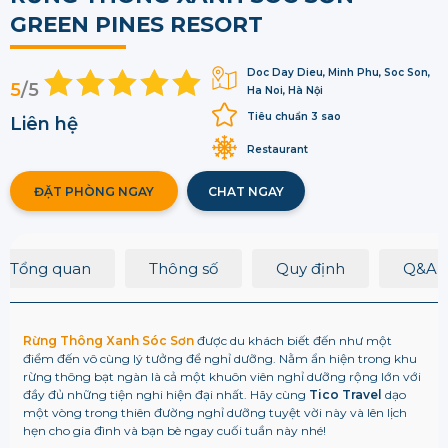
GREEN PINES RESORT
Doc Day Dieu, Minh Phu, Soc Son,
5
/5
Ha Noi, Hà Nội
Tiêu chuẩn 3 sao
Liên hệ
Restaurant
ĐẶT PHÒNG NGAY
CHAT NGAY
Tổng quan
Thông số
Quy định
Q&A
Rừng Thông Xanh Sóc Sơn
được du khách biết đến như một
điểm đến vô cùng lý tưởng để nghỉ dưỡng. Nằm ẩn hiện trong khu
rừng thông bạt ngàn là cả một khuôn viên nghỉ dưỡng rộng lớn với
đầy đủ những tiện nghi hiện đại nhất.
Hãy cùng
Tico Travel
dạo
một vòng trong thiên đường nghỉ dưỡng tuyệt vời này và lên lịch
hẹn cho gia đình và bạn bè ngay cuối tuần này nhé!