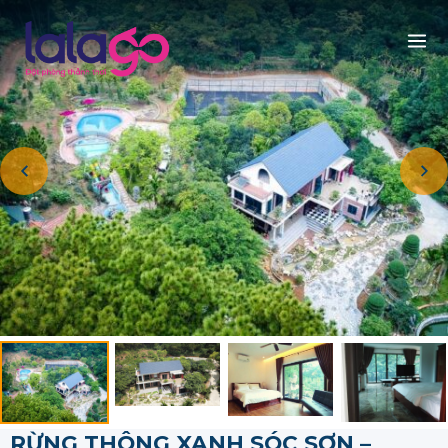
RỪNG THÔNG XANH SÓC SƠN –