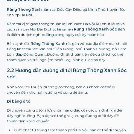
Rừng Thông Xanh
nằm tại Dốc Cây Diều, xã Minh Phú, huyện Sóc
Sơn, tp Hà Nội.
Nằm tại vị trí giao thông thuận lợi, chỉ cách Hà Nội 40 phút lái xe và
cách sân bay Nội Bài 15 phút lái xe nên
Rừng Thông Xanh Sóc sơn
là điểm du lịch nghỉ dưỡng trong ngày cực kỳ hoàn hảo.
Bên cạnh đó,
Rừng Thông Xanh
rất gần với các địa điểm du lịch nổi
tiếng khác tại Sóc Sơn như Đền Gióng, phủ Thành Chương, hồ Hàm
Lợn, đập Đồng Quan…Đường đi rất thuận tiện để du khách có thể
tham quan và trải nghiệm nhiều loại hình du lịch tại đây.
2.2 Hướng dẫn đường đi tới
Rừng Thông Xanh Sóc
sơn
Nhờ vào vị trí thuận lợi cho giao thông, nên du khách có thể di
chuyển đến khu nghỉ dưỡng vô cùng dễ dàng.
Đi bằng ô tô
Di chuyển bằng ô tô là lựa chọn hàng đầu của các gia đình khi đến
đây nghỉ dưỡng. Bạn đọc có thể ghi lại cung đường dưới đây để
thuận tiện khi di chuyển:
Xuất phát từ trung tâm thành phố Hà Nội, bạn có thể di chuyển