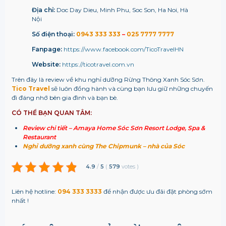
Địa chỉ:
Doc Day Dieu, Minh Phu, Soc Son, Ha Noi, Hà
Nội
Số điện thoại:
0943 333 333
–
025 7777 7777
Fanpage:
https://www.facebook.com/TicoTravelHN
Website:
https://ticotravel.com.vn
Trên đây là review về khu nghỉ dưỡng Rừng Thông Xanh Sóc Sơn.
Tico Travel
sẽ luôn đồng hành và cùng bạn lưu giữ những chuyến
đi đáng nhớ bên gia đình và bạn bè.
CÓ THỂ BẠN QUAN TÂM:
Review chi tiết – Amaya Home Sóc Sơn Resort Lodge, Spa &
Restaurant
Nghỉ dưỡng xanh cùng The Chipmunk – nhà của Sóc
4.9
/
5
(
579
votes
)
Liên hệ hotline:
094 333 3333
để nhận được ưu đãi đặt phòng sớm
nhất !