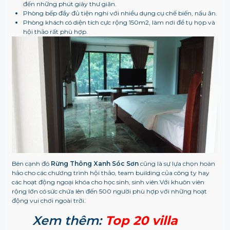
đến những phút giây thư giãn.
Phòng bếp đầy đủ tiện nghi với nhiều dụng cụ chế biến, nấu ăn.
Phòng khách có diện tích cực rộng 150m2, làm nơi để tụ họp và
hội thảo rất phù hợp.
Bên cạnh đó
Rừng Thông Xanh Sóc Sơn
cũng là sự lựa chọn hoàn
hảo cho các chương trình hội thảo, team building của công ty hay
các hoạt động ngoại khóa cho học sinh, sinh viên.Với khuôn viên
rộng lớn có sức chứa lên đến 500 người phù hợp với những hoạt
động vui chơi ngoài trời.
Xem thêm:
Top 20 villa