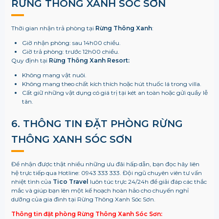
RỪNG THÔNG XANH SÓC SƠN
Thời gian nhận trả phòng tại
Rừng Thông Xanh
:
Giờ nhận phòng: sau 14h00 chiều.
Giờ trả phòng: trước 12h00 chiều.
Quy định tại
Rừng Thông Xanh Resort:
Không mang vật nuôi.
Không mang theo chất kích thích hoặc hút thuốc lá trong villa.
Cất giữ những vật dụng có giá trị tại két an toàn hoặc gửi quầy lễ
tân.
6. THÔNG TIN ĐẶT PHÒNG
RỪNG
THÔNG XANH SÓC SƠN
Để nhận được thật nhiều những ưu đãi hấp dẫn, bạn đọc hãy liên
hệ trực tiếp qua Hotline: 0943 333 333. Đội ngũ chuyên viên tư vấn
nhiệt tình của
Tico Travel
luôn túc trực 24/24h để giải đáp các thắc
mắc và giúp bạn lên một kế hoạch hoàn hảo cho chuyến nghỉ
dưỡng của gia đình tại Rừng Thông Xanh Sóc Sơn.
Thông tin đặt phòng Rừng Thông Xanh Sóc Sơn: