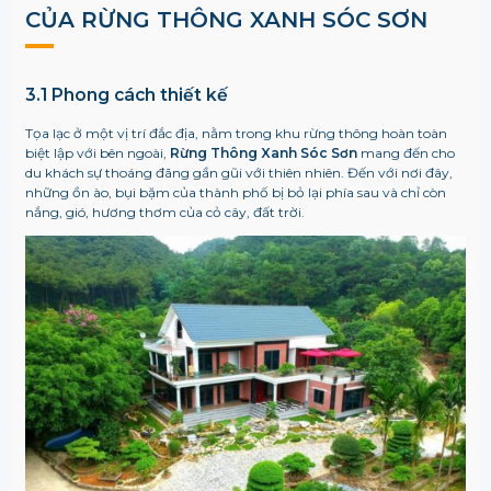
CỦA RỪNG THÔNG XANH SÓC SƠN
3.1 Phong cách thiết kế
Tọa lạc ở một vị trí đắc địa, nằm trong khu rừng thông hoàn toàn
biệt lập với bên ngoài,
Rừng Thông Xanh Sóc Sơn
mang đến cho
du khách sự thoáng đãng gần gũi với thiên nhiên. Đến với nơi đây,
những ồn ào, bụi bặm của thành phố bị bỏ lại phía sau và chỉ còn
nắng, gió, hương thơm của cỏ cây, đất trời.