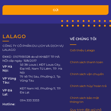
LALAGO
VỀ CHÚNG TÔI
CÔNG TY CỔ PHẦN DU LỊCH VÀ DỊCH VỤ
LALAGO
Giới thiệu Lalago
ĐKKD: 0107959328 do sở KH&ĐT TP.HÀ
NỘI cấp ngày: 15/8/2017
Chính sách thanh toán
Số 38 Louis I, KĐT Louis City,
VP Hà
Đại Mỗ, Nam Từ Liêm, TP. Hà
Nội:
Nội
Chính sách vận chuyển
79 Võ Thị Sáu, Phường 2, Tp.
VP Vũng
Vũng Tàu
Tàu:
Chính sách hủy/ hoàn trả
KĐT Nam Hồ, Phường 11, TP.
VP Đà
Đà Lạt
Lạt:
Chính sách bảo mật
094 333 3333
thông tin
Hotline:
Quy trình đặt giữ chỗ