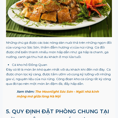
Những chú gà được các bác nông dân nuôi thả trên những ngọn đồi
của vùng núi Sóc Sơn, thấm đẫm hương vị của núi rừng. Gà đồi
được chế biến thành nhiều món hấp dẫn như: gà hấp lá chanh, gà
nướng, canh gà thu hút du khách ở mọi lứa tuổi.
Cá kho hồ Đồng Quan
Đây có lẽ là món ăn khó quên nhất với du khách khi đến nơi đây. Cá
được chọn lọc kỹ càng, được tẩm ướm vô cùng kỹ lưỡng với những
gia vị, nguyên liệu của núi rừng. Công đoạn kho cá cũng rất kỳ công
qua đó tạo nên một món ăn đậm đà, đầy hấp dẫn.
Xem thêm:
The Moonlight Sóc Sơn – Ngôi nhà kính
mộng mơ giữa lòng Hà Nội
5. QUY ĐỊNH ĐẶT PHÒNG CHUNG TẠI