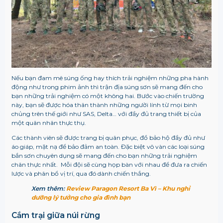
Nếu bạn đam mê súng ống hay thích trải nghiệm những pha hành
động như trong phim ảnh thì trận địa súng sơn sẽ mang đến cho
bạn những trải nghiệm có một không hai. Bước vào chiến trường
này, bạn sẽ được hóa thân thành những người lính từ mọi binh
chủng trên thế giới như SAS, Delta… với đầy đủ trang thiết bị của
một quân nhân thực thụ.
Các thành viên sẽ được trang bị quân phục, đồ bảo hộ đầy đủ như
áo giáp, mặt nạ để bảo đảm an toàn. Đặc biệt vô vàn các loại súng
bắn sơn chuyên dụng sẽ mang đến cho bạn những trải nghiệm
chân thực nhất. Mỗi đội sẽ cùng họp bàn với nhau để đưa ra chiến
lược và phân bổ vị trí, qua đó dành chiến thắng.
Xem thêm:
Review Paragon Resort Ba Vì – Khu nghỉ
dưỡng lý tưởng cho gia đình bạn
Cắm trại giữa núi rừng