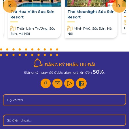
Trà Hoa Viên Sóc Sơn
The Moonlight Sóc Sơn
A
Resort
Resort
Hữ
Thôn Lâm Trường, Sóc
Minh Phú, Sóc Sơn, Hà
Sơn, Hà Nội
Nội
ĐĂNG KÝ NHẬN ƯU ĐÃI
50%
Đăng ký ngay để được giảm giá lên đến
.