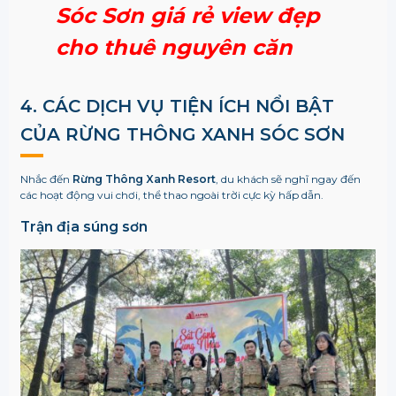
Sóc Sơn giá rẻ view đẹp
cho thuê nguyên căn
4. CÁC DỊCH VỤ TIỆN ÍCH NỔI BẬT
CỦA
RỪNG THÔNG XANH SÓC SƠN
Nhắc đến
Rừng Thông Xanh Resort
, du khách sẽ nghĩ ngay đến
các hoạt động vui chơi, thể thao ngoài trời cực kỳ hấp dẫn.
Trận địa súng sơn