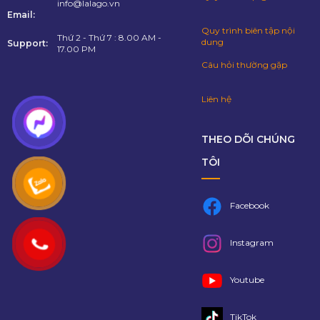
info@lalago.vn
Email:
Quy trình biên tập nội
Thứ 2 - Thứ 7 : 8.00 AM -
dung
Support:
17.00 PM
Câu hỏi thường gặp
Liên hệ
THEO DÕI CHÚNG
TÔI
Facebook
Instagram
Youtube
TikTok