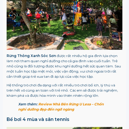
Rừng Thông Xanh Sóc Sơn
được rất nhiều hộ gia đình lựa chọn
làm nơi tham quan nghỉ dưỡng cho cả gia đình vào cuối tuần. Trẻ
nhỏ cũng là đối tượng được khu nghỉ dưỡng hết sức quan tâm. Sau
một tuần học tập mệt mỏi, việc vận động, vui chơi ngoài trời rất
cần thiết giúp trẻ xua tan đi áp lực của việc học tập.
Hệ thống trò chơi đa dạng với rất nhiều trò chơi bổ ích, lý thú và
trên hết vô cùng an toàn với trẻ nhỏ. Các em sẽ được trải nghiệm,
khám phá và được hòa mình vào thiên nhiên rộng lớn.
Xem thêm:
Review Nhà Bên Rừng U Lesa – Chốn
nghỉ dưỡng đẹp đến ngỡ ngàng
Bể bơi 4 mùa và sân tennis