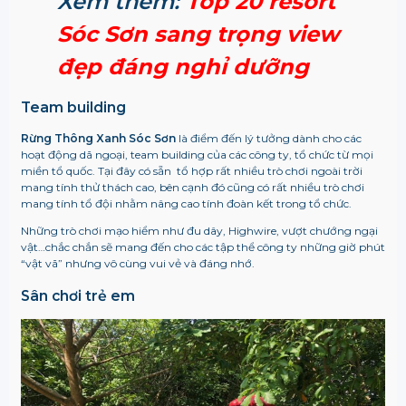
Xem thêm:
Top 20 resort
Sóc Sơn sang trọng view
đẹp đáng nghỉ dưỡng
Team building
Rừng Thông Xanh Sóc Sơn
là điểm đến lý tưởng dành cho các
hoạt động dã ngoại, team building của các công ty, tổ chức từ mọi
miền tổ quốc. Tại đây có sẵn tổ hợp rất nhiều trò chơi ngoài trời
mang tính thử thách cao, bên cạnh đó cũng có rất nhiều trò chơi
mang tính tổ đội nhằm nâng cao tính đoàn kết trong tổ chức.
Những trò chơi mạo hiểm như đu dây, Highwire, vượt chướng ngại
vật…chắc chắn sẽ mang đến cho các tập thể công ty những giờ phút
“vật vã” nhưng vô cùng vui vẻ và đáng nhớ.
Sân chơi trẻ em