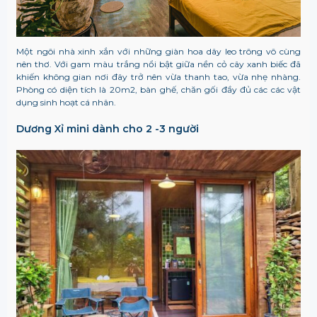
Một ngôi nhà xinh xắn với những giàn hoa dây leo trông vô cùng
nên thơ. Với gam màu trắng nổi bật giữa nền cỏ cây xanh biếc đã
khiến không gian nơi đây trở nên vừa thanh tao, vừa nhẹ nhàng.
Phòng có diện tích là 20m2, bàn ghế, chăn gối đầy đủ các các vật
dụng sinh hoạt cá nhân.
Dương Xỉ mini dành cho 2 -3 người