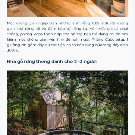
Một không gian ngập tràn những ánh nắng tươi mới với không
gian khá rộng rãi và đảm bảo sự riêng tư. Với mức giá cả phải
chăng, phòng Papa thích hợp cho những bạn trẻ đang muốn tìm
kiếm một không gian yên tĩnh để nghỉ ngơi. Phòng được setup 1
giường lớn gồm đầy đủ các tiện ích cơ bản cùng bữa sáng đầy dinh
dưỡng.
Nhà gỗ rừng thông dành cho 2 -3 người