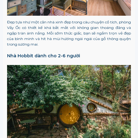
Đẹp tựa như một căn nhà xinh đẹp trong câu chuyện cổ tích, phòng
Vẩy Ốc có thiết kế khá bắt mắt với không gian thoáng đãng và
ngập tràn ánh nắng. Mỗi sớm thức giấc, bạn sẽ ngắm trọn vẻ đẹp
của bình minh và hít hà mùi hương ngái ngái của gỗ thông quyện
trong sương mai.
Nhà Hobbit dành cho 2-6 người