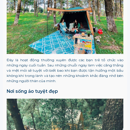
Đây là hoạt động thường xuyên được các bạn trẻ tổ chức vào
những ngày cuối tuần. Sau những chuỗi ngày làm việc căng thẳng
và mệt mỏi sẽ tuyệt vời biết bao khi bạn được tận hưởng một bầu
không khí trong lành và tạo nên những khoảnh khắc đáng nhớ bên
những người thân của mình.
Nơi sống ảo tuyệt đẹp