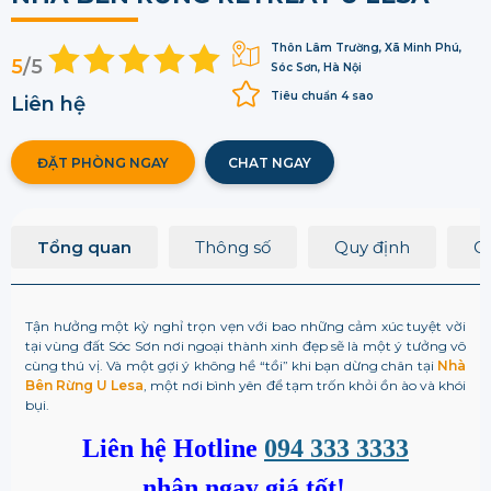
Thôn Lâm Trường, Xã Minh Phú,
5
/5
Sóc Sơn, Hà Nội
Tiêu chuẩn 4 sao
Liên hệ
ĐẶT PHÒNG NGAY
CHAT NGAY
Tổng quan
Thông số
Quy định
Q
Tận hưởng một kỳ nghỉ trọn vẹn với bao những cảm xúc tuyệt vời
tại vùng đất Sóc Sơn nơi ngoại thành xinh đẹp sẽ là một ý tưởng vô
cùng thú vị. Và một gợi ý không hề “tồi” khi bạn dừng chân tại
Nhà
Bên Rừng U Lesa
, một nơi bình yên để tạm trốn khỏi ồn ào và khói
bụi.
Liên hệ Hotline
094 333 3333
nhận ngay giá tốt!