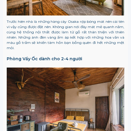
Trước hiên nhà là những hàng cây Osaka rợp bóng mát nên cái tên
vì vậy cũng được đặt nên. Không gian nơi đây mát mẻ quanh năm,
cùng hệ thống nội thất được làm từ gỗ rất thân thiện với thiên
nhiên. Những ánh đèn vàng ấm áp kết hợp với những hoa văn và
màu gỗ trầm sẽ khiến tâm hồn bạn bỗng quên đi hết những mệt
mỏi.
Phòng Vẩy Ốc dành cho 2-4 người