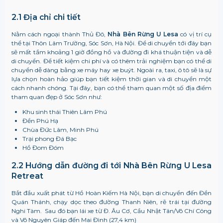
2.1 Địa chỉ chi tiết
Nằm cách ngoại thành Thủ Đô,
Nhà Bên Rừng U Lesa
có vị trí cụ
thể tại
Thôn Lâm Trường, Sóc Sơn, Hà Nội. Để di chuyển tới đây bạn
sẽ mất tầm khoảng 1 giờ đồng hồ và đường đi khá thuận tiện và dễ
di chuyển. Để tiết kiệm chi phí và có thêm trải nghiệm bạn có thể di
chuyển dễ dàng bằng xe máy hay xe buýt. Ngoài ra, taxi, ô tô sẽ là sự
lựa chọn hoàn hảo giúp bạn tiết kiệm thời gian và di chuyển một
cách nhanh chóng. Tại đây, bạn có thể tham quan một số địa điểm
tham quan đẹp ở Sóc Sơn như:
Khu sinh thái Thiên Lâm Phú
Đền Phú Hạ
Chùa Đức Lâm, Minh Phú
Trại phong Đá Bạc
Hồ Đom Đóm
2.2 Hướng dẫn đường đi tới
Nhà Bên Rừng U Lesa
R
etreat
Bắt đầu xuất phát từ Hồ Hoàn Kiếm Hà Nội, bạn di chuyển đến Đền
Quán Thánh, chạy dọc theo đường Thanh Niên, rẽ trái tại đường
Nghi Tàm. Sau đó bạn lái xe từ Đ. Âu Cơ, Cầu Nhật Tân/Võ Chí Công
và Võ Nguyên Giáp đến Mai Đình (27,4 km)