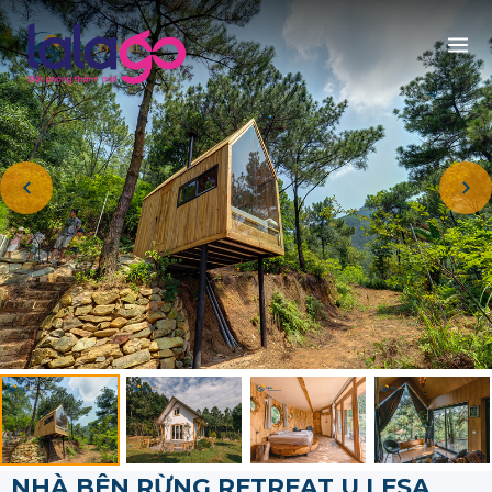
NHÀ BÊN RỪNG RETREAT U LESA