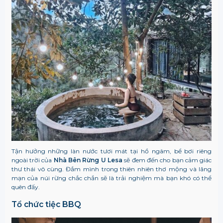
Tận hưởng những làn nước tươi mát tại hồ ngâm, bể bơi riêng
ngoài trời của
Nhà Bên Rừng U Lesa
sẽ đem đến cho bạn cảm giác
thư thái vô cùng. Đắm mình trong thiên nhiên thơ mộng và lãng
mạn của núi rừng chắc chắn sẽ là trải nghiệm mà bạn khó có thể
quên đấy.
Tổ chức tiệc BBQ