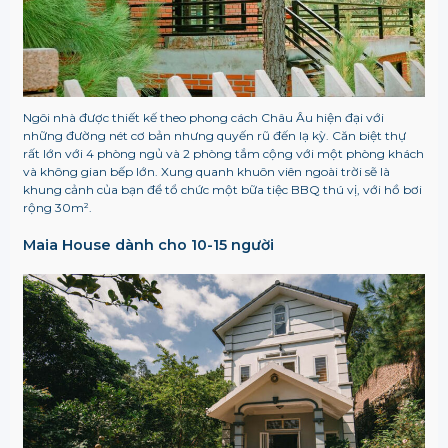
Ngôi nhà được thiết kế theo phong cách Châu Âu hiện đại với
những đường nét cơ bản nhưng quyến rũ đến lạ kỳ. Căn biệt thự
rất lớn với 4 phòng ngủ và 2 phòng tắm cộng với một phòng khách
và không gian bếp lớn. Xung quanh khuôn viên ngoài trời sẽ là
khung cảnh của bạn để tổ chức một bữa tiệc BBQ thú vị, với hồ bơi
rộng 30m².
Maia House dành cho 10-15 người