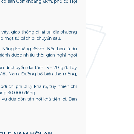
ạn có sân Golf khoảng 6km, phố cổ Hội
vậy, giao thông đi lại tại địa phương
ảo một số cách di chuyển sau.
 Nẵng khoảng 35km. Nếu bạn là du
 giành được nhiều thời gian nghỉ ngơi
n di chuyển dài tầm 15 – 20 giờ. Tuy
 Việt Nam. Đường bờ biển thơ mộng,
 chi phí đi lại khá rẻ, tuy nhiên chỉ
oảng 30.000 đồng.
vụ đưa đón tận nơi khá tiện lợi. Bạn
GOLF NAM HỘI AN