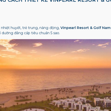
nhiệt huyết, trẻ trung, năng động,
Vinpearl Resort & Golf Nam
ghỉ dưỡng đẳng cấp tiêu chuẩn 5 sao.