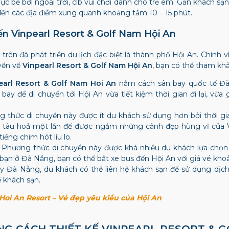
 vực bể bơi ngoài trời, clb vui chơi dành cho trẻ em. Gần khách s
 đến các địa điểm xung quanh khoảng tầm 10 – 15 phút.
n Vinpearl Resort & Golf Nam Hội An
n đà phát triển du lịch đặc biệt là thành phố Hội An. Chính vì 
uyển về
Vinpearl Resort & Golf Nam Hội An
, bạn có thể tham kh
earl Resort & Golf Nam Hoi An
nằm cách sân bay quốc tế Đà
ay để di chuyển tới Hội An vừa tiết kiệm thời gian đi lại, vừa
 thức di chuyển này được ít du khách sử dụng hơn bởi thời gia
 đi tàu hoả một lần để được ngắm những cảnh đẹp hùng vĩ của
ếng chim hót líu lo.
:
Phương thức di chuyển này được khá nhiều du khách lựa chọn bởi
bạn ở Đà Nẵng, bạn có thể bắt xe bus đến Hội An với giá vé kh
 Đà Nẵng, du khách có thể liên hệ khách sạn để sử dụng dịch 
ề khách sạn.
oi An Resort – Vẻ đẹp yêu kiều của Hội An
NG CÁCH THIẾT KẾ VINPEARL RESORT & 