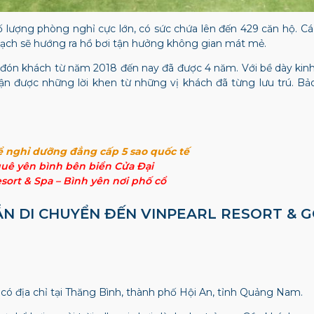
số lượng phòng nghỉ cực lớn, có sức chứa lên đến 429 căn hộ. C
sạch sẽ hướng ra hồ bơi tận hưởng không gian mát mẻ.
đón khách từ năm 2018 đến nay đã được 4 năm. Với bề dày kinh
ận được những lời khen từ những vị khách đã từng lưu trú. Bả
.
ể nghỉ dưỡng đẳng cấp 5 sao quốc tế
quê yên bình bên biển Cửa Đại
sort & Spa – Bình yên nơi phố cổ
DẪN DI CHUYỂN ĐẾN VINPEARL RESORT & 
có địa chỉ tại Thăng Bình, thành phố Hội An, tỉnh Quảng Nam.