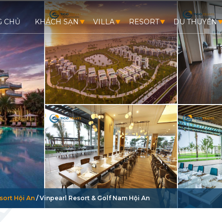
G CHỦ
KHÁCH SẠN
VILLA
RESORT
DU THUYỀN
sort Hội An
/
Vinpearl Resort & Golf Nam Hội An