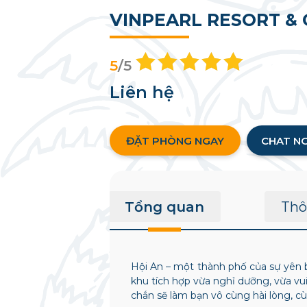
VINPEARL RESORT & 
5
/5
Liên hệ
ĐẶT PHÒNG NGAY
CHAT N
Tổng quan
Thô
Hội An – một thành phố của sự yên 
khu tích hợp vừa nghỉ dưỡng, vừa vui
chắn sẽ làm bạn vô cùng hài lòng, 