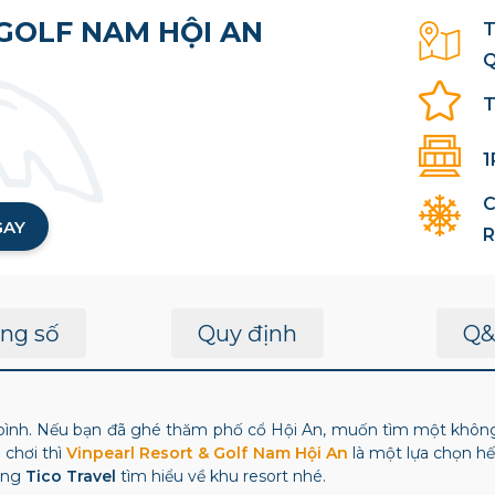
GOLF NAM HỘI AN
T
Q
T
1
C
GAY
R
ng số
Quy định
Q&
bình. Nếu bạn đã ghé thăm phố cổ Hội An, muốn tìm một không g
 chơi thì
Vinpearl Resort & Golf Nam Hội An
là một lựa chọn hế
cùng
Tico Travel
tìm hiểu về khu resort nhé.