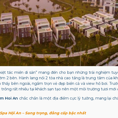
“kiệt tác miền di sản” mang đến cho bạn những trải nghiệm tuyệt
m 2 bên. Hành lang nối 2 tòa nhà cao tầng là trung tâm của kh
n thấy bên ngoài, ngắm trọn vẻ đẹp biển cả và view hồ bơi. Trướ
 trồng rất nhiều tại khách sạn tạo nên một môi trường tươi mới
am Hoi An
chắc chắn là một địa điểm cực lý tưởng, mang lại ch
 Spa Hội An – Sang trọng, đẳng cấp bậc nhất