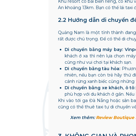
Khu resort có bãi biển riêng, có khu
An khoảng 13km. Bạn có thể lái taxi
2.2 Hướng dẫn di chuyển đế
Quảng Nam là một tỉnh thành đang trê
rất được chú trọng. Để có thể di ch
Di chuyển bằng máy bay:
Vinp
khách ở xa thì nên lựa chọn máy b
cũng như vui chơi tại khách sạn.
Di chuyển bằng tàu hỏa:
Phương
nhiên, nếu bạn còn trẻ hãy thử
cánh rừng xanh biếc cũng những ti
Di chuyển bằng xe khách, ô tô
phù hợp với du khách ở gần. Nếu 
Khi vào tới ga Đà Nẵng hoặc sân bay
cũng có thể thuê taxi tự di chuyển v
Xem thêm:
Review Boutique H
3. KHÔNG GIAN VÀ PHO