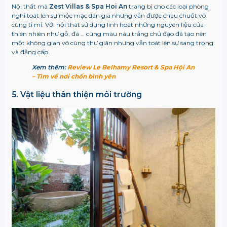
Nội thất mà
Zest Villas & Spa Hoi An
trang bị cho các loại phòng
nghỉ toát lên sự mộc mạc dân giã nhưng vẫn được chau chuốt vô
cùng tỉ mỉ. Với nội thât sử dụng linh hoạt những nguyên liệu của
thiên nhiên như gỗ, đá … cùng màu nâu trắng chủ đạo đã tạo nên
một không gian vô cùng thư giãn nhưng vẫn toát lên sự sang trọng
và đẳng cấp.
Xem thêm:
Review Le Belhamy Resort & Spa Hội An
– Tìm về nơi chốn bình yên
5. Vật liệu thân thiện môi trường