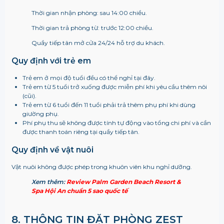
Thời gian nhận phòng: sau 14:00 chiều.
Thời gian trả phòng từ: trước 12:00 chiều.
Quầy tiếp tân mở cửa 24/24 hỗ trợ du khách.
Quy định với trẻ em
Trẻ em ở mọi độ tuổi đều có thể nghỉ tại đây.
Trẻ em từ 5 tuổi trở xuống được miễn phí khi yêu cầu thêm nôi
(cũi).
Trẻ em từ 6 tuổi đến 11 tuổi phải trả thêm phụ phí khi dùng
giường phụ.
Phí phụ thu sẽ không được tính tự động vào tổng chi phí và cần
được thanh toán riêng tại quầy tiếp tân.
Quy định về vật nuôi
Vật nuôi không được phép trong khuôn viên khu nghỉ dưỡng.
Xem thêm:
Review Palm Garden Beach Resort &
Spa Hội An chuẩn 5 sao quốc tế
8. THÔNG TIN ĐẶT PHÒNG ZEST