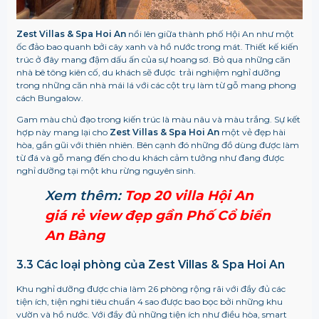
Zest Villas & Spa Hoi An
nổi lên giữa thành phố Hội An như một
ốc đảo bao quanh bởi cây xanh và hồ nước trong mát. Thiết kế kiến
trúc ở đây mang đậm dấu ấn của sự hoang sơ. Bỏ qua những căn
nhà bê tông kiên cố, du khách sẽ được trải nghiệm nghỉ dưỡng
trong những căn nhà mái lá với các cột trụ làm từ gỗ mang phong
cách Bungalow.
Gam màu chủ đạo trong kiến trúc là màu nâu và màu trắng. Sự kết
hợp này mang lại cho
Zest Villas & Spa Hoi An
một vẻ đẹp hài
hòa, gần gũi với thiên nhiên. Bên cạnh đó những đồ dùng được làm
từ đá và gỗ mang đến cho du khách cảm tưởng như đang được
nghỉ dưỡng tại một khu rừng nguyên sinh.
Xem thêm:
Top 20 villa Hội An
giá rẻ view đẹp gần Phố Cổ biển
An Bàng
3.3 Các loại phòng của Zest Villas & Spa Hoi An
Khu nghỉ dưỡng được chia làm 26 phòng rộng rãi với đầy đủ các
tiện ích, tiện nghi tiêu chuẩn 4 sao được bao bọc bởi những khu
vườn và hồ nước. Với đầy đủ những tiện ích như điều hòa, smart