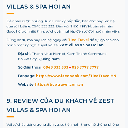
VILLAS & SPA HOI AN
Để nhận được những ưu đãi cực kỳ hấp dẫn, bạn đọc hãy liên hệ
qua số Hotline: 0943 333 333. Đến với
Tico Travel
, bạn sẽ nhận
được hỗ trợ nhiệt tình, sự chuyên nghiệp đến từ đội ngũ nhân viên.
Đừng do dự mà hãy liên hệ ngay với
Tico Travel
để tự lập nên cho
mình một kỳ nghỉ tuyệt vời tại
Zest Villas & Spa Hoi An
.
Địa chỉ:
Thanh Nhut Hamlet, Cam Thanh Commune
Hoi An City, Quảng Nam
Số điện thoại:
0943 333 333
–
025 7777 7777
Fanpage:
https://www.facebook.com/TicoTravelHN
Website:
https://ticotravel.com.vn
9. REVIEW CỦA DU KHÁCH VỀ ZEST
VILLAS & SPA HOI AN
Với sự chất lượng trong dịch vụ, sự tiện nghi trong hệ thống phòng