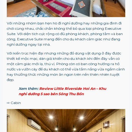
Với những nhóm bạn hẹn hò đi nghỉ dưỡng hay những gia đình đi
chơi cùng nhau, chắc chắn không thể bỏ qua loại phòng Executive
Suite. Với diện tích cực rộng có đủ phòng khách, phòng tắm và ban
công, Executive Suite mang đến cho du khách cảm giác như đang
nghỉ dưỡng ngay tại nhà.
Với kiến trúc hiện đại nhưng những đồ dùng vật dụng ở đây được
thiết kế mộc mạc, dân giã khiến cho du khách khi đến đây vẫn có
một cảm giác mới lạ, thú vị. Phòng còn có ban công hướng ra hồ
nước và vườn cây để du khách có thể vừa tắm nắng vừa ngắm cảnh
hay thưởng thức những món ăn ngon trên nền thiên nhiên tuyệt
đẹp.
Xem thêm:
Review Little Riverside Hoi An – Khu
nghỉ dưỡng 5 sao bên Sông Thu Bồn
⇨
Cabin