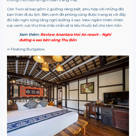
Còn Twin sẽ bao gồm 2 giường riêng biệt, phù hợp với những đôi
bạn thân đi du lịch. Bên cạnh đó phòng cũng được trang bị với đầy
đủ tiện nghi xứng tầng nghỉ dưỡng 4 sao. View ngắm thiên nhiên
cực xanh, cực thư thái chắc chắn sẽ là liều thuốc bổ cho tâm hồn.
Xem thêm:
Review Anantara Hoi An resort – Nghỉ
dưỡng 4 sao bên sông Thu Bồn
⇨ Floating Bungalow