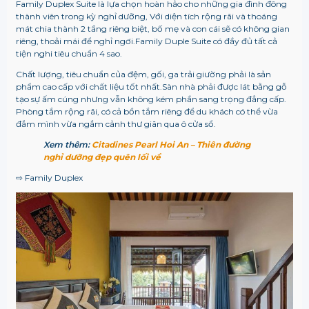
Family Duplex Suite là lựa chọn hoàn hảo cho những gia đình đông
thành viên trong kỳ nghỉ dưỡng, Với diện tích rộng rãi và thoáng
mát chia thành 2 tầng riêng biệt, bố mẹ và con cái sẽ có không gian
riêng, thoải mái để nghỉ ngơi.Family Duple Suite có đầy đủ tất cả
tiện nghi tiêu chuẩn 4 sao.
Chất lượng, tiêu chuẩn của đệm, gối, ga trải giường phải là sản
phẩm cao cấp với chất liệu tốt nhất.Sàn nhà phải được lát bằng gỗ
tạo sự ấm cúng nhưng vẫn không kém phần sang trọng đẳng cấp.
Phòng tắm rộng rãi, có cả bồn tắm riêng để du khách có thể vừa
đắm mình vừa ngắm cảnh thư giãn qua ô cửa sổ.
Xem thêm:
Citadines Pearl Hoi An – Thiên đường
nghỉ dưỡng đẹp quên lối về
⇨ Family Duplex