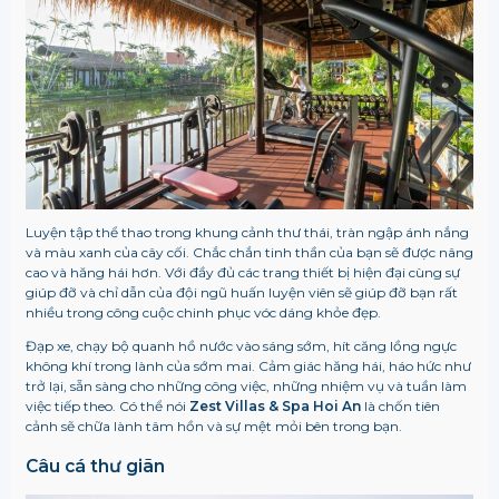
Luyện tập thể thao trong khung cảnh thư thái, tràn ngập ánh nắng
và màu xanh của cây cối. Chắc chắn tinh thần của bạn sẽ được nâng
cao và hăng hái hơn. Với đầy đủ các trang thiết bị hiện đại cùng sự
giúp đỡ và chỉ dẫn của đội ngũ huấn luyện viên sẽ giúp đỡ bạn rất
nhiều trong công cuộc chinh phục vóc dáng khỏe đẹp.
Đạp xe, chạy bộ quanh hồ nước vào sáng sớm, hít căng lồng ngực
không khí trong lành của sớm mai. Cảm giác hăng hái, háo hức như
trở lại, sẵn sàng cho những công việc, những nhiệm vụ và tuần làm
việc tiếp theo.
Có thể nói
Zest Villas & Spa Hoi An
là chốn tiên
cảnh sẽ chữa lành tâm hồn và sự mệt mỏi bên trong bạn.
Câu cá thư giãn