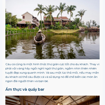
Câu cá cũng là một hình thức thư giãn cực tốt cho du khách. Thay vì
phải vội vàng hãy ngồi nghỉ ngơi thư giãn, ngắm nhìn thiên nhiên
tuyệt đẹp xung quanh mình. Và sau một lúc thả mồi, nếu may mắn
du khách có thể câu được cá và sử dụng nó để chế biến các món ăn
ngon đãi người thân và bạn bè.
Ẩm thực và quầy bar