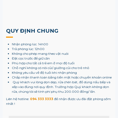
QUY ĐỊNH CHUNG
Nhận phòng lúc: 14h00
Trả phòng lúc: 12h00
Không cho phép mang theo vật nuôi
Đặt cọc trước để giữ căn
Phù hợp cho tất cả trẻ em ở mọi độ tuổi
Chỗ nghỉ không có nôi cũi/ giường cũi cho trẻ nhỏ
Không yêu cầu về độ tuổi khi nhận phòng
Chấp nhận thanh toán bằng tiền mặt hoặc chuyển khoản online
Quý khách vui lòng dọn dẹp, rửa chén bát, đồ dùng nấu bếp và
xếp vào đúng nơi quy định. Trường hợp Quý khách không dọn
rửa, chúng tôi sẽ tính phí phụ thu 200.000 đồng/ lần.
Liên hệ hotline:
094 333 3333
để nhận được ưu đãi đặt phòng sớm
nhất !