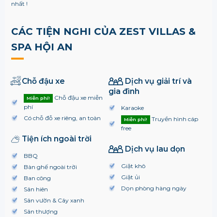
nhất !
CÁC TIỆN NGHI CỦA ZEST VILLAS &
SPA HỘI AN
Chỗ đậu xe
Dịch vụ giải trí và
gia đình
Chỗ đậu xe miễn
Miễn phí!
phí
Karaoke
Có chỗ đỗ xe riêng, an toàn
Truyền hình cáp
Miễn phí!
free
Tiện ích ngoài trời
Dịch vụ lau dọn
BBQ
Giặt khô
Bàn ghế ngoài trời
Giặt ủi
Ban công
Dọn phòng hàng ngày
Sân hiên
Sân vườn & Cây xanh
Sân thượng