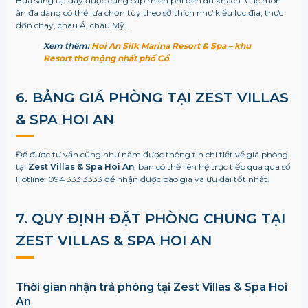
Bữa sáng tại đây được cung cấp miễn phí đến du khách. Các món
ăn đa dạng có thể lựa chọn tùy theo sở thích như kiểu lục địa, thực
đơn chay, châu Á, châu Mỹ…
Xem thêm:
Hoi An Silk Marina Resort & Spa – khu
Resort thơ mộng nhất phố Cổ
6. BẢNG GIÁ PHÒNG TẠI ZEST VILLAS
& SPA HOI AN
Để được tư vấn cũng như nắm được thông tin chi tiết về giá phòng
tại
Zest Villas & Spa Hoi An
, bạn có thể liên hệ trực tiếp qua qua số
Hotline: 094 333 3333 để nhận được báo giá và ưu đãi tốt nhất.
7. QUY ĐỊNH ĐẶT PHÒNG CHUNG TẠI
ZEST VILLAS & SPA HOI AN
Thời gian nhận trả phòng tại Zest Villas & Spa Hoi
An