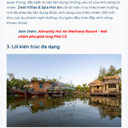
quan trọng, đặc biệt là việc tận dụng những yếu tố của ánh sáng tự
nhiên.
Zest Villas & Spa Hoi An
với lối kiến trúc theo thiên hướng
mở đã khéo léo tận dụng được ánh sáng của thiên nhiên. Để mỗi
khu vực du khách nghỉ dưỡng, thư giãn đều tràn đầy ánh nắng
khoan khoái.
Xem thêm:
Almanity Hoi An Wellness Resort – Nét
chấm phá giữa lòng Phố Cổ
3. Lối kiến trúc đa dạng