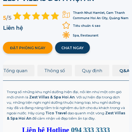
Thanh Nhut Hamlet, Cam Thanh
5
/5
Commune Hoi An City, Quảng Nam
Tiêu chuẩn 4 sao
Liên hệ
Spa, Restaurant
ĐẶT PHÒNG NGAY
CHAT NGAY
Tổng quan
Thông số
Quy định
Q&A
Trong số những khu nghỉ dưỡng hiện đại, nổi lên như một cơn gió
mới chính là
Zest Villas & Spa Hoi An
. Với sự hiện đại trong dịch
vụ, những tiện nghi nghỉ dưỡng thuộc hàng top, khu nghỉ dưỡng
này đã và đang nâng tầm trải nghiệm du lịch cho du khách trong và
ngoài nước.
Hãy cùng
Tico Travel
dạo quanh một vòng
Zest Villas
& Spa Hoi An
để cảm nhận vẻ đẹp tiềm ẩn tại đây.
Liên hệ Hotline
094 333 3333