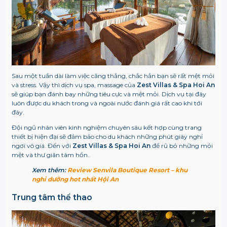
Sau một tuần dài làm việc căng thẳng, chắc hẳn bạn sẽ rất mệt mỏi
và stress. Vậy thì dịch vụ spa, massage của
Zest Villas & Spa Hoi An
sẽ giúp bạn đánh bay những tiêu cực và mệt mỏi. Dịch vụ tại đây
luôn được du khách trong và ngoài nước đánh giá rất cao khi tới
đây.
Đội ngũ nhân viên kinh nghiệm chuyên sâu kết hợp cùng trang
thiết bị hiện đại sẽ đảm bảo cho du khách những phút giây nghỉ
ngơi vô giá. Đến với
Zest Villas & Spa Hoi An
để rũ bỏ những mỏi
mệt và thư giãn tâm hồn..
Xem thêm:
Review Senvila Boutique Resort – khu
nghỉ dưỡng hot nhất Hội An
Trung tâm thể thao