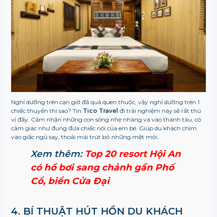
Nghỉ dưỡng trên cạn giờ đã quá quen thuộc, vậy nghỉ dưỡng trên 1
chiếc thuyền thì sao? Tin
Tico Travel
đi trải nghiệm này sẽ rất thú
vị đấy. Cảm nhận những con sóng nhẹ nhàng va vào thành tàu, có
cảm giác như đung đưa chiếc nôi của em bé. Giúp du khách chìm
vào giấc ngủ say, thoải mái trút bỏ những mệt mỏi.
Xem thêm:
Top 20 resort Hội An
có hồ bơi sang chảnh gần Phố
Cổ, biển Cửa Đại
4. BÍ THUẬT HÚT HỒN DU KHÁCH