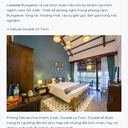
Lakeside Bungalow là lựa chọn hoàn hảo cho du khách ưa thích
ngắm view hồ nước. Thiết kế phòng nghỉ mang phong cách
Bungalow rộng rãi, thoáng mát, tạo sự gần gũi, dân giã trong trải
nghiệm.
⇨ Deluxe Double Or Twin
Phòng Deluxe chia thành 2 loại: Double và Twin. Double sẽ được
trang bị 1 giường đôi lớn phù hợp với những đôi tình nhân, hay vợ
chồng mới cưới đi nghỉ tuần trăng mật.