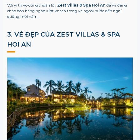
Với vị trí vô cùng thuận lợi,
Zest Villas & Spa Hoi An
đã và đang
chào đón hàng ngàn lượt khách trong và ngoài nước đến nghỉ
dưỡng mỗi năm.
3. VẺ ĐẸP CỦA ZEST VILLAS & SPA
HOI AN