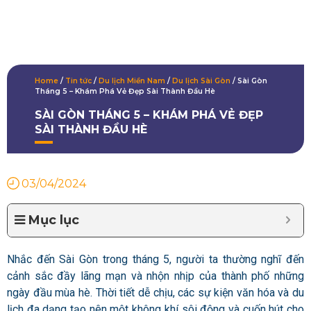
Home
/
Tin tức
/
Du lịch Miền Nam
/
Du lịch Sài Gòn
/
Sài Gòn
Tháng 5 – Khám Phá Vẻ Đẹp Sài Thành Đầu Hè
SÀI GÒN THÁNG 5 – KHÁM PHÁ VẺ ĐẸP
SÀI THÀNH ĐẦU HÈ
03/04/2024
Mục lục
Nhắc đến Sài Gòn trong tháng 5, người ta thường nghĩ đến
cảnh sắc đầy lãng mạn và nhộn nhịp của thành phố những
ngày đầu mùa hè. Thời tiết dễ chịu, các sự kiện văn hóa và du
lịch đa dạng tạo nên một không khí sôi động và cuốn hút cho