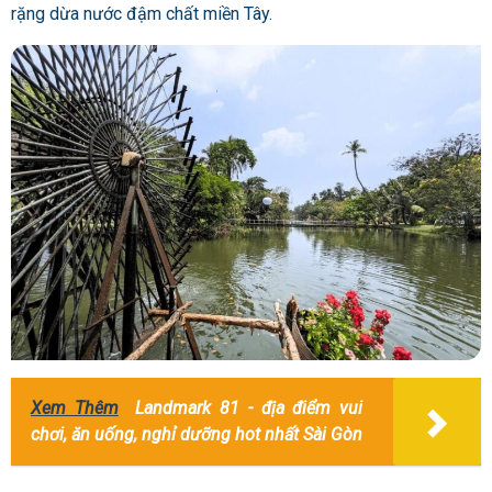
rặng dừa nước đậm chất miền Tây.
Xem Thêm
Landmark 81 - địa điểm vui
chơi, ăn uống, nghỉ dưỡng hot nhất Sài Gòn