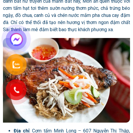
danh bất hư truyền của mảnh đất này, Món ăn quen thuộc với
cơm tấm hạt tơi thêm sườn nướng thơm phức, chả trứng béo
ngậy, đồ chua, canh củ và chén nước mắm pha chua cay đậm
đà. Chỉ có thể thối đã tạo nên hương vị thơm ngon đậm chất
Sài thành làm mê đắm biết bao thực khách phương xa.
Địa chỉ
: Cơm tấm Minh Long – 607 Nguyễn Thị Thập,