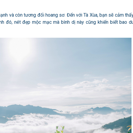
i lạnh và còn tương đối hoang sơ. Đến với Tà Xùa, bạn sẽ cảm thấ
h đó, nét đẹp mộc mạc mà bình dị này cũng khiến biết bao d