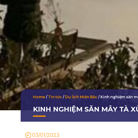
Home
/
Tin tức
/
Du lịch Miền Bắc
/
Kinh nghiệm săn mâ
KINH NGHIỆM SĂN MÂY TÀ 
03/01/2023