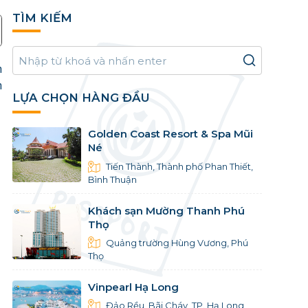
TÌM KIẾM
n
h
LỰA CHỌN HÀNG ĐẦU
Golden Coast Resort & Spa Mũi
Né
Tiến Thành, Thành phố Phan Thiết,
Bình Thuận
Khách sạn Mường Thanh Phú
Thọ
Quảng trường Hùng Vương, Phú
Thọ
Vinpearl Hạ Long
Đảo Rều, Bãi Cháy, TP. Hạ Long,