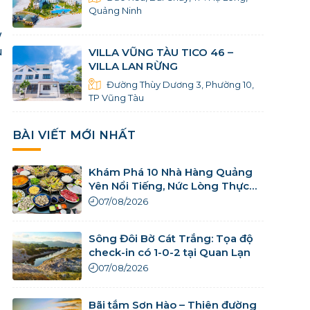
Quảng Ninh
y
u
VILLA VŨNG TÀU TICO 46 –
VILLA LAN RỪNG
Đường Thùy Dương 3, Phường 10,
TP Vũng Tàu
BÀI VIẾT MỚI NHẤT
Khám Phá 10 Nhà Hàng Quảng
Yên Nổi Tiếng, Nức Lòng Thực
Khách
07/08/2026
Sông Đôi Bờ Cát Trắng: Tọa độ
check-in có 1-0-2 tại Quan Lạn
07/08/2026
Bãi tắm Sơn Hào – Thiên đường