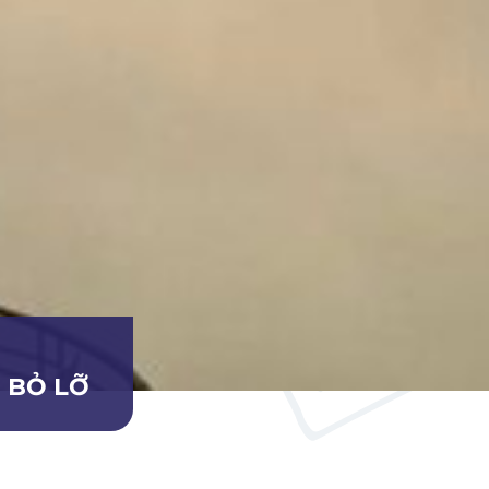
 BỎ LỠ