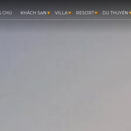
G CHỦ
KHÁCH SẠN
VILLA
RESORT
DU THUYỀN