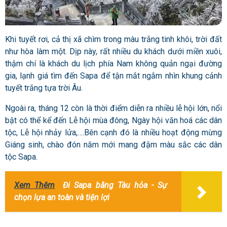
Khi tuyết rơi, cả thị xã chìm trong màu trắng tinh khôi, trời đất
như hòa làm một. Dịp này, rất nhiều du khách dưới miền xuôi,
thậm chí là khách du lịch phía Nam không quản ngại đường
gia, lạnh giá tìm đến Sapa để tận mắt ngắm nhìn khung cảnh
tuyết trắng tựa trời Âu.
Ngoài ra, tháng 12 còn là thời điểm diễn ra nhiều lễ hội lớn, nổi
bật có thể kể đến Lễ hội mùa đông, Ngày hội văn hoá các dân
tộc, Lễ hội nhảy lửa,….Bên cạnh đó là nhiều hoạt động mừng
Giáng sinh, chào đón năm mới mang đậm màu sắc các dân
tộc Sapa.
Xem Thêm
Đi Sapa bằng Tàu hỏa - Sự
chọn lựa an toàn và tiện lợi