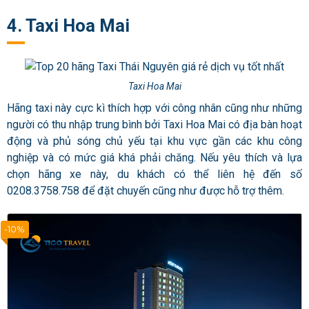
4. Taxi Hoa Mai
Taxi Hoa Mai
Hãng taxi này cực kì thích hợp với công nhân cũng như những
người có thu nhập trung bình bởi Taxi Hoa Mai có địa bàn hoạt
động và phủ sóng chủ yếu tại khu vực gần các khu công
nghiệp và có mức giá khá phải chăng. Nếu yêu thích và lựa
chọn hãng xe này, du khách có thể liên hệ đến số
0208.3758.758 để đặt chuyến cũng như được hỗ trợ thêm.
-10%