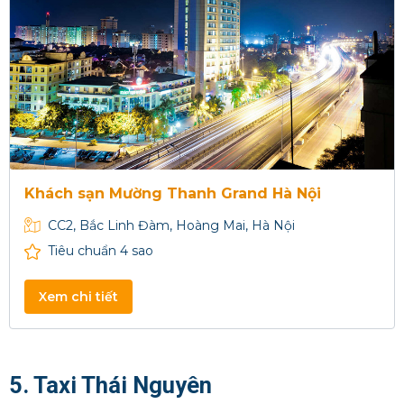
Khách sạn Mường Thanh Grand Hà Nội
CC2, Bắc Linh Đàm, Hoàng Mai, Hà Nội
Tiêu chuẩn 4 sao
Xem chi tiết
5. Taxi Thái Nguyên