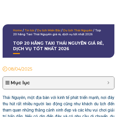
Home
/
Tin tức
/
Du lịch Miền Bắc
/
Du lịch Thái Nguyên
/
Top
20 hãng Taxi Thái Nguyên giá rẻ, dịch vụ tốt nhất 2026
TOP 20 HÃNG TAXI THÁI NGUYÊN GIÁ RẺ,
DỊCH VỤ TỐT NHẤT 2026
08/04/2025
Mục lục
Thái Nguyên, một địa bàn với kinh tế phát triển mạnh, nơi đây
thu hút rất nhiều người lao động cũng như khách du lịch đến
tham quan những thắng cảnh xinh đẹp và các khu vui chơi giải
trí hấp dẫn. Nếu có dịp đến đây và có nhu cầu di chuyển, du