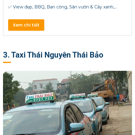
✅ View đẹp, BBQ, Ban công, Sân vườn & Cây xanh,…
Xem chi tiết
3. Taxi Thái Nguyên Thái Bảo