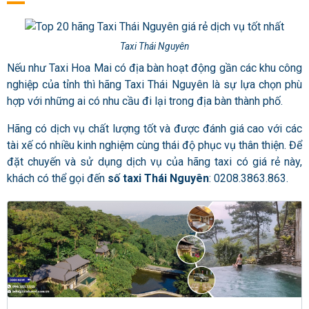
Taxi Thái Nguyên
Nếu như Taxi Hoa Mai có địa bàn hoạt động gần các khu công
nghiệp của tỉnh thì hãng Taxi Thái Nguyên là sự lựa chọn phù
hợp với những ai có nhu cầu đi lại trong địa bàn thành phố.
Hãng có dịch vụ chất lượng tốt và được đánh giá cao với các
tài xế có nhiều kinh nghiệm cùng thái độ phục vụ thân thiện. Để
đặt chuyến và sử dụng dịch vụ của hãng taxi có giá rẻ này,
khách có thể gọi đến
số taxi Thái Nguyên
: 0208.3863.863.