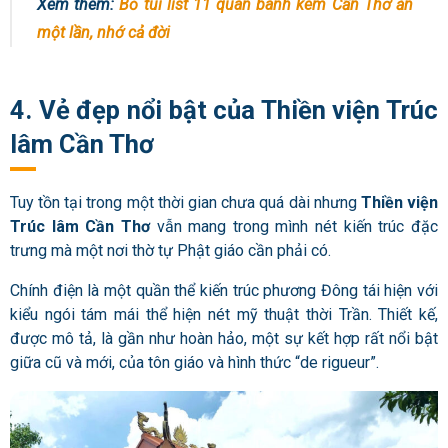
Xem thêm:
Bỏ túi list 11 quán bánh kem Cần Thơ ăn
một lần, nhớ cả đời
4. Vẻ đẹp nổi bật của Thiền viện Trúc
lâm Cần Thơ
Tuy tồn tại trong một thời gian chưa quá dài nhưng
Thiền viện
Trúc lâm Cần Thơ
vẫn mang trong mình nét kiến ​​trúc đặc
trưng mà một nơi thờ tự Phật giáo cần phải có.
Chính điện là một quần thể kiến ​​trúc phương Đông tái hiện với
kiểu ngói tám mái thể hiện nét mỹ thuật thời Trần. Thiết kế,
được mô tả, là gần như hoàn hảo, một sự kết hợp rất nổi bật
giữa cũ và mới, của tôn giáo và hình thức “de rigueur”.