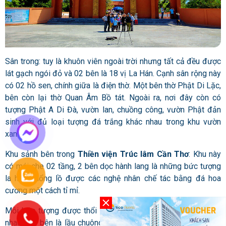
Sân trong: tuy là khuôn viên ngoài trời nhưng tất cả đều được
lát gạch ngói đỏ và 02 bên là 18 vị La Hán. Cạnh sân rộng này
có 02 hồ sen, chính giữa là điện thờ. Một bên thờ Phật Di Lặc,
bên còn lại thờ Quan Âm Bồ tát. Ngoài ra, nơi đây còn có
tượng Phật A Di Đà, vườn lan, chuồng công, vườn Phật đản
sinh với đủ loại tượng đá trắng khác nhau trong khu vườn
xanh mát.
Khu sảnh bên trong
Thiền viện Trúc lâm Cần Thơ
: Khu này
có mái che 02 tầng, 2 bên dọc hành lang là những bức tượng
la hán khổng lồ được các nghệ nhân chế tác bằng đá hoa
cương một cách tỉ mỉ.
Mỗi bức tượng được thổi hồn đều mang một thần thái khác
nhau. Hai bên là lầu chuông và lầu trống, 03 gian có mái che