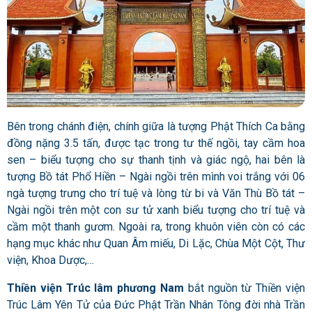
Bên trong chánh điện, chính giữa là tượng Phật Thích Ca bằng
đồng nặng 3.5 tấn, được tạc trong tư thế ngồi, tay cầm hoa
sen – biểu tượng cho sự thanh tịnh và giác ngộ, hai bên là
tượng Bồ tát Phổ Hiền – Ngài ngồi trên mình voi trắng với 06
ngà tượng trưng cho trí tuệ và lòng từ bi và Văn Thù Bồ tát –
Ngài ngồi trên một con sư tử xanh biểu tượng cho trí tuệ và
cầm một thanh gươm. Ngoài ra, trong khuôn viên còn có các
hạng mục khác như Quan Âm miếu, Di Lặc, Chùa Một Cột, Thư
viện, Khoa Dược,…
Thiền viện Trúc lâm phương Nam
bắt nguồn từ
Thiền viện
Trúc Lâm Yên Tử của Đức Phật Trần Nhân Tông đời nhà Trần