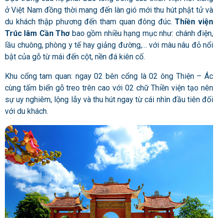
ở Việt Nam đồng thời mang đến làn gió mới thu hút phật tử và
du khách thập phương đến tham quan đông đúc.
Thiền viện
Trúc lâm Cần Thơ
bao gồm nhiều hạng mục như: chánh điện,
lầu chuông, phòng y tế hay giảng đường,… với màu nâu đỏ nổi
bật của gỗ từ mái đến cột, nền đá kiên cố.
Khu cổng tam quan: ngay 02 bên cổng là 02 ông Thiện – Ác
cùng tấm biển gỗ treo trên cao với 02 chữ Thiền viện
tạo nên
sự uy nghiêm, lộng lẫy và thu hút ngay từ cái nhìn đầu tiên đối
với du khách.