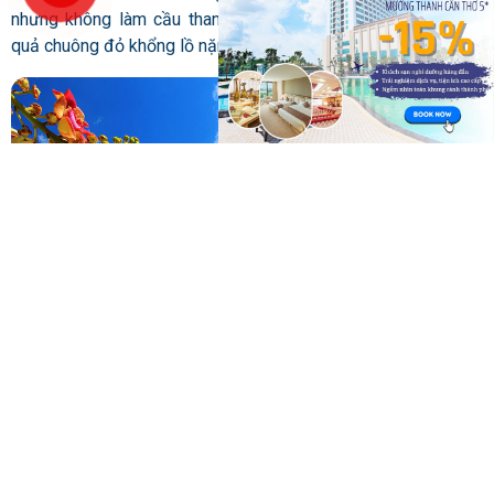
nhưng không làm cầu thang đi lên. Tại tháp chuông có một
quả chuông đỏ khổng lồ nặng 1.5 tấn.
Tất cả 44 chiếc cột định trong thiền viện
đều được dựng bằng
gỗ lim, mạ vàng rực rỡ và bên dưới là bệ đá kiên cố. Ngoài ra
còn có nhiều chi tiết trang trí công phu như: hạc đứng trên