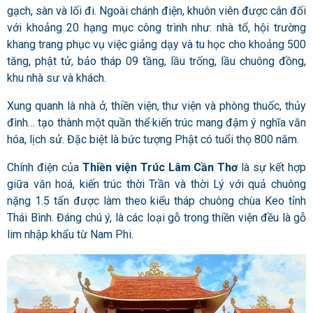
gạch, sàn và lối đi. Ngoài chánh điện, khuôn viên được cân đối
với khoảng 20 hạng mục công trình như: nhà tổ, hội trường
khang trang phục vụ việc giảng dạy và tu học cho khoảng 500
tăng, phật tử, bảo tháp 09 tầng, lầu trống, lầu chuông đồng,
khu nhà sư và khách.
Xung quanh là nhà ở, thiền viện, thư viện và phòng thuốc, thủy
đình… tạo thành một quần thể kiến ​​trúc mang đậm ý nghĩa văn
hóa, lịch sử. Đặc biệt là bức tượng Phật có tuổi thọ 800 năm.
Chính điện của
Thiền viện Trúc Lâm Cần Thơ
là sự kết hợp
giữa văn hoá, kiến trúc thời Trần và thời Lý với quả chuông
nặng 1.5 tấn được làm theo kiểu tháp chuông chùa Keo tỉnh
Thái Bình. Đáng chú ý, là các loại gỗ trong thiền viện đều là gỗ
lim nhập khẩu từ Nam Phi.