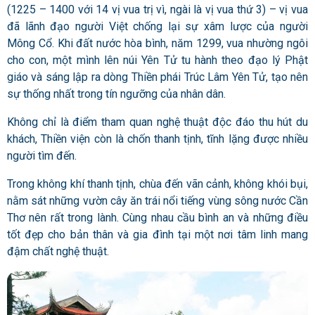
(1225 – 1400 với 14 vị vua trị vì, ngài là vị vua thứ 3) – vị vua
đã lãnh đạo người Việt chống lại sự xâm lược của người
Mông Cổ. Khi đất nước hòa bình, năm 1299, vua nhường ngôi
cho con, một mình lên núi Yên Tử tu hành theo đạo lý Phật
giáo và sáng lập ra dòng Thiền phái Trúc Lâm Yên Tử, tạo nên
sự thống nhất trong tín ngưỡng của nhân dân.
Không chỉ là điểm tham quan nghệ thuật độc đáo thu hút du
khách,
Thiền viện
còn là chốn thanh tịnh, tĩnh lặng được nhiều
người tìm đến.
Trong không khí thanh tịnh, chùa đến vãn cảnh, không khói bụi,
nằm sát những vườn cây ăn trái nổi tiếng vùng sông nước Cần
Thơ nên rất trong lành. Cùng nhau cầu bình an và những điều
tốt đẹp cho bản thân và gia đình tại một nơi tâm linh mang
đậm chất nghệ thuật.