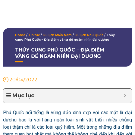
Home
/
Tin tức
/
Du lịch Miền Nam
/
Du lịch Phú Quốc
/
Thủy
cung Phú Quốc – Địa điểm vàng để ngắm nhìn đại dương
THỦY CUNG PHÚ QUỐC – ĐỊA ĐIỂM
VÀNG ĐỂ NGẮM NHÌN ĐẠI DƯƠNG
20/04/2022
Mục lục
Phú Quốc nổi tiếng là vùng đảo xinh đẹp với các mặt là đại
dương bao la với hàng ngàn loài sinh vật biển, nhiều chủng
loại thậm chí là các loài quý hiếm. Một trong những địa điểm
tham quan hot nhất mà không thể không ghé đến khi đến với