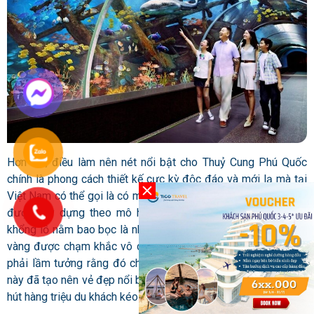
Hơn thế, điều làm nên nét nổi bật cho Thuỷ Cung Phú Quốc
chính là phong cách thiết kế cực kỳ độc đáo và mới lạ mà tại
Việt Nam có thể gọi là có một không hai. Thuỷ Cung Phú Quốc
được xây dựng theo mô hình một con kim quy – rùa vàng
khổng lồ nằm bao bọc là những mảnh rừng xanh tươi tốt. Rùa
vàng được chạm khắc vô cùng tinh xảo, tỉ mỉ khiến du khách
phải lầm tưởng rằng đó chính là rùa thật. Chính nét độc đáo
này đã tạo nên vẻ đẹp nổi bật cho Thuỷ Cung Phú Quốc và thu
hút hàng triệu du khách kéo về nơi đây.