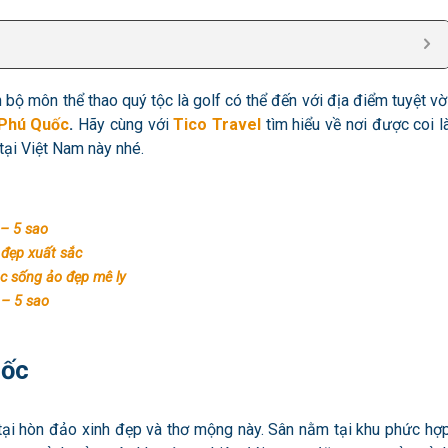
bộ môn thể thao quý tộc là golf có thể đến với địa điểm tuyệt vờ
 Phú Quốc
.
Hãy cùng với
Tico Travel
tìm hiểu về nơi được coi l
tại Việt Nam này nhé.
 – 5 sao
 đẹp xuất sắc
c sống ảo đẹp mê ly
 – 5 sao
uốc
ại hòn đảo xinh đẹp và thơ mộng này. Sân nằm tại khu phức hợ