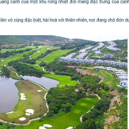
quang cảnh của một khu rừng nhiệt đới mang đặc trưng của cản
 lên vô cùng đặc biệt, hài hoà với thiên nhiên, nơi đang chờ đón d