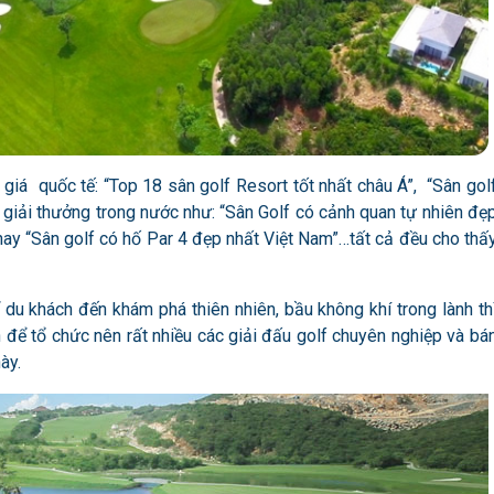
 giá quốc tế: “Top 18 sân golf Resort tốt nhất châu Á”, “Sân gol
giải thưởng trong nước như: “Sân Golf có cảnh quan tự nhiên đẹ
 hay “Sân golf có hố Par 4 đẹp nhất Việt Nam”…tất cả đều cho thấ
u khách đến khám phá thiên nhiên, bầu không khí trong lành th
để tổ chức nên rất nhiều các giải đấu golf chuyên nghiệp và bá
ày.