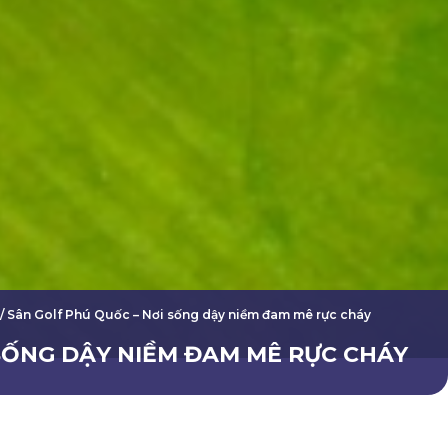
/
Sân Golf Phú Quốc – Nơi sống dậy niềm đam mê rực cháy
SỐNG DẬY NIỀM ĐAM MÊ RỰC CHÁY