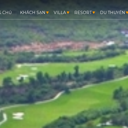
G CHỦ
KHÁCH SẠN
VILLA
RESORT
DU THUYỀN