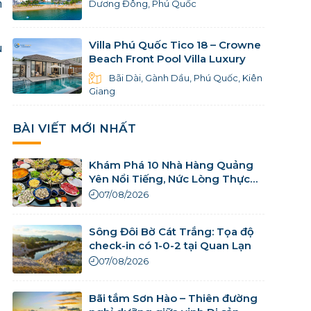
h
Dương Đông, Phú Quốc
Villa Phú Quốc Tico 18 – Crowne
u
Beach Front Pool Villa Luxury
Bãi Dài, Gành Dầu, Phú Quốc, Kiên
Giang
BÀI VIẾT MỚI NHẤT
Khám Phá 10 Nhà Hàng Quảng
Yên Nổi Tiếng, Nức Lòng Thực
Khách
07/08/2026
Sông Đôi Bờ Cát Trắng: Tọa độ
check-in có 1-0-2 tại Quan Lạn
07/08/2026
Bãi tắm Sơn Hào – Thiên đường