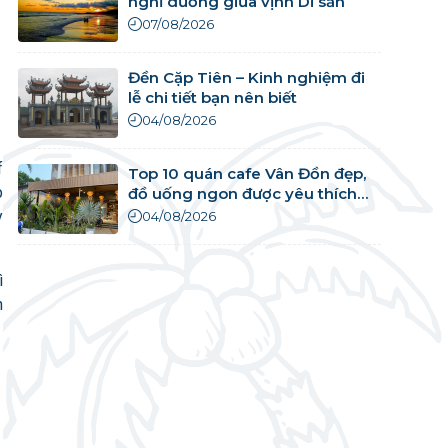
nghỉ dưỡng giữa vịnh Di sản
07/08/2026
Đền Cặp Tiên – Kinh nghiệm đi
lễ chi tiết bạn nên biết
04/08/2026
f
Top 10 quán cafe Vân Đồn đẹp,
p
đồ uống ngon được yêu thích
nhất
y
04/08/2026
ì
n