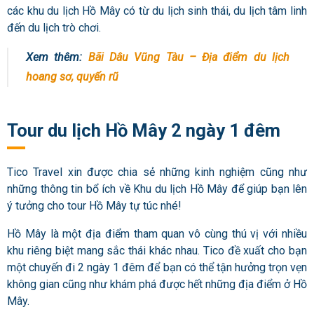
các khu du lịch Hồ Mây có từ du lịch sinh thái, du lịch tâm linh
đến du lịch trò chơi.
Xem thêm:
Bãi Dâu Vũng Tàu – Địa điểm du lịch
hoang sơ, quyến rũ
Tour du lịch Hồ Mây 2 ngày 1 đêm
Tico Travel xin được chia sẻ những kinh nghiệm cũng như
những thông tin bổ ích về Khu du lịch Hồ Mây để giúp bạn lên
ý tưởng cho tour Hồ Mây tự túc nhé!
Hồ Mây là một địa điểm tham quan vô cùng thú vị với nhiều
khu riêng biệt mang sắc thái khác nhau. Tico đề xuất cho bạn
một chuyến đi 2 ngày 1 đêm để bạn có thể tận hưởng trọn vẹn
không gian cũng như khám phá được hết những địa điểm ở Hồ
Mây.