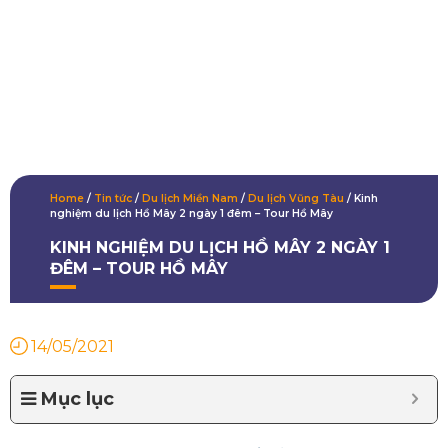
Home
/
Tin tức
/
Du lịch Miền Nam
/
Du lịch Vũng Tàu
/
Kinh
nghiệm du lịch Hồ Mây 2 ngày 1 đêm – Tour Hồ Mây
KINH NGHIỆM DU LỊCH HỒ MÂY 2 NGÀY 1
ĐÊM – TOUR HỒ MÂY
14/05/2021
Mục lục