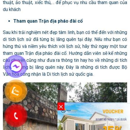
thuật, ảo thuật, xiếc thú,… để phục vụ nhu cầu tham quan của
du khách
Tham quan Trận địa pháo đài cổ
Sau khi trải nghiệm nét đẹp tâm linh, bạn có thể đến với những
di tích lịch sử đã từng bị lãng quên tại đây. Nếu như bạn có
hứng thú và niềm yêu thích với lịch sử, hãy thử ngay một tour
tham quan Trận địa pháo đài cổ. Hướng dẫn viên sẽ kể những
câu chuyện cũng như đưa ra thông tin hay ho về những di tích
lịch sử từng bị lãng quên này. Đây là những di tích được Bộ
Văn hóa công nhận là
Di tích lịch sử quốc gia.