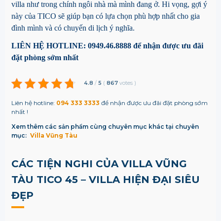
villa như trong chính ngôi nhà mà mình đang ở. Hi vọng, gợi ý
này của TICO sẽ giúp bạn có lựa chọn phù hợp nhất cho gia
đình mình và có chuyến di lịch ý nghĩa.
LIÊN HỆ HOTLINE: 0949.46.8888 để nhận được ưu đãi
đặt phòng sớm nhất
4.8
/
5
(
867
votes
)
Liên hệ hotline:
094 333 3333
để nhận được ưu đãi đặt phòng sớm
nhất !
Xem thêm các sản phẩm cùng chuyên mục khác tại chuyên
mục:
Villa Vũng Tàu
CÁC TIỆN NGHI CỦA VILLA VŨNG
TÀU TICO 45 – VILLA HIỆN ĐẠI SIÊU
ĐẸP