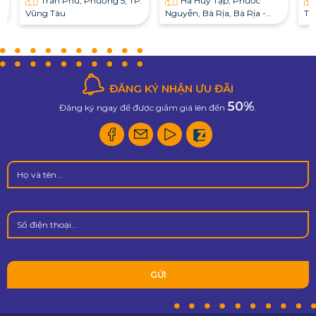
Vũng Tàu
Nguyễn, Bà Rịa, Bà Rịa -
Tà
Vũng Tàu
ĐĂNG KÝ NHẬN ƯU ĐÃI
50%
Đăng ký ngay để được giảm giá lên đến
.