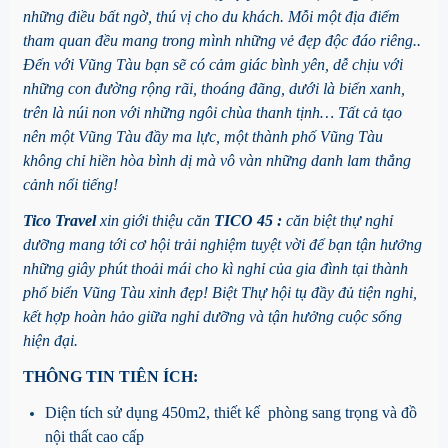
những điều bất ngờ, thú vị cho du khách. Mỗi một địa điểm
tham quan đều mang trong mình những vẻ đẹp độc đáo riêng..
Đến với Vũng Tàu bạn sẽ có cảm giác bình yên, dễ chịu với
những con đường rộng rãi, thoáng đãng, dưới là biển xanh,
trên là núi non với những ngôi chùa thanh tịnh… Tất cả tạo
nên một Vũng Tàu đầy ma lực, một thành phố Vũng Tàu
không chỉ hiền hòa bình dị mà vô vàn những danh lam thắng
cảnh nổi tiếng!
Tico Travel
xin giới thiệu căn
TICO 45
:
căn biệt thự nghỉ
dưỡng mang tới cơ hội trải nghiệm tuyệt vời để bạn tận hưởng
những giây phút thoải mái cho kì nghỉ của gia đình tại thành
phố biển Vũng Tàu xinh đẹp! Biệt Thự hội tụ đầy đủ tiện nghi,
kết hợp hoàn hảo giữa nghỉ dưỡng và tận hưởng cuộc sống
hiện đại.
THÔNG TIN TIÊN ÍCH:
Diện tích sử dụng 450m2, thiết kế phòng sang trọng và đồ
nội thất cao cấp