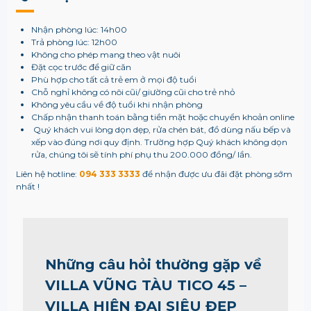
Nhận phòng lúc: 14h00
Trả phòng lúc: 12h00
Không cho phép mang theo vật nuôi
Đặt cọc trước để giữ căn
Phù hợp cho tất cả trẻ em ở mọi độ tuổi
Chỗ nghỉ không có nôi cũi/ giường cũi cho trẻ nhỏ
Không yêu cầu về độ tuổi khi nhận phòng
Chấp nhận thanh toán bằng tiền mặt hoặc chuyển khoản online
Quý khách vui lòng dọn dẹp, rửa chén bát, đồ dùng nấu bếp và
xếp vào đúng nơi quy định. Trường hợp Quý khách không dọn
rửa, chúng tôi sẽ tính phí phụ thu 200.000 đồng/ lần.
Liên hệ hotline:
094 333 3333
để nhận được ưu đãi đặt phòng sớm
nhất !
Những câu hỏi thường gặp về
VILLA VŨNG TÀU TICO 45 –
VILLA HIỆN ĐẠI SIÊU ĐẸP