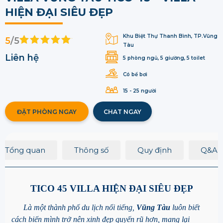
HIỆN ĐẠI SIÊU ĐẸP
Khu Biệt Thự Thanh Bình, TP.Vũng
5
/5
Tàu
Liên hệ
5 phòng ngủ, 5 giường, 5 toilet
Có bể bơi
15 - 25 người
ĐẶT PHÒNG NGAY
CHAT NGAY
Tổng quan
Thông số
Quy định
Q&A
TICO 45 VILLA HIỆN ĐẠI SIÊU ĐẸP
Là một thành phố du lịch nổi tiếng,
Vũng Tàu
luôn biết
cách biến mình trở nên xinh đẹp quyến rũ hơn, mang lại