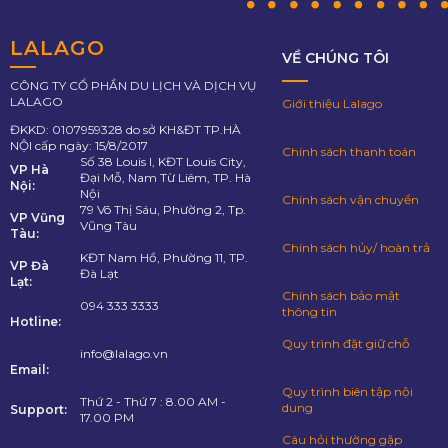
LALAGO
VỀ CHÚNG TÔI
CÔNG TY CỔ PHẦN DU LỊCH VÀ DỊCH VỤ
LALAGO
Giới thiệu Lalago
ĐKKD: 0107959328 do sở KH&ĐT TP.HÀ
NỘI cấp ngày: 15/8/2017
Chính sách thanh toán
Số 38 Louis I, KĐT Louis City,
VP Hà
Đại Mỗ, Nam Từ Liêm, TP. Hà
Nội:
Nội
Chính sách vận chuyển
79 Võ Thị Sáu, Phường 2, Tp.
VP Vũng
Vũng Tàu
Tàu:
Chính sách hủy/ hoàn trả
KĐT Nam Hồ, Phường 11, TP.
VP Đà
Đà Lạt
Lạt:
Chính sách bảo mật
094 333 3333
thông tin
Hotline:
Quy trình đặt giữ chỗ
info@lalago.vn
Email:
Quy trình biên tập nội
Thứ 2 - Thứ 7 : 8.00 AM -
dung
Support:
17.00 PM
Câu hỏi thường gặp