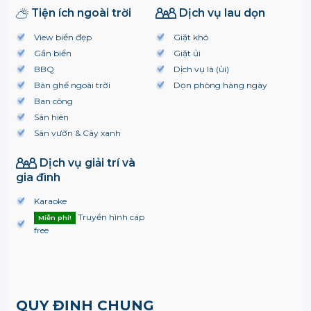
Tiện ích ngoài trời
Dịch vụ lau dọn
View biển đẹp
Giặt khô
Gần biển
Giặt ủi
BBQ
Dịch vụ là (ủi)
Bàn ghế ngoài trời
Dọn phòng hàng ngày
Ban công
Sân hiên
Sân vườn & Cây xanh
Dịch vụ giải trí và
gia đình
Karaoke
Truyền hình cáp
Miễn phí!
free
QUY ĐỊNH CHUNG