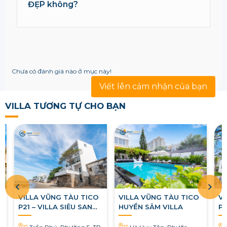
ĐẸP không?
Chưa có đánh giá nào ở mục này!
Viết lên cảm nhận của bạn
VILLA TƯƠNG TỰ CHO BẠN
VILLA VŨNG TÀU TICO
VILLA VŨNG TÀU TICO
VI
P21 – VILLA SIÊU SANG
HUYỀN SÂM VILLA
P
CHẢNH
Trần Phú, Phường 5, TP.
Hà Huy Tập, Phước