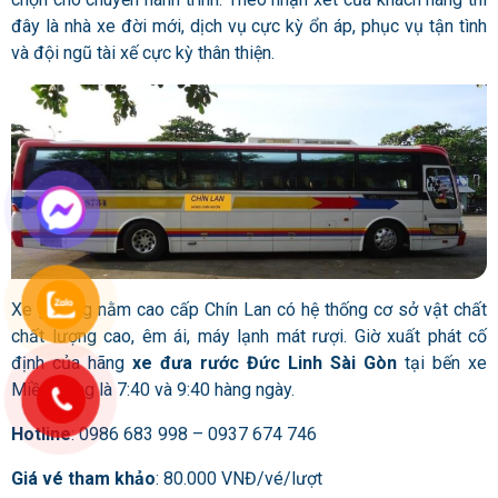
đây là nhà xe đời mới, dịch vụ cực kỳ ổn áp, phục vụ tận tình
và đội ngũ tài xế cực kỳ thân thiện.
Xe giường nằm cao cấp Chín Lan có hệ thống cơ sở vật chất
chất lượng cao, êm ái, máy lạnh mát rượi. Giờ xuất phát cố
định của hãng
xe đưa rước Đức Linh Sài Gòn
tại bến xe
Miền Đông là 7:40 và 9:40 hàng ngày.
Hotline
: 0986 683 998 – 0937 674 746
Giá vé tham khảo
: 80.000 VNĐ/vé/lượt