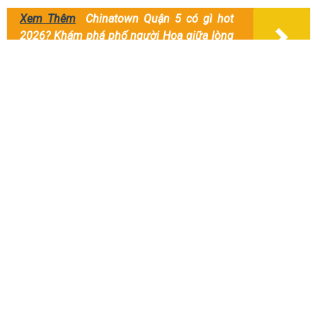
Xem Thêm
Chinatown Quận 5 có gì hot
2026? Khám phá phố người Hoa giữa lòng
Sài Gòn
2.3. X
e đưa rước Đức Linh Sài Gòn
Ngọc Châu
Xe giường nằm Ngọc Châu là hãng
xe về Đức Linh
quá đỗi
quen thuộc đối với người dân và khách du lịch. Điểm mạnh của
Ngọc Châu là sở hữu đội ngũ xe chất lượng cao, nội thất sang
trọng, không gian thoáng mát, sạch sẽ.