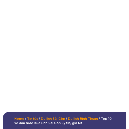
Home
/
Tin tức
/
Du lịch Sài Gòn
/
Du lịch Bình Thuận
/
Top 10
xe đưa rước Đức Linh Sài Gòn uy tín, giá tốt