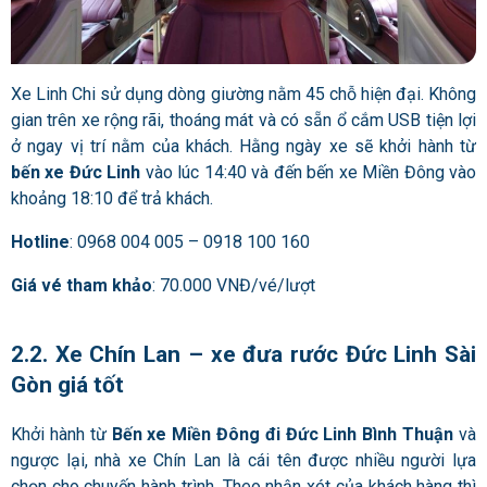
Xe Linh Chi sử dụng dòng giường nằm 45 chỗ hiện đại. Không
gian trên xe rộng rãi, thoáng mát và có sẵn ổ cắm USB tiện lợi
ở ngay vị trí nằm của khách. Hằng ngày xe sẽ khởi hành từ
bến xe Đức Linh
vào lúc 14:40 và đến bến xe Miền Đông vào
khoảng 18:10 để trả khách.
Hotline
: 0968 004 005 – 0918 100 160
Giá vé tham khảo
: 70.000 VNĐ/vé/lượt
2.2. Xe Chín Lan –
xe đưa rước Đức Linh Sài
Gòn
giá tốt
Khởi hành từ
Bến xe Miền Đông đi Đức Linh Bình Thuận
và
ngược lại, nhà xe Chín Lan là cái tên được nhiều người lựa
chọn cho chuyến hành trình. Theo nhận xét của khách hàng thì