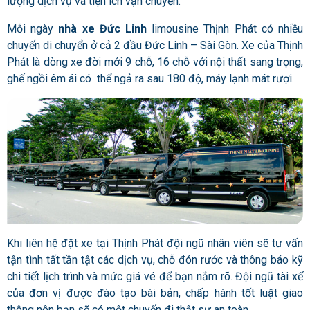
lượng dịch vụ và tiện ích vận chuyển.
Mỗi ngày
nhà xe Đức Linh
limousine Thịnh Phát có nhiều
chuyến di chuyển ở cả 2 đầu Đức Linh – Sài Gòn. Xe của Thịnh
Phát là dòng xe đời mới 9 chỗ, 16 chỗ với nội thất sang trọng,
ghế ngồi êm ái có thể ngả ra sau 180 độ, máy lạnh mát rượi.
Khi liên hệ đặt xe tại Thịnh Phát đội ngũ nhân viên sẽ tư vấn
tận tình tất tần tật các dịch vụ, chỗ đón rước và thông báo kỹ
chi tiết lịch trình và mức giá vé để bạn nắm rõ. Đội ngũ tài xế
của đơn vị được đào tạo bài bản, chấp hành tốt luật giao
thông nên bạn sẽ có một chuyến đi thật sự an toàn.