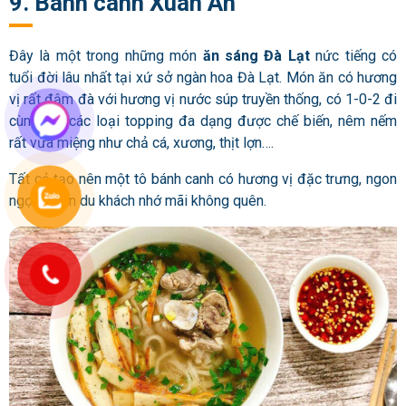
9. Bánh canh Xuân An
Đây là một trong những món
ăn sáng Đà Lạt
nức tiếng có
tuổi đời lâu nhất tại xứ sở ngàn hoa Đà Lạt. Món ăn có hương
vị rất đậm đà với hương vị nước súp truyền thống, có 1-0-2 đi
cùng với các loại topping đa dạng được chế biến, nêm nếm
rất vừa miệng như chả cá, xương, thịt lợn….
Tất cả tạo nên một tô bánh canh có hương vị đặc trưng, ngon
ngọt, khiến du khách nhớ mãi không quên.