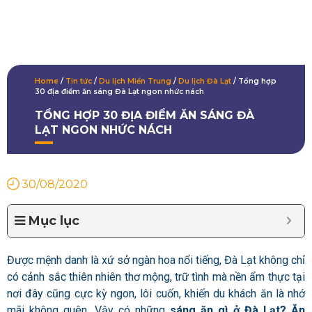
Home
/
Tin tức
/
Du lịch Miền Trung
/
Du lịch Đà Lạt
/
Tổng hợp
30 địa điểm ăn sáng Đà Lạt ngon nhức nách
TỔNG HỢP 30 ĐỊA ĐIỂM ĂN SÁNG ĐÀ
LẠT NGON NHỨC NÁCH
30/08/2020
Mục lục
Được mệnh danh là xứ sở ngàn hoa nổi tiếng, Đà Lạt không chỉ
có cảnh sắc thiên nhiên thơ mộng, trữ tình mà nền ẩm thực tại
nơi đây cũng cực kỳ ngon, lôi cuốn, khiến du khách ăn là nhớ
mãi không quên. Vậy có những
sáng ăn gì ở Đà Lạt? Ăn