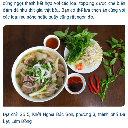
dùng ngọt thanh kết hợp với các loại topping được chế biến
đậm đà như thịt già, thịt bò… Bạn có thể lựa chọn ăn cùng với
các loại rau sống hoặc quẩy cũng rất ngon đó.
Địa chỉ: Số 5, Khởi Nghĩa Bắc Sơn, phường 3, thành phố Đà
Lạt, Lâm Đồng