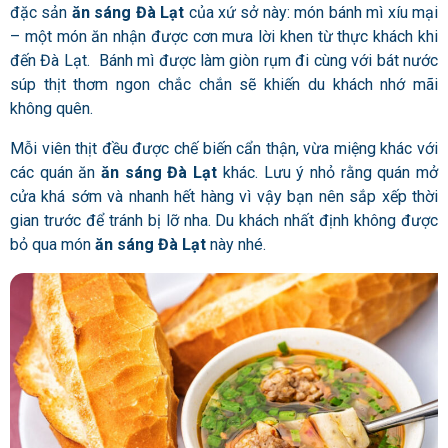
đặc sản
ăn sáng Đà Lạt
của xứ sở này: món bánh mì xíu mại
– một món ăn nhận được cơn mưa lời khen từ thực khách khi
đến Đà Lạt. Bánh mì được làm giòn rụm đi cùng với bát nước
súp thịt thơm ngon chắc chắn sẽ khiến du khách nhớ mãi
không quên.
Mỗi viên thịt đều được chế biến cẩn thận, vừa miệng khác với
các quán ăn
ăn sáng Đà Lạt
khác. Lưu ý nhỏ rằng quán mở
cửa khá sớm và nhanh hết hàng vì vậy bạn nên sắp xếp thời
gian trước để tránh bị lỡ nha. Du khách nhất định không được
bỏ qua món
ăn sáng Đà Lạt
này nhé.