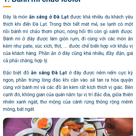
Đây là món
ăn sáng ở Đà Lạt
được khá nhiều du khách yêu
thích khi đến Đà Lạt. Trong thời tiết mát mẻ, se lạnh có một
nồi bánh mì chảo thơm phức, nóng hổi thì còn gì sánh được.
Bánh mì ở đây được làm giòn rụm, đi cùng với các món ăn
kèm như pate, xúc xích, thịt, …. đước chế biến hợp với khẩu vị
của khách hàng. Phần ăn ở đây cũng khá nhiều, đầy đặn, giá
cả phải chăng, hợp lý.
Đặc biệt đồ
ăn sáng Đà Lạt
ở đây được nêm nếm cực kỳ
ngon, phần trứng lòng đào khi cắn vào sẽ tan ra hòa quyện
cùng với bánh mì và các đồ ăn kèm rất kích thích vị giác. Bên
cạnh đó, không gian của quán nằm tại vị trí đắc địa, giữa thiên
nhiên xanh ngát, thơ mộng của cánh rừng thông rộng mênh
mông, bát ngát.