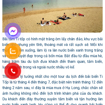
Bãi tắm Ti tốp có hình mặt trăng ôm lấy chân đảo; khu vực bãi
biển nhỏ nhưng yên tĩnh, thoáng mát và rất sạch sẽ. Mỗi khi
thủy triều lên xuống, làm lộ ra làn nước biển xanh trong trắng
và rực rỡ tuyệt đẹp trong cả bốn mùa. Bắt đầu từ đầu mùa hè,
hàng trăm tàu ​​du lịch đưa khách đến tham quan, tắm biển,
lượng khách trong và ngoài nước nhiều vô kể.
Thời điểm lý tưởng nhất cho một tour du lịch đến bãi biển Ti
Tốp là từ tháng 4 đến tháng 7, đặc biệt nên tránh tháng 12 đến
tháng 2 năm sau, vì đây là mùa mưa ở Hạ Long, chắc chắn sẽ
ảnh hưởng không nhỏ đến lịch trình khám phá của du khách.
Du khách đến đây thường xuyên tắm biển và tận hưởng làn
nước biển xanh lạnh. Họ cũng có thể đi dạo quanh bãi biển