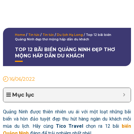
Home
/
Tin tức
/
Tin tức
/
Du lịch Hạ Long
/
Top 12 bãi biển
Quảng Ninh đẹp thơ mộng hấp dẫn du khách
TOP 12 BÃI BIỂN QUẢNG NINH ĐẸP THƠ
MỘNG HẤP DẪN DU KHÁCH
16/06/2022
Mục lục
Quảng Ninh được thiên nhiên ưu ái với một loạt những bãi
biển và hòn đảo tuyệt đẹp thu hút hàng ngàn du khách mỗi
mùa du lịch.
Hãy cùng
Tico Travel
chọn ra 12 bãi
biển
Quảng Ninh
đáng để trải nghiệm nhất nhé!