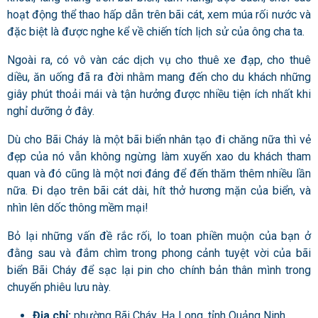
hoạt động thể thao hấp dẫn trên bãi cát, xem múa rối nước và
đặc biệt là được nghe kể về chiến tích lịch sử của ông cha ta.
Ngoài ra, có vô vàn các dịch vụ cho thuê xe đạp, cho thuê
diều, ăn uống đã ra đời nhằm mang đến cho du khách những
giây phút thoải mái và tận hưởng được nhiều tiện ích nhất khi
nghỉ dưỡng ở đây.
Dù cho Bãi Cháy là một bãi biển nhân tạo đi chăng nữa thì vẻ
đẹp của nó vẫn không ngừng làm xuyến xao du khách tham
quan và đó cũng là một nơi đáng để đến thăm thêm nhiều lần
nữa. Đi dạo trên bãi cát dài, hít thở hương mặn của biển, và
nhìn lên dốc thông mềm mại!
Bỏ lại những vấn đề rắc rối, lo toan phiền muộn của bạn ở
đằng sau và đắm chìm trong phong cảnh tuyệt vời của bãi
biển Bãi Cháy để sạc lại pin cho chính bản thân mình trong
chuyến phiêu lưu này.
Địa chỉ:
phường Bãi Cháy, Hạ Long, tỉnh Quảng Ninh