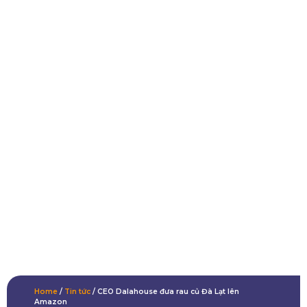
Home
/
Tin tức
/
CEO Dalahouse đưa rau củ Đà Lạt lên
Amazon