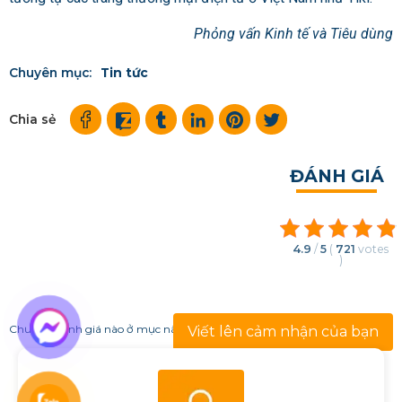
Phỏng vấn Kinh tế và Tiêu dùng
Chuyên mục:
Tin tức
Chia sẻ
ĐÁNH GIÁ
4.9
/
5
(
721
votes
)
Chưa có đánh giá nào ở mục này!
Viết lên cảm nhận của bạn