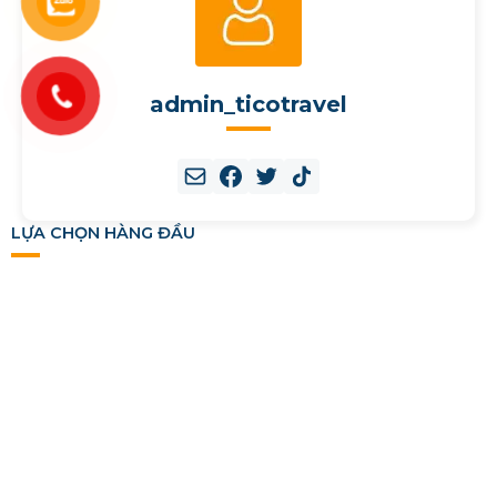
admin_ticotravel
LỰA CHỌN HÀNG ĐẦU
Mai Châu Mountain View Resort
Bản Lác, Chiềng Châu, Mai Châu, Hòa Bình
Belle Maison Đà Nẵng
Số 216, Võ Nguyên Giáp, Sơn Trà, Đà Nẵng