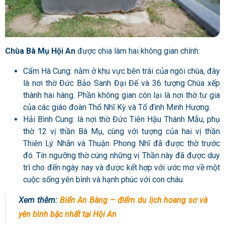
Chùa Bà Mụ Hội An
được chia làm hai không gian chính:
Cẩm Hà Cung: nằm ở khu vực bên trái của ngôi chùa, đây
là nơi thờ Đức Bảo Sanh Đại Đế và 36 tượng Chúa xếp
thành hai hàng. Phần không gian còn lại là nơi thờ tư gia
của các giáo đoàn Thổ Nhĩ Kỳ và Tổ đình Minh Hương.
Hải Bình Cung: là nơi thờ Đức Tiên Hậu Thánh Mẫu, phụ
thờ 12 vị thần Bà Mụ, cùng với tượng của hai vị thần
Thiên Lý Nhãn và Thuận Phong Nhĩ đã được thờ trước
đó. Tín ngưỡng thờ cúng những vị Thần này đã được duy
trì cho đến ngày nay và được kết hợp với ước mơ về một
cuộc sống yên bình và hạnh phúc với con cháu.
Xem thêm:
Biển An Bàng – điểm du lịch hoang sơ và
yên bình bậc nhất tại Hội An