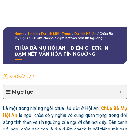
Home
/
Tin tức
/
Du lịch Miền Trung
/
Du lịch Hội An
/
Chùa Bà
Mụ Hội An – Điểm check-in đậm nét văn hóa tín ngưỡng
CHÙA BÀ MỤ HỘI AN – ĐIỂM CHECK-IN
ĐẬM NÉT VĂN HÓA TÍN NGƯỠNG
31/05/2022
Mục lục
Là một trong những ngôi chùa lâu đời ở Hội An,
Chùa Bà Mụ
Hội An
là ngôi chùa có ý nghĩa vô cùng quan trọng trong đời
sống tinh thần và tín ngưỡng của người dân nơi đây. Bên cạnh
đó, ngôi chùa này còn là địa điểm check in nổi tiếng mà bạn