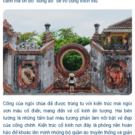
cảnh mà tín đồ “sống ảo” sẽ vô cùng thích thú.
Cổng của ngôi chùa đã được trùng tu với kiến ​​trúc mái ngói
sơn màu cổ điển, mang đến vẻ cổ kính ấn tượng. Hai bên
tường là những tấm bạt màu tương phản làm nổi bật vẻ đẹp
của cổng chính. Kiến trúc cổ kính nơi đây là phông nền hoàn
hảo để khoác lên mình những bộ quần áo truyền thống và giản