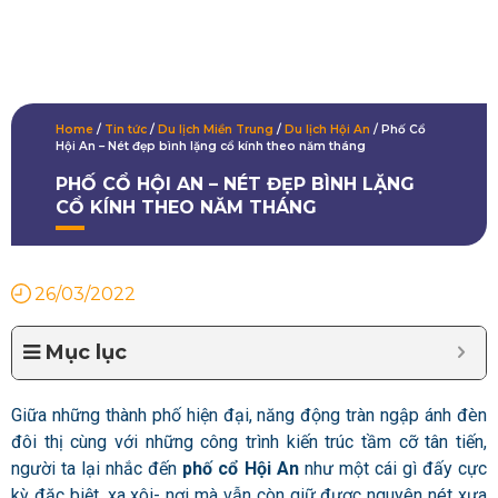
Home
/
Tin tức
/
Du lịch Miền Trung
/
Du lịch Hội An
/
Phố Cổ
Hội An – Nét đẹp bình lặng cổ kính theo năm tháng
PHỐ CỔ HỘI AN – NÉT ĐẸP BÌNH LẶNG
CỔ KÍNH THEO NĂM THÁNG
26/03/2022
Mục lục
Giữa những thành phố hiện đại, năng động tràn ngập ánh đèn
đôi thị cùng với những công trình kiến trúc tầm cỡ tân tiến,
người ta lại nhắc đến
phố cổ Hội An
như một cái gì đấy cực
kỳ đặc biệt, xa xôi- nơi mà vẫn còn giữ được nguyên nét xưa