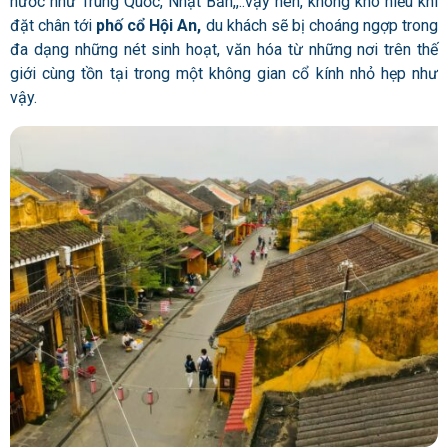
nước như Trung Quốc, Nhật Bản,,..vậy nên, không khó hiểu khi
đặt chân tới
phố cổ Hội An,
du khách sẽ bị choáng ngợp trong
đa dạng những nét sinh hoạt, văn hóa từ những nơi trên thế
giới cùng tồn tại trong một không gian cổ kính nhỏ hẹp như
vậy.