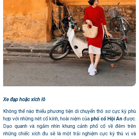
Xe đạp hoặc xích lô
Không thể nào thiếu phương tiện di chuyển thô sơ cực kỳ phù
hợp với những nét cổ kính, hoài niệm của
phố cổ Hội An
được.
Dạo quanh và ngắm nhìn khung cảnh phố cổ về đêm trên
những chiếc xích đu sẽ là một trải nghiệm cực kỳ thú vị và