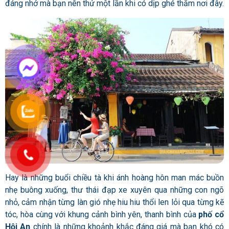
đáng nhớ mà bạn nên thử một lần khi có dịp ghé thăm nơi đây.
Hay là những buổi chiều tà khi ánh hoàng hôn man mác buồn
nhẹ buông xuống, thư thái đạp xe xuyên qua những con ngõ
nhỏ, cảm nhận từng làn gió nhẹ hiu hiu thổi len lỏi qua từng kẽ
tóc, hòa cùng với khung cảnh bình yên, thanh bình của
phố cổ
Hội An
chính là những khoảnh khắc đáng giá mà bạn khó có