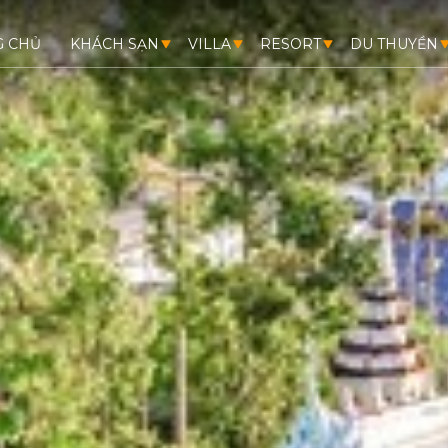
G CHỦ
KHÁCH SẠN
VILLA
RESORT
DU THUYỀN