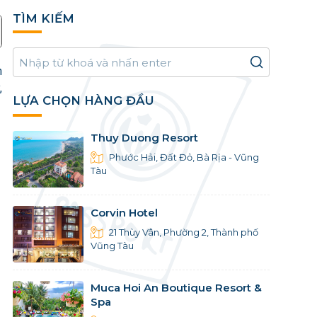
TÌM KIẾM
n
,
LỰA CHỌN HÀNG ĐẦU
Thuy Duong Resort
Phước Hải, Đất Đỏ, Bà Rịa - Vũng
Tàu
Corvin Hotel
21 Thùy Vân, Phường 2, Thành phố
Vũng Tàu
Muca Hoi An Boutique Resort &
Spa