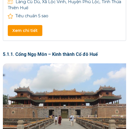
Làng Cù Dù, Xã Lộc Vinh, Huyện Phú Lộc, Tỉnh Thừa
Thiên Huế
Tiêu chuẩn 5 sao
Xem chi tiết
5.1.1. Cổng Ngọ Môn – Kinh thành Cố đô Huế