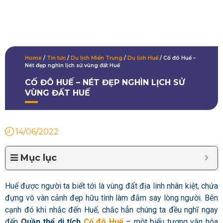
Home
/
Tin tức
/
Du lịch Miền Trung
/
Du lịch Huế
/
Cố đô Huế –
Nét đẹp nghìn lịch sử vùng đất Huế
CỐ ĐÔ HUẾ – NÉT ĐẸP NGHÌN LỊCH SỬ
VÙNG ĐẤT HUẾ
14/06/2022
Mục lục
Huế được người ta biết tới là vùng đất địa linh nhân kiệt, chứa
đựng vô vàn cảnh đẹp hữu tình làm đắm say lòng người. Bên
cạnh đó khi nhắc đến Huế, chắc hẳn chúng ta đều nghĩ ngay
đến
Quần thể di tích
Cố đô Huế
– một biểu tượng văn hóa