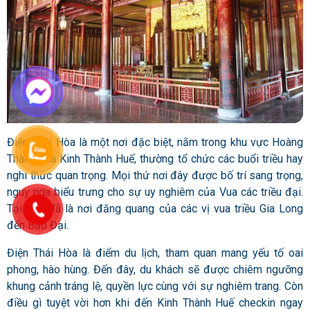
Điện Thái Hòa là một nơi đặc biệt, nằm trong khu vực Hoàng
Thành của Kinh Thành Huế, thường tổ chức các buổi triều hay
nghi thức quan trọng. Mọi thứ nơi đây được bố trí sang trọng,
nguy nga biểu trưng cho sự uy nghiêm của Vua các triều đại.
Tại đây đã là nơi đăng quang của các vị vua triều Gia Long
đến Bảo Đại.
Điện Thái Hòa là điểm du lịch, tham quan mang yếu tố oai
phong, hào hùng. Đến đây, du khách sẽ được chiêm ngưỡng
khung cảnh tráng lệ, quyền lực cùng với sự nghiêm trang. Còn
điều gì tuyệt vời hơn khi đến Kinh Thành Huế checkin ngay