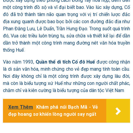
Được xây dựng theo phong cách Đông Tây hòa hợp, đem đến
một công trình đồ sộ và vĩ đại biết bao. Vào lúc xây dựng, Cố
đô đã trở thành tâm não quan trọng với vị trí chiến lược đắc
địa xung quanh được bao bọc bởi các con đường đắc địa như
Phan Đăng Lưu, Lê Duẩn, Trần Hưng Đạo. Trong suốt quá trình
đó, Vua các triều luôn trùng tu, sửa chữa và thiết kế lại để dần
dần trở thành một công trình mang đường nét văn hóa truyền
thống Huế.
Vào năm 1993,
Quần thể di tích Cố đô Huế
được công nhận
là di sản văn hóa, minh chứng cho vẻ đẹp mang tính toàn cầu.
Nơi đây không chỉ là một công trình được xây dựng lâu đời,
mà còn là biểu tượng xứ Huế như những con người chất phác,
chăm chỉ và kiên cường là biểu tượng của dân tộc Việt Nam
Xem Thêm
Khám phá núi Bạch Mã - Vẻ
đẹp hoang sơ khiến lòng người say ngất