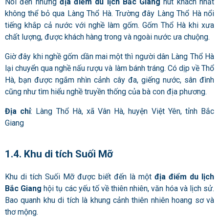
Nói đến những
địa điểm du lịch Bắc Giang
hút khách nhất
không thể bỏ qua Làng Thổ Hà. Trường đây Làng Thổ Hà nổi
tiếng khắp cả nước với nghề làm gốm. Gốm Thổ Hà khi xưa
chất lượng, được khách hàng trong và ngoài nước ưa chuộng.
Giờ đây khi nghề gốm dần mai một thì người dân Làng Thổ Hà
lại chuyển qua nghề nấu rượu và làm bánh tráng. Có dịp về Thổ
Hà, bạn được ngắm nhìn cảnh cây đa, giếng nước, sân đình
cũng như tìm hiểu nghề truyền thống của bà con địa phương.
Địa chỉ
: Làng Thổ Hà, xã Vân Hà, huyện Việt Yên, tỉnh Bắc
Giang
1.4. Khu di tích Suối Mỡ
Khu di tích Suối Mỡ được biết đến là một
địa điểm du lịch
Bắc Giang
hội tụ các yếu tố về thiên nhiên, văn hóa và lịch sử.
Bao quanh khu di tích là khung cảnh thiên nhiên hoang sơ và
thơ mộng.