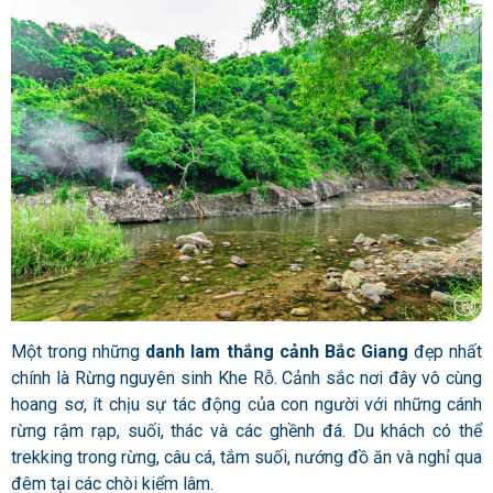
Một trong những
danh lam thắng cảnh Bắc Giang
đẹp nhất
chính là Rừng nguyên sinh Khe Rỗ. Cảnh sắc nơi đây vô cùng
hoang sơ, ít chịu sự tác động của con người với những cánh
rừng rậm rạp, suối, thác và các ghềnh đá. Du khách có thể
trekking trong rừng, câu cá, tắm suối, nướng đồ ăn và nghỉ qua
đêm tại các chòi kiểm lâm.